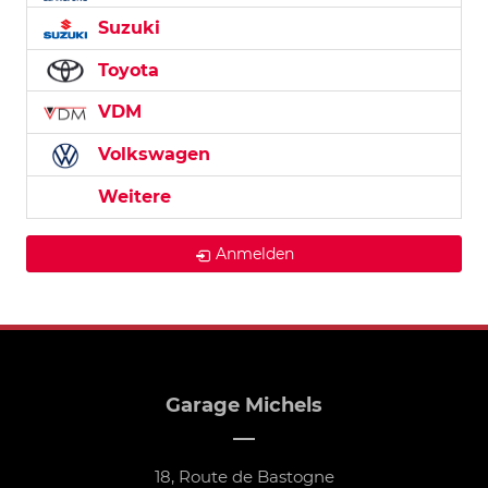
Suzuki
Toyota
VDM
Volkswagen
Weitere
Anmelden
Garage Michels
18, Route de Bastogne