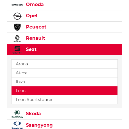
Omoda
Opel
Peugeot
Renault
Seat
Arona
Ateca
Ibiza
Leon
Leon Sportstourer
Skoda
Ssangyong