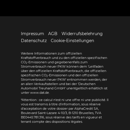
Impressum
AGB
Widerrufsbelehrung
Datenschutz
Cookie-Einstellungen
Weitere Informationen zum offiziellen
Kraftstoffverbrauch und zu den offiziellen spezifischen
CO
-Emissionen und gegebenenfalls zum
2
Stromverbrauch neuer PKW können dem 'Leitfaden
über den offiziellen Kraftstoffverbrauch, die offiziellen
spezifischen CO
-Emissionen und den offiziellen
2
Stromverbrauch neuer PKW' entnommen werden, der
an allen Verkaufsstellen und bei der 'Deutschen
Automobil Treuhand GmbH' unentgeltlich erhältlich ist
unter www.dat.de.
*Attention : ce calcul n'est ni une offre ni une publicité. Il
vous est transmis à titre d'information, sous réserve
d'acceptation de votre dossier par AlphaCredit SA,
Boulevard Saint-Lazare 4-10/3, B-1210 Bruxelles, TVA
BE0445.781.316, sous réserve des tarifs en vigueur et
tenant compte des dispositions légales.