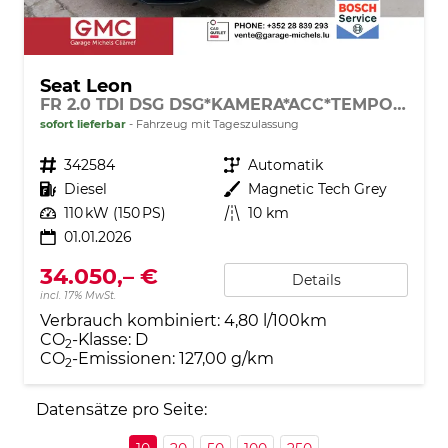
Seat Leon
FR 2.0 TDI DSG DSG*KAMERA*ACC*TEMPOMAT*NAVI*3-ZONE KLIMAAUTOMATIK*VIRTUAL COCKPIT*
sofort lieferbar
Fahrzeug mit Tageszulassung
Fahrzeugnr.
342584
Getriebe
Automatik
Kraftstoff
Diesel
Außenfarbe
Magnetic Tech Grey
Leistung
110 kW (150 PS)
Kilometerstand
10 km
01.01.2026
34.050,– €
Details
incl. 17% MwSt.
Verbrauch kombiniert:
4,80 l/100km
CO
-Klasse:
D
2
CO
-Emissionen:
127,00 g/km
2
Datensätze pro Seite: