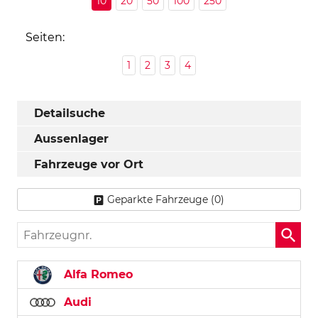
10
20
50
100
250
Seiten:
1
2
3
4
Detailsuche
Aussenlager
Fahrzeuge vor Ort
Geparkte Fahrzeuge (
0
)
Fahrzeugnr.
Alfa Romeo
Audi