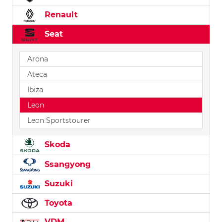
Renault
Seat
Arona
Ateca
Ibiza
Leon
Leon Sportstourer
Skoda
Ssangyong
Suzuki
Toyota
VDM