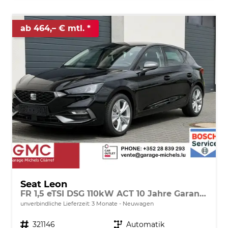
ab 464,– € mtl.
Seat Leon
FR 1,5 eTSI DSG 110kW ACT 10 Jahre Garantie
unverbindliche Lieferzeit:
3 Monate
Neuwagen
Fahrzeugnr.
321146
Getriebe
Automatik