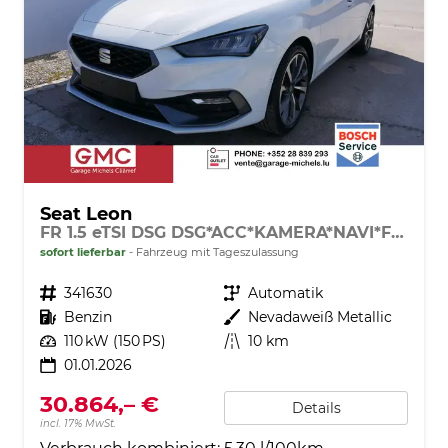
Seat Leon
FR 1.5 eTSI DSG DSG*ACC*KAMERA*NAVI*FULL-LINK*LENKRADHEIZUNG*3-ZONE KLIMAAUTOMATIK
sofort lieferbar
Fahrzeug mit Tageszulassung
Fahrzeugnr.
341630
Getriebe
Automatik
Kraftstoff
Benzin
Außenfarbe
Nevadaweiß Metallic
Leistung
110 kW (150 PS)
Kilometerstand
10 km
01.01.2026
30.864,– €
Details
incl. 17% MwSt.