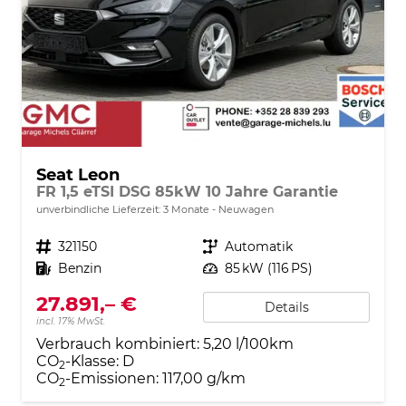
Seat Leon
FR 1,5 eTSI DSG 85kW 10 Jahre Garantie
unverbindliche Lieferzeit:
3 Monate
Neuwagen
Fahrzeugnr.
321150
Getriebe
Automatik
Kraftstoff
Benzin
Leistung
85 kW (116 PS)
27.891,– €
Details
incl. 17% MwSt.
Verbrauch kombiniert:
5,20 l/100km
CO
-Klasse:
D
2
CO
-Emissionen:
117,00 g/km
2