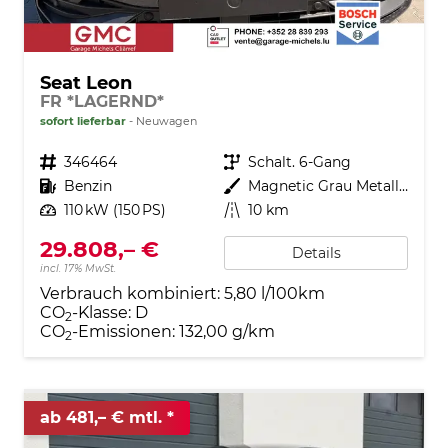
Seat Leon
FR *LAGERND*
sofort lieferbar
Neuwagen
Fahrzeugnr.
346464
Getriebe
Schalt. 6-Gang
Kraftstoff
Benzin
Außenfarbe
Magnetic Grau Metallic
Leistung
110 kW (150 PS)
Kilometerstand
10 km
29.808,– €
Details
incl. 17% MwSt.
Verbrauch kombiniert:
5,80 l/100km
CO
-Klasse:
D
2
CO
-Emissionen:
132,00 g/km
2
ab 481,– € mtl.