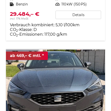
Kraftstoff
Benzin
Leistung
110 kW (150 PS)
29.484,– €
Details
incl. 17% MwSt.
Verbrauch kombiniert:
5,10 l/100km
CO
-Klasse:
D
2
CO
-Emissionen:
117,00 g/km
2
ab 469,– € mtl.