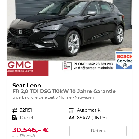
Seat Leon
FR 2,0 TDI DSG 110kW 10 Jahre Garantie
unverbindliche Lieferzeit:
3 Monate
Neuwagen
Fahrzeugnr.
321151
Getriebe
Automatik
Kraftstoff
Diesel
Leistung
85 kW (116 PS)
30.546,– €
Details
incl. 17% MwSt.