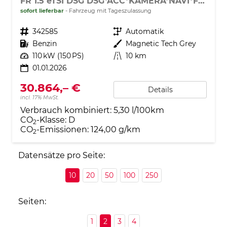
FR 1.5 eTSI DSG DSG*ACC*KAMERA*NAVI*FULL-LINK*LENKRADHEIZUNG*3-ZONE KLIMAAUTOMATIK
sofort lieferbar
Fahrzeug mit Tageszulassung
Fahrzeugnr.
342585
Getriebe
Automatik
Kraftstoff
Benzin
Außenfarbe
Magnetic Tech Grey
Leistung
110 kW (150 PS)
Kilometerstand
10 km
01.01.2026
30.864,– €
Details
incl. 17% MwSt.
Verbrauch kombiniert:
5,30 l/100km
CO
-Klasse:
D
2
CO
-Emissionen:
124,00 g/km
2
Datensätze pro Seite:
10
20
50
100
250
Seiten:
1
2
3
4