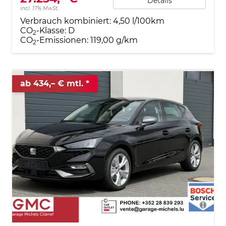
Details
incl. 17% MwSt.
Verbrauch kombiniert:
4,50 l/100km
CO
-Klasse:
D
2
CO
-Emissionen:
119,00 g/km
2
ab 434,– € mtl.