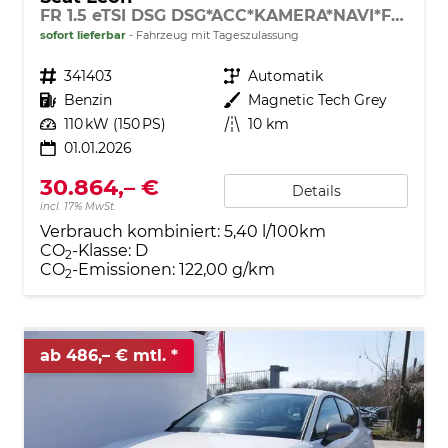
FR 1.5 eTSI DSG DSG*ACC*KAMERA*NAVI*FULL-LINK*LENKRADHEIZUNG*3-ZONE KLIMAAUTOMATIK
sofort lieferbar
Fahrzeug mit Tageszulassung
Fahrzeugnr.
341403
Getriebe
Automatik
Kraftstoff
Benzin
Außenfarbe
Magnetic Tech Grey
Leistung
110 kW (150 PS)
Kilometerstand
10 km
01.01.2026
30.864,– €
Details
incl. 17% MwSt.
Verbrauch kombiniert:
5,40 l/100km
CO
-Klasse:
D
2
CO
-Emissionen:
122,00 g/km
2
ab 486,– € mtl.