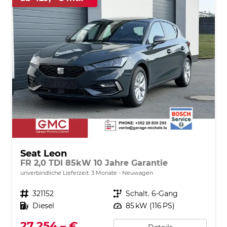
Seat Leon
FR 2,0 TDI 85kW 10 Jahre Garantie
unverbindliche Lieferzeit:
3 Monate
Neuwagen
Fahrzeugnr.
321152
Getriebe
Schalt. 6-Gang
Kraftstoff
Diesel
Leistung
85 kW (116 PS)
27.254,– €