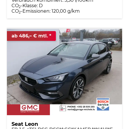
Verbrauch kombiniert:
5,30 l/100km
CO
-Klasse:
D
2
CO
-Emissionen:
120,00 g/km
2
ab 486,– € mtl.
Seat Leon