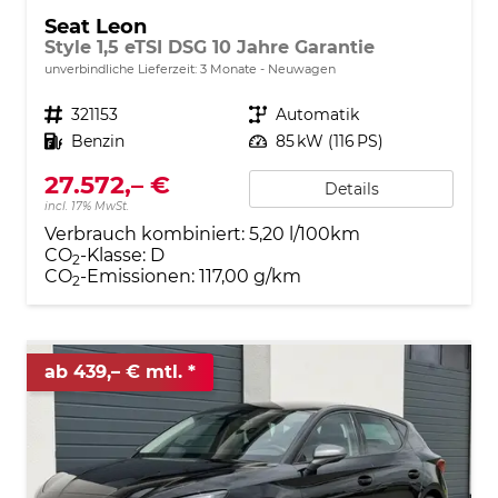
Seat Leon
Style 1,5 eTSI DSG 10 Jahre Garantie
unverbindliche Lieferzeit:
3 Monate
Neuwagen
Fahrzeugnr.
321153
Getriebe
Automatik
Kraftstoff
Benzin
Leistung
85 kW (116 PS)
27.572,– €
Details
incl. 17% MwSt.
Verbrauch kombiniert:
5,20 l/100km
CO
-Klasse:
D
2
CO
-Emissionen:
117,00 g/km
2
ab 439,– € mtl.