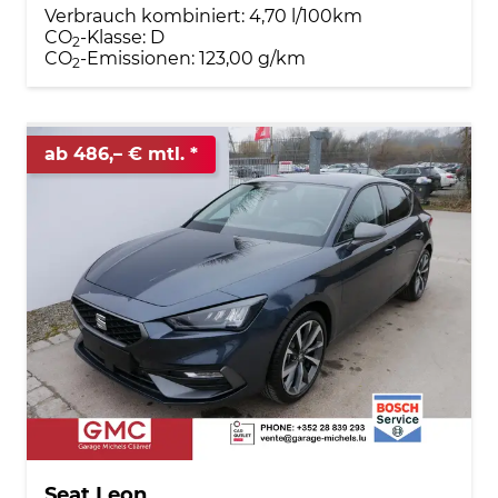
Verbrauch kombiniert:
4,70 l/100km
CO
-Klasse:
D
2
CO
-Emissionen:
123,00 g/km
2
ab 486,– € mtl.
Seat Leon