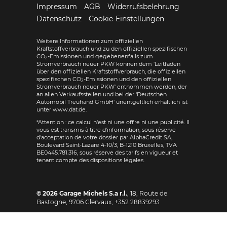
Impressum
AGB
Widerrufsbelehrung
Datenschutz
Cookie-Einstellungen
Weitere Informationen zum offiziellen
Kraftstoffverbrauch und zu den offiziellen spezifischen
CO
-Emissionen und gegebenenfalls zum
2
Stromverbrauch neuer PKW können dem 'Leitfaden
über den offiziellen Kraftstoffverbrauch, die offiziellen
spezifischen CO
-Emissionen und den offiziellen
2
Stromverbrauch neuer PKW' entnommen werden, der
an allen Verkaufsstellen und bei der 'Deutschen
Automobil Treuhand GmbH' unentgeltlich erhältlich ist
unter www.dat.de.
*Attention : ce calcul n'est ni une offre ni une publicité. Il
vous est transmis à titre d'information, sous réserve
d'acceptation de votre dossier par AlphaCredit SA,
Boulevard Saint-Lazare 4-10/3, B-1210 Bruxelles, TVA
BE0445.781.316, sous réserve des tarifs en vigueur et
tenant compte des dispositions légales.
© 2026
Garage Michels S.a r.l.
,
18, Route de
Bastogne
,
9706
Clervaux,
+352 28839293