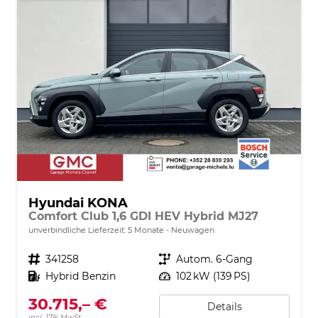
Hyundai KONA
Comfort Club 1,6 GDI HEV Hybrid MJ27
unverbindliche Lieferzeit:
5 Monate
Neuwagen
Fahrzeugnr.
341258
Getriebe
Autom. 6-Gang
Kraftstoff
Hybrid Benzin
Leistung
102 kW (139 PS)
30.715,– €
Details
incl. 17% MwSt.