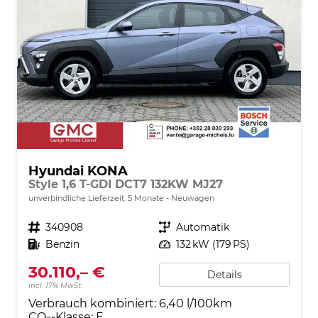
Hyundai KONA
Style 1,6 T-GDI DCT7 132KW MJ27
unverbindliche Lieferzeit:
5 Monate
Neuwagen
Fahrzeugnr.
340908
Getriebe
Automatik
Kraftstoff
Benzin
Leistung
132 kW (179 PS)
30.110,– €
Details
incl. 17% MwSt.
Verbrauch kombiniert:
6,40 l/100km
CO
-Klasse:
E