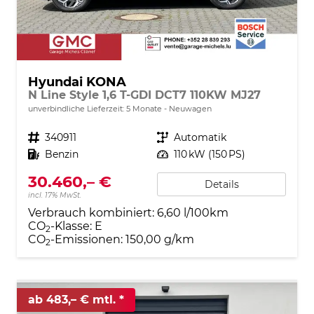
Hyundai KONA
N Line Style 1,6 T-GDI DCT7 110KW MJ27
unverbindliche Lieferzeit:
5 Monate
Neuwagen
Fahrzeugnr.
340911
Getriebe
Automatik
Kraftstoff
Benzin
Leistung
110 kW (150 PS)
30.460,– €
Details
incl. 17% MwSt.
Verbrauch kombiniert:
6,60 l/100km
CO
-Klasse:
E
2
CO
-Emissionen:
150,00 g/km
2
ab 483,– € mtl.