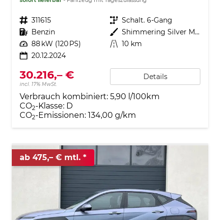
Fahrzeugnr.
311615
Getriebe
Schalt. 6-Gang
Kraftstoff
Benzin
Außenfarbe
Shimmering Silver Metallic
Leistung
88 kW (120 PS)
Kilometerstand
10 km
20.12.2024
30.216,– €
Details
incl. 17% MwSt.
Verbrauch kombiniert:
5,90 l/100km
CO
-Klasse:
D
2
CO
-Emissionen:
134,00 g/km
2
ab 475,– € mtl.