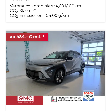
Verbrauch kombiniert:
4,60 l/100km
CO
-Klasse:
C
2
CO
-Emissionen:
104,00 g/km
2
ab 484,– € mtl.