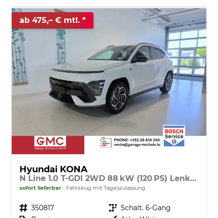
ab 475,– € mtl.
Hyundai KONA
N Line 1.0 T-GDI 2WD 88 kW (120 PS) Lenkradheizung, Sitzheizung, 2-Zonen-Klimaautomatik, 360° Übersichtskamera, Geschwindigkeitslimitassitent, Navigationssystem, DAB, Apple CarPlay, Android Auto, 18 Zoll Leichtmetallfelgen, uvm.
sofort lieferbar
Fahrzeug mit Tageszulassung
Fahrzeugnr.
350817
Getriebe
Schalt. 6-Gang