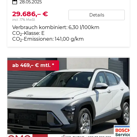
28.05.2025
29.686,– €
Details
incl. 17% MwSt.
Verbrauch kombiniert:
6,30 l/100km
CO
-Klasse:
E
2
CO
-Emissionen:
141,00 g/km
2
ab 469,– € mtl.