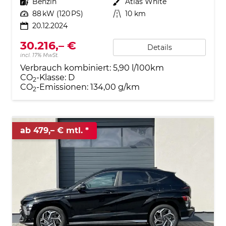
Kraftstoff
Benzin
Außenfarbe
Atlas White
Leistung
88 kW (120 PS)
Kilometerstand
10 km
20.12.2024
30.216,– €
Details
incl. 17% MwSt.
Verbrauch kombiniert:
5,90 l/100km
CO
-Klasse:
D
2
CO
-Emissionen:
134,00 g/km
2
ab 479,– € mtl.