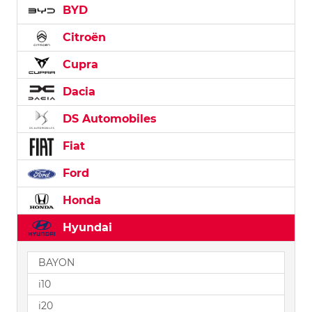
BYD
Citroën
Cupra
Dacia
DS Automobiles
Fiat
Ford
Honda
Hyundai
BAYON
i10
i20