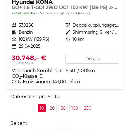
Hyundai KONA
GO+ 1.6 T-GDI 2WD DCT 102 kW (139 PS) 2-Zonen-Klimaautomatik, Sitzheizung, Lenkradheizung, DAB, Android Auto, Apple CarPlay, Navigationssystem, Induktionsladestation, LED-Scheinwerfer, 18 Zoll Leichtmetallfelgen, uvm
sofort lieferbar
Neuwagen mit Tageszulassung
Fahrzeugnr.
330266
Getriebe
Doppelkupplungsgetriebe (DSG)
Kraftstoff
Benzin
Außenfarbe
Shimmering Silver / Schwarz
Leistung
102 kW (139 PS)
Kilometerstand
10 km
29.04.2025
30.748,– €
Details
incl. 17% MwSt.
Verbrauch kombiniert:
6,30 l/100km
CO
-Klasse:
E
2
CO
-Emissionen:
141,00 g/km
2
Datensätze pro Seite:
10
20
50
100
250
Seiten: