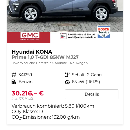
Hyundai KONA
Prime 1,0 T-GDI 85KW MJ27
unverbindliche Lieferzeit:
5 Monate
Neuwagen
Fahrzeugnr.
341259
Getriebe
Schalt. 6-Gang
Kraftstoff
Benzin
Leistung
85 kW (116 PS)
30.216,– €
Details
incl. 17% MwSt.
Verbrauch kombiniert:
5,80 l/100km
CO
-Klasse:
D
2
CO
-Emissionen:
132,00 g/km
2