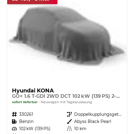
Hyundai KONA
GO+ 1.6 T-GDI 2WD DCT 102 kW (139 PS) 2-Zonen-Klimaautomatik, Sitzheizung, Lenkradheizung, DAB, Android Auto, Apple CarPlay, Navigationssystem, Induktionsladestation, LED-Scheinwerfer, 18 Zoll Leichtmetallfelgen, uvm
sofort lieferbar
Neuwagen mit Tageszulassung
Fahrzeugnr.
330261
Getriebe
Doppelkupplungsgetriebe (DSG)
Kraftstoff
Benzin
Außenfarbe
Abyss Black Pearl
Leistung
102 kW (139 PS)
Kilometerstand
10 km