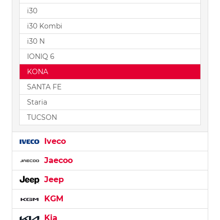
i30
i30 Kombi
i30 N
IONIQ 6
KONA
SANTA FE
Staria
TUCSON
Iveco
Jaecoo
Jeep
KGM
Kia