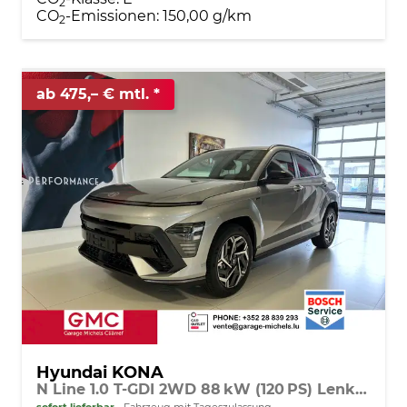
2
CO
-Emissionen:
150,00 g/km
2
ab 475,– € mtl.
Hyundai KONA
N Line 1.0 T-GDI 2WD 88 kW (120 PS) Lenkradheizung, Sitzheizung, 2-Zonen-Klimaautomatik, 360° Übersichtskamera, Geschwindigkeitslimitassitent, Navigationssystem, DAB, Apple CarPlay, Android Auto, 18 Zoll Leichtmetallfelgen, uvm.
sofort lieferbar
Fahrzeug mit Tageszulassung