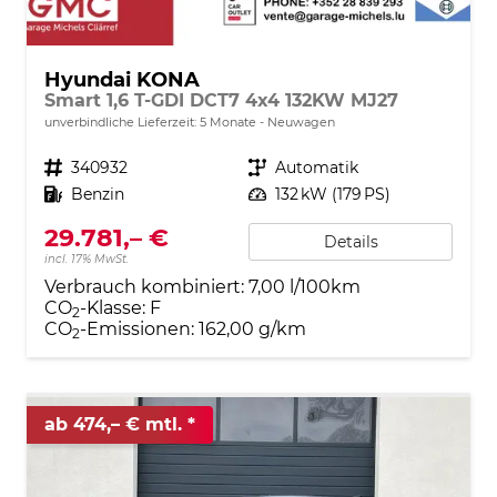
Hyundai KONA
Smart 1,6 T-GDI DCT7 4x4 132KW MJ27
unverbindliche Lieferzeit:
5 Monate
Neuwagen
Fahrzeugnr.
340932
Getriebe
Automatik
Kraftstoff
Benzin
Leistung
132 kW (179 PS)
29.781,– €
Details
incl. 17% MwSt.
Verbrauch kombiniert:
7,00 l/100km
CO
-Klasse:
F
2
CO
-Emissionen:
162,00 g/km
2
ab 474,– € mtl.