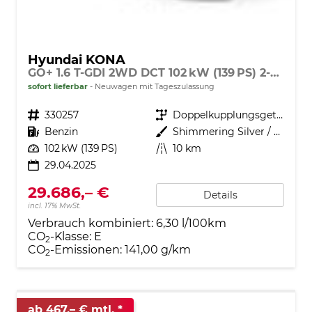
Hyundai KONA
GO+ 1.6 T-GDI 2WD DCT 102 kW (139 PS) 2-Zonen-Klimaautomatik, Sitzheizung, Lenkradheizung, DAB, Android Auto, Apple CarPlay, Navigationssystem, Induktionsladestation, LED-Scheinwerfer, 18 Zoll Leichtmetallfelgen, uvm
sofort lieferbar
Neuwagen mit Tageszulassung
Fahrzeugnr.
330257
Getriebe
Doppelkupplungsgetriebe (DSG)
Kraftstoff
Benzin
Außenfarbe
Shimmering Silver / Schwarz
Leistung
102 kW (139 PS)
Kilometerstand
10 km
29.04.2025
29.686,– €
Details
incl. 17% MwSt.
Verbrauch kombiniert:
6,30 l/100km
CO
-Klasse:
E
2
CO
-Emissionen:
141,00 g/km
2
ab 467,– € mtl.