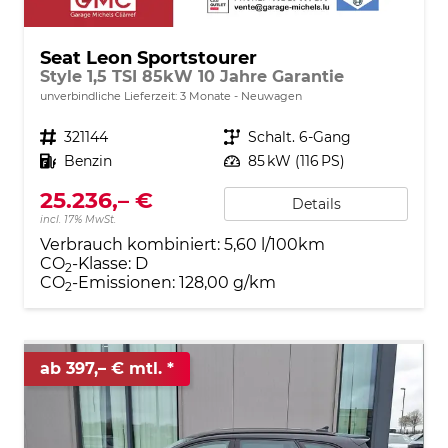
Seat Leon Sportstourer
Style 1,5 TSI 85kW 10 Jahre Garantie
unverbindliche Lieferzeit:
3 Monate
Neuwagen
Fahrzeugnr.
321144
Getriebe
Schalt. 6-Gang
Kraftstoff
Benzin
Leistung
85 kW (116 PS)
25.236,– €
Details
incl. 17% MwSt.
Verbrauch kombiniert:
5,60 l/100km
CO
-Klasse:
D
2
CO
-Emissionen:
128,00 g/km
2
ab 397,– € mtl.