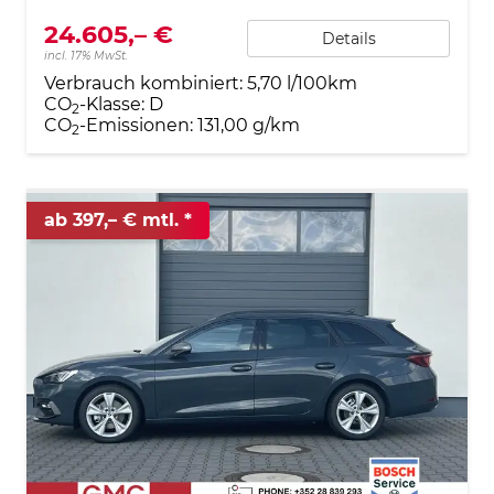
24.605,– €
Details
incl. 17% MwSt.
Verbrauch kombiniert:
5,70 l/100km
CO
-Klasse:
D
2
CO
-Emissionen:
131,00 g/km
2
ab 397,– € mtl.