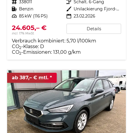
Fahrzeugnr.
338011
Getriebe
Schalt. 6-Gang
Kraftstoff
Benzin
Außenfarbe
Unilackierung Fjord-Blau (Vermerk: hohe Lackempfindlichkeit!)
Leistung
85 kW (116 PS)
23.02.2026
24.605,– €
Details
incl. 17% MwSt.
Verbrauch kombiniert:
5,70 l/100km
CO
-Klasse:
D
2
CO
-Emissionen:
131,00 g/km
2
ab 387,– € mtl.