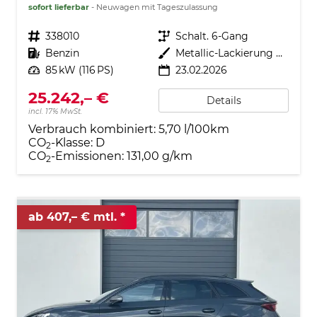
sofort lieferbar
Neuwagen mit Tageszulassung
Fahrzeugnr.
338010
Getriebe
Schalt. 6-Gang
Kraftstoff
Benzin
Außenfarbe
Metallic-Lackierung Nacht-Schwarz
Leistung
85 kW (116 PS)
23.02.2026
25.242,– €
Details
incl. 17% MwSt.
Verbrauch kombiniert:
5,70 l/100km
CO
-Klasse:
D
2
CO
-Emissionen:
131,00 g/km
2
ab 407,– € mtl.