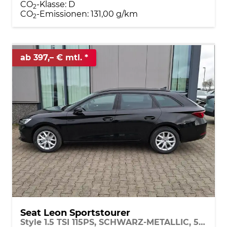
CO
-Klasse:
D
2
CO
-Emissionen:
131,00 g/km
2
ab 397,– € mtl.
Seat Leon Sportstourer
Style 1.5 TSI 115PS, SCHWARZ-METALLIC, 5 Jahre Garantie, 16" ALU, MATRIX-LED, Privacy-Glas, Winter-Paket, 3-Zonen-Climatronic, ParkAssist, Parksensoren v/h, Rückfahrkamera, Radio 10,4" + Full-Link, Tempomat, M-Lederlenkrad, variabler Ladeboden