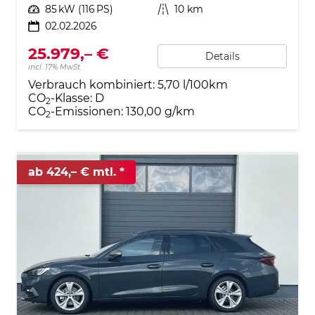
Leistung
85 kW (116 PS)
Kilometerstand
10 km
02.02.2026
25.979,– €
Details
incl. 17% MwSt.
Verbrauch kombiniert:
5,70 l/100km
CO
-Klasse:
D
2
CO
-Emissionen:
130,00 g/km
2
ab 424,– € mtl.