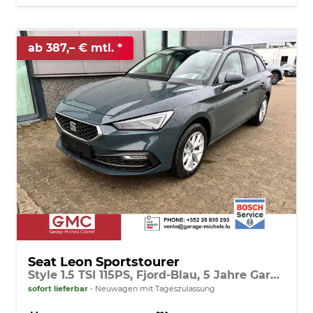
ab 387,– € mtl.
Seat Leon Sportstourer
Style 1.5 TSI 115PS, Fjord-Blau, 5 Jahre Garantie, 16" ALU, MATRIX-LED, Privacy-Glas, Winter-Paket, 3-Zonen-Climatronic, ParkAssist, Parksensoren v/h, Rückfahrkamera, Radio 10,4" + Full-Link, Tempomat, M-Lederlenkrad, variabler Ladeboden
sofort lieferbar
Neuwagen mit Tageszulassung