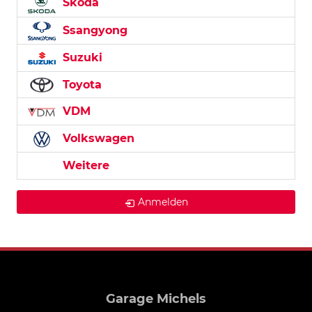
Skoda
Ssangyong
Suzuki
Toyota
VDM
Volkswagen
Weitere
Anmelden
Garage Michels