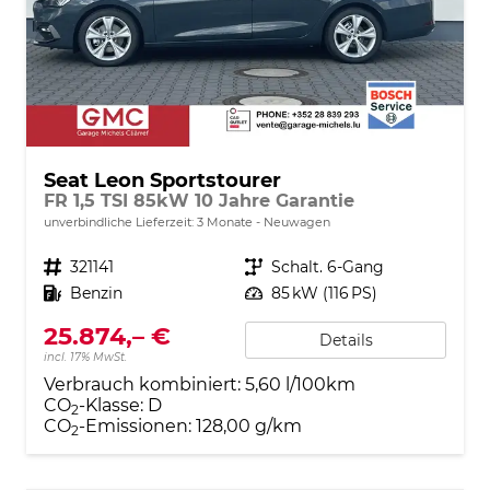
Seat Leon Sportstourer
FR 1,5 TSI 85kW 10 Jahre Garantie
unverbindliche Lieferzeit:
3 Monate
Neuwagen
Fahrzeugnr.
321141
Getriebe
Schalt. 6-Gang
Kraftstoff
Benzin
Leistung
85 kW (116 PS)
25.874,– €
Details
incl. 17% MwSt.
Verbrauch kombiniert:
5,60 l/100km
CO
-Klasse:
D
2
CO
-Emissionen:
128,00 g/km
2