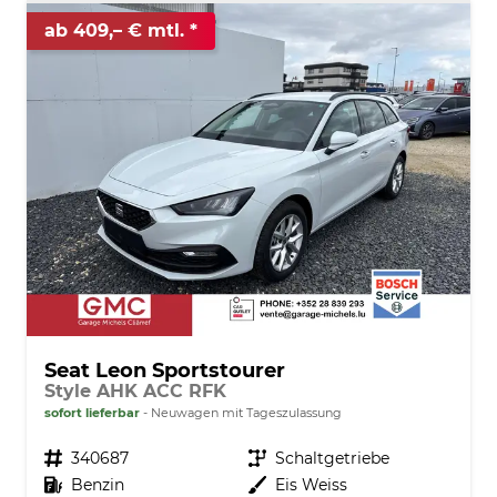
ab 409,– € mtl.
Seat Leon Sportstourer
Style AHK ACC RFK
sofort lieferbar
Neuwagen mit Tageszulassung
Fahrzeugnr.
340687
Getriebe
Schaltgetriebe
Kraftstoff
Benzin
Außenfarbe
Eis Weiss