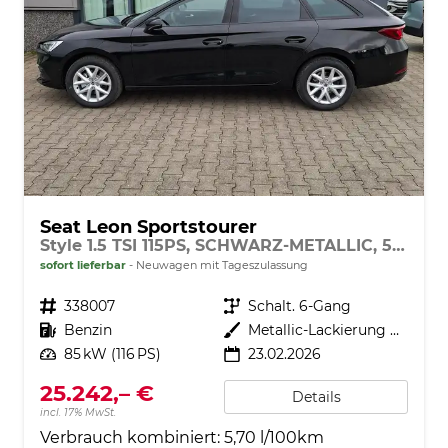
Seat Leon Sportstourer
Style 1.5 TSI 115PS, SCHWARZ-METALLIC, 5 Jahre Garantie, 16" ALU, MATRIX-LED, Privacy-Glas, Winter-Paket, 3-Zonen-Climatronic, ParkAssist, Parksensoren v/h, Rückfahrkamera, Radio 10,4" + Full-Link, Tempomat, M-Lederlenkrad, variabler Ladeboden
sofort lieferbar
Neuwagen mit Tageszulassung
Fahrzeugnr.
338007
Getriebe
Schalt. 6-Gang
Kraftstoff
Benzin
Außenfarbe
Metallic-Lackierung Nacht-Schwarz
Leistung
85 kW (116 PS)
23.02.2026
25.242,– €
Details
incl. 17% MwSt.
Verbrauch kombiniert:
5,70 l/100km