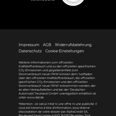
Impressum
AGB
Widerrufsbelehrung
Datenschutz
Cookie-Einstellungen
Weitere Informationen zum offiziellen
Kraftstoffverbrauch und zu den offiziellen spezifischen
CO
-Emissionen und gegebenenfalls zum
2
Stromverbrauch neuer PKW können dem 'Leitfaden
über den offiziellen Kraftstoffverbrauch, die offiziellen
spezifischen CO
-Emissionen und den offiziellen
2
Stromverbrauch neuer PKW' entnommen werden, der
an allen Verkaufsstellen und bei der 'Deutschen
Automobil Treuhand GmbH' unentgeltlich erhältlich ist
unter www.dat.de.
*Attention : ce calcul n'est ni une offre ni une publicité. Il
vous est transmis à titre d'information, sous réserve
d'acceptation de votre dossier par AlphaCredit SA,
Boulevard Saint-Lazare 4-10/3, B-1210 Bruxelles, TVA