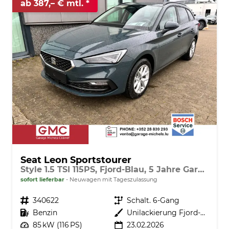
ab 387,– € mtl.
Seat Leon Sportstourer
Style 1.5 TSI 115PS, Fjord-Blau, 5 Jahre Garantie, 16" ALU, MATRIX-LED, Privacy-Glas, Winter-Paket, 3-Zonen-Climatronic, ParkAssist, Parksensoren v/h, Rückfahrkamera, Radio 10,4" + Full-Link, Tempomat, M-Lederlenkrad, variabler Ladeboden
sofort lieferbar
Neuwagen mit Tageszulassung
Fahrzeugnr.
340622
Getriebe
Schalt. 6-Gang
Kraftstoff
Benzin
Außenfarbe
Unilackierung Fjord-Blau (Vermerk: hohe Lackempfindlichkeit!)
Leistung
85 kW (116 PS)
23.02.2026