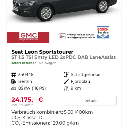
Seat Leon Sportstourer
ST 1.5 TSI Entry LED 2xPDC DAB LaneAssist
sofort lieferbar
Neuwagen
Fahrzeugnr.
340946
Getriebe
Schaltgetriebe
Kraftstoff
Benzin
Außenfarbe
Fjordblau
Leistung
85 kW (116 PS)
Kilometerstand
9 km
24.175,– €
Details
incl. 17% MwSt.
Verbrauch kombiniert:
5,60 l/100km
CO
-Klasse:
D
2
CO
-Emissionen:
129,00 g/km
2