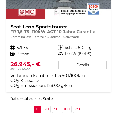
Seat Leon Sportstourer
FR 1,5 TSI 110kW ACT 10 Jahre Garantie
unverbindliche Lieferzeit:
3 Monate
Neuwagen
Fahrzeugnr.
321136
Getriebe
Schalt. 6-Gang
Kraftstoff
Benzin
Leistung
110 kW (150 PS)
26.945,– €
Details
incl. 17% MwSt.
Verbrauch kombiniert:
5,60 l/100km
CO
-Klasse:
D
2
CO
-Emissionen:
128,00 g/km
2
Datensätze pro Seite:
10
20
50
100
250