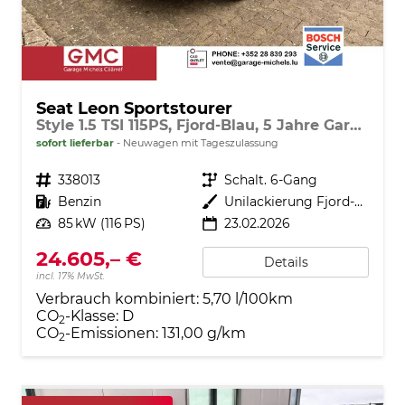
Seat Leon Sportstourer
Style 1.5 TSI 115PS, Fjord-Blau, 5 Jahre Garantie, 16" ALU, MATRIX-LED, Privacy-Glas, Winter-Paket, 3-Zonen-Climatronic, ParkAssist, Parksensoren v/h, Rückfahrkamera, Radio 10,4" + Full-Link, Tempomat, M-Lederlenkrad, variabler Ladeboden
sofort lieferbar
Neuwagen mit Tageszulassung
Fahrzeugnr.
338013
Getriebe
Schalt. 6-Gang
Kraftstoff
Benzin
Außenfarbe
Unilackierung Fjord-Blau (Vermerk: hohe Lackempfindlichkeit!)
Leistung
85 kW (116 PS)
23.02.2026
24.605,– €
Details
incl. 17% MwSt.
Verbrauch kombiniert:
5,70 l/100km
CO
-Klasse:
D
2
CO
-Emissionen:
131,00 g/km
2