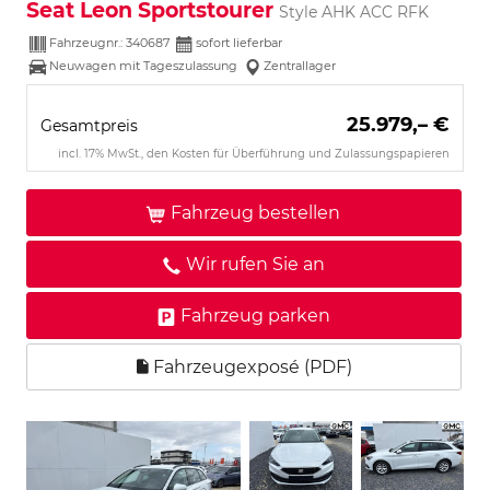
Seat Leon Sportstourer
Style AHK ACC RFK
Fahrzeugnr.:
340687
sofort lieferbar
Neuwagen mit Tageszulassung
Zentrallager
25.979,– €
Gesamtpreis
incl. 17% MwSt., den Kosten für Überführung und Zulassungspapieren
Fahrzeug bestellen
Wir rufen Sie an
Fahrzeug parken
Fahrzeugexposé (PDF)