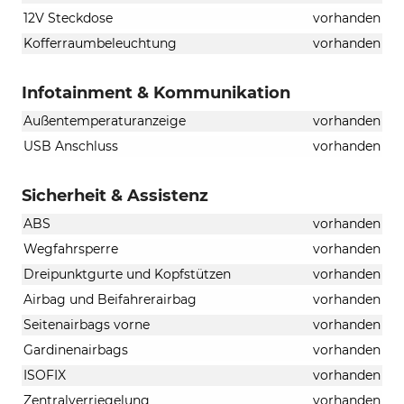
12V Steckdose
vorhanden
Kofferraumbeleuchtung
vorhanden
Infotainment & Kommunikation
Außentemperaturanzeige
vorhanden
USB Anschluss
vorhanden
Sicherheit & Assistenz
ABS
vorhanden
Wegfahrsperre
vorhanden
Dreipunktgurte und Kopfstützen
vorhanden
Airbag und Beifahrerairbag
vorhanden
Seitenairbags vorne
vorhanden
Gardinenairbags
vorhanden
ISOFIX
vorhanden
Zentralverriegelung
vorhanden