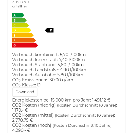
ZUSTAND
unfallfrei
Verbrauch kombiniert:
5,70 l/100km
Verbrauch Innenstadt:
7,40 l/100km
Verbrauch Stadtrand:
5,60 l/100km
Verbrauch Landstraße:
4,90 l/100km
Verbrauch Autobahn:
5,80 l/100km
CO
-Emissionen:
130,00 g/km
2
CO
-Klasse:
D
2
Download
Energiekosten bei 15.000 km pro Jahr:
1.491,12 €
CO2 Kosten (niedrig)
:
(Kosten Durchschnitt 10 Jahre)
1.170,- €
CO2 Kosten (mittel)
:
(Kosten Durchschnitt 10 Jahre)
2.778,75 €
CO2 Kosten (hoch)
:
(Kosten Durchschnitt 10 Jahre)
4.290,- €