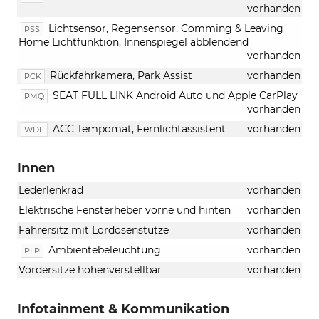
vorhanden
Lichtsensor, Regensensor, Comming & Leaving
PSS
Home Lichtfunktion, Innenspiegel abblendend
vorhanden
Rückfahrkamera, Park Assist
vorhanden
PCK
SEAT FULL LINK Android Auto und Apple CarPlay
PMQ
vorhanden
ACC Tempomat, Fernlichtassistent
vorhanden
WDF
Innen
Lederlenkrad
vorhanden
Elektrische Fensterheber vorne und hinten
vorhanden
Fahrersitz mit Lordosenstütze
vorhanden
Ambientebeleuchtung
vorhanden
PLP
Vordersitze höhenverstellbar
vorhanden
Infotainment & Kommunikation