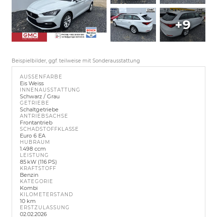
+9
Beispielbilder, ggf. teilweise mit Sonderausstattung
AUSSENFARBE
Eis Weiss
INNENAUSSTATTUNG
Schwarz / Grau
GETRIEBE
Schaltgetriebe
ANTRIEBSACHSE
Frontantrieb
SCHADSTOFFKLASSE
Euro 6 EA
HUBRAUM
1.498 ccm
LEISTUNG
85 kW (116 PS)
KRAFTSTOFF
Benzin
KATEGORIE
Kombi
KILOMETERSTAND
10 km
ERSTZULASSUNG
02.02.2026