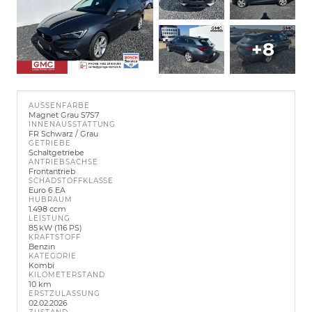
+8
AUSSENFARBE
Magnet Grau S7S7
INNENAUSSTATTUNG
FR Schwarz / Grau
GETRIEBE
Schaltgetriebe
ANTRIEBSACHSE
Frontantrieb
SCHADSTOFFKLASSE
Euro 6 EA
HUBRAUM
1.498 ccm
LEISTUNG
85 kW (116 PS)
KRAFTSTOFF
Benzin
KATEGORIE
Kombi
KILOMETERSTAND
10 km
ERSTZULASSUNG
02.02.2026