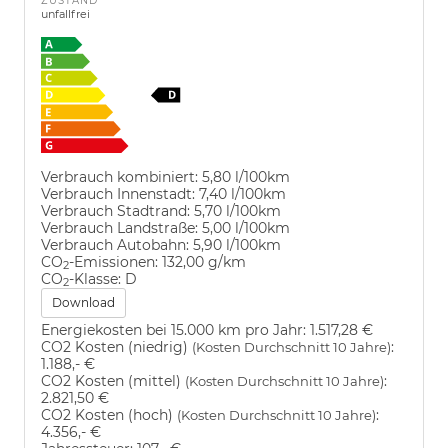
ZUSTAND
unfallfrei
Verbrauch kombiniert:
5,80 l/100km
Verbrauch Innenstadt:
7,40 l/100km
Verbrauch Stadtrand:
5,70 l/100km
Verbrauch Landstraße:
5,00 l/100km
Verbrauch Autobahn:
5,90 l/100km
CO
-Emissionen:
132,00 g/km
2
CO
-Klasse:
D
2
Download
Energiekosten bei 15.000 km pro Jahr:
1.517,28 €
CO2 Kosten (niedrig)
:
(Kosten Durchschnitt 10 Jahre)
1.188,- €
CO2 Kosten (mittel)
:
(Kosten Durchschnitt 10 Jahre)
2.821,50 €
CO2 Kosten (hoch)
:
(Kosten Durchschnitt 10 Jahre)
4.356,- €