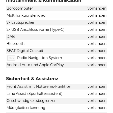
Infotainment & Kommunikation
Bordcomputer
vorhanden
Multifunktionslenkrad
vorhanden
7x Lautsprecher
vorhanden
2x USB Anschluss vorne (Type-C)
vorhanden
DAB
vorhanden
Bluetooth
vorhanden
SEAT Digital Cockpit
vorhanden
Radio Navigation System
vorhanden
ZN2
Android Auto und Apple CarPlay
vorhanden
Sicherheit & Assistenz
Front Assist mit Notbrems-Funktion
vorhanden
Lane Assist (Spurhalteassistent)
vorhanden
Geschwindigkeitsbegrenzer
vorhanden
Müdigkeitserkennung
vorhanden