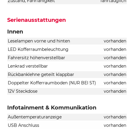
Zustand, Fahrfähigkeit
fahrtauglich
Serienausstattungen
Innen
Leselampen vorne und hinten
vorhanden
LED Kofferraumbeleuchtung
vorhanden
Fahrersitz höhenverstellbar
vorhanden
Lenkrad verstellbar
vorhanden
Rückbanklehne geteilt klappbar
vorhanden
Doppelter Kofferraumboden (NUR BEI ST)
vorhanden
12V Steckdose
vorhanden
Infotainment & Kommunikation
Außentemperaturanzeige
vorhanden
USB Anschluss
vorhanden