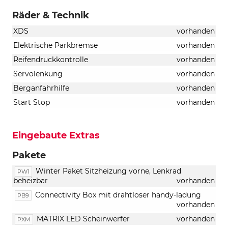
Räder & Technik
XDS
vorhanden
Elektrische Parkbremse
vorhanden
Reifendruckkontrolle
vorhanden
Servolenkung
vorhanden
Berganfahrhilfe
vorhanden
Start Stop
vorhanden
Eingebaute Extras
Pakete
Winter Paket Sitzheizung vorne, Lenkrad
PW1
beheizbar
vorhanden
Connectivity Box mit drahtloser handy-ladung
PB9
vorhanden
MATRIX LED Scheinwerfer
vorhanden
PXM