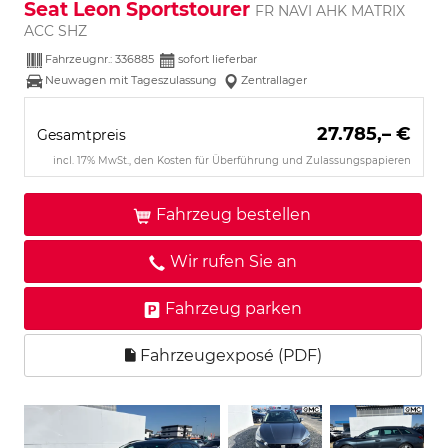
Seat Leon Sportstourer
FR NAVI AHK MATRIX
ACC SHZ
Fahrzeugnr.:
336885
sofort lieferbar
Neuwagen mit Tageszulassung
Zentrallager
27.785,– €
Gesamtpreis
incl. 17% MwSt., den Kosten für Überführung und Zulassungspapieren
Fahrzeug bestellen
Wir rufen Sie an
Fahrzeug parken
Fahrzeugexposé (PDF)