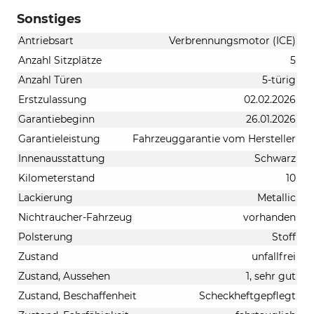
Sonstiges
Antriebsart
Verbrennungsmotor (ICE)
Anzahl Sitzplätze
5
Anzahl Türen
5-türig
Erstzulassung
02.02.2026
Garantiebeginn
26.01.2026
Garantieleistung
Fahrzeuggarantie vom Hersteller
Innenausstattung
Schwarz
Kilometerstand
10
Lackierung
Metallic
Nichtraucher-Fahrzeug
vorhanden
Polsterung
Stoff
Zustand
unfallfrei
Zustand, Aussehen
1, sehr gut
Zustand, Beschaffenheit
Scheckheftgepflegt