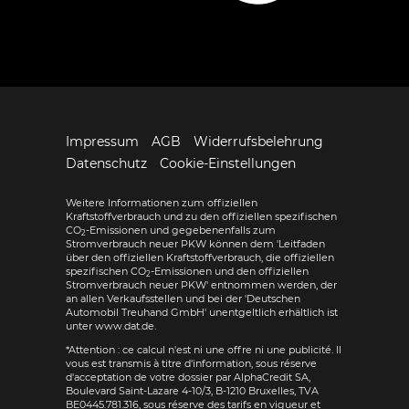
Impressum
AGB
Widerrufsbelehrung
Datenschutz
Cookie-Einstellungen
Weitere Informationen zum offiziellen
Kraftstoffverbrauch und zu den offiziellen spezifischen
CO
-Emissionen und gegebenenfalls zum
2
Stromverbrauch neuer PKW können dem 'Leitfaden
über den offiziellen Kraftstoffverbrauch, die offiziellen
spezifischen CO
-Emissionen und den offiziellen
2
Stromverbrauch neuer PKW' entnommen werden, der
an allen Verkaufsstellen und bei der 'Deutschen
Automobil Treuhand GmbH' unentgeltlich erhältlich ist
unter www.dat.de.
*Attention : ce calcul n'est ni une offre ni une publicité. Il
vous est transmis à titre d'information, sous réserve
d'acceptation de votre dossier par AlphaCredit SA,
Boulevard Saint-Lazare 4-10/3, B-1210 Bruxelles, TVA
BE0445.781.316, sous réserve des tarifs en vigueur et