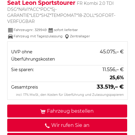
Seat Leon Sportstourer
FR Kombi 2.0 TDI
DSG*NAVI*ACC*PDC*5j-
GARANTIE*LED*SHZ*TEMPOMAT*18-ZOLL*SOFORT-
VERFÜGBAR
Fahrzeugnr.:
329949
sofort lieferbar
Fahrzeug mit Tageszulassung
Zentrallager
45.075,– €
UVP ohne
Überführungskosten
11.556,– €
Sie sparen:
25,6%
33.519,– €
Gesamtpreis
incl. 17% MwSt., den Kosten für Überführung und Zulassungspapieren
Fahrzeug bestellen
Wir rufen Sie an