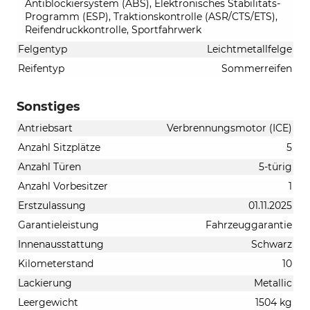
Antiblockiersystem (ABS), Elektronisches Stabilitäts-
Programm (ESP), Traktionskontrolle (ASR/CTS/ETS),
Reifendruckkontrolle, Sportfahrwerk
Felgentyp
Leichtmetallfelge
Reifentyp
Sommerreifen
Sonstiges
Antriebsart
Verbrennungsmotor (ICE)
Anzahl Sitzplätze
5
Anzahl Türen
5-türig
Anzahl Vorbesitzer
1
Erstzulassung
01.11.2025
Garantieleistung
Fahrzeuggarantie
Innenausstattung
Schwarz
Kilometerstand
10
Lackierung
Metallic
Leergewicht
1504 kg