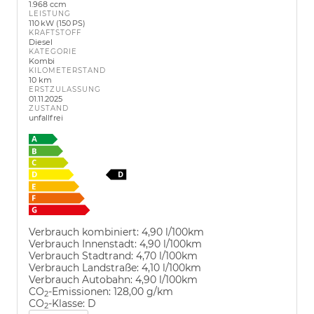
1.968 ccm
LEISTUNG
110 kW (150 PS)
KRAFTSTOFF
Diesel
KATEGORIE
Kombi
KILOMETERSTAND
10 km
ERSTZULASSUNG
01.11.2025
ZUSTAND
unfallfrei
Verbrauch kombiniert:
4,90 l/100km
Verbrauch Innenstadt:
4,90 l/100km
Verbrauch Stadtrand:
4,70 l/100km
Verbrauch Landstraße:
4,10 l/100km
Verbrauch Autobahn:
4,90 l/100km
CO
-Emissionen:
128,00 g/km
2
CO
-Klasse:
D
2