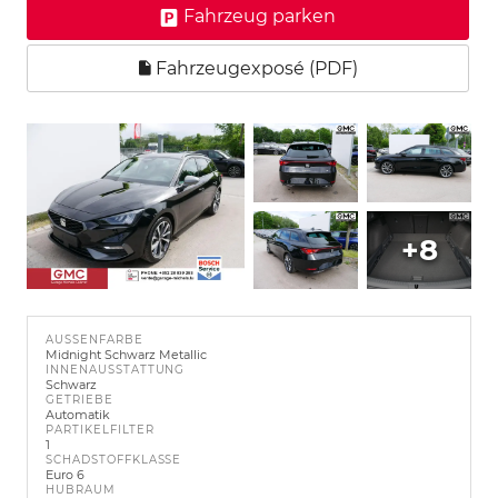
Fahrzeug parken
Fahrzeugexposé (PDF)
+8
AUSSENFARBE
Midnight Schwarz Metallic
INNENAUSSTATTUNG
Schwarz
GETRIEBE
Automatik
PARTIKELFILTER
1
SCHADSTOFFKLASSE
Euro 6
HUBRAUM