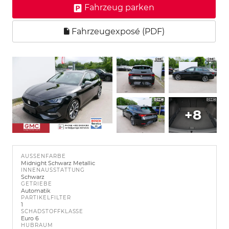
Fahrzeug parken
Fahrzeugexposé (PDF)
+8
AUSSENFARBE
Midnight Schwarz Metallic
INNENAUSSTATTUNG
Schwarz
GETRIEBE
Automatik
PARTIKELFILTER
1
SCHADSTOFFKLASSE
Euro 6
HUBRAUM