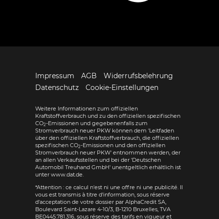
Impressum
AGB
Widerrufsbelehrung
Datenschutz
Cookie-Einstellungen
Weitere Informationen zum offiziellen
Kraftstoffverbrauch und zu den offiziellen spezifischen
CO
-Emissionen und gegebenenfalls zum
2
Stromverbrauch neuer PKW können dem 'Leitfaden
über den offiziellen Kraftstoffverbrauch, die offiziellen
spezifischen CO
-Emissionen und den offiziellen
2
Stromverbrauch neuer PKW' entnommen werden, der
an allen Verkaufsstellen und bei der 'Deutschen
Automobil Treuhand GmbH' unentgeltlich erhältlich ist
unter www.dat.de.
*Attention : ce calcul n'est ni une offre ni une publicité. Il
vous est transmis à titre d'information, sous réserve
d'acceptation de votre dossier par AlphaCredit SA,
Boulevard Saint-Lazare 4-10/3, B-1210 Bruxelles, TVA
BE0445.781.316, sous réserve des tarifs en vigueur et