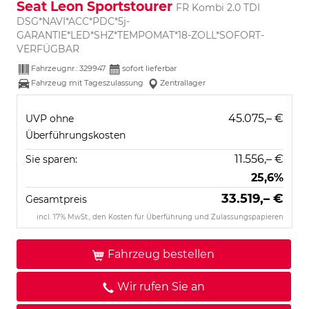
Seat Leon Sportstourer
FR Kombi 2.0 TDI
DSG*NAVI*ACC*PDC*5j-
GARANTIE*LED*SHZ*TEMPOMAT*18-ZOLL*SOFORT-
VERFÜGBAR
Fahrzeugnr.:
329947
sofort lieferbar
Fahrzeug mit Tageszulassung
Zentrallager
45.075,– €
UVP ohne
Überführungskosten
11.556,– €
Sie sparen:
25,6%
33.519,– €
Gesamtpreis
incl. 17% MwSt., den Kosten für Überführung und Zulassungspapieren
Fahrzeug bestellen
Wir rufen Sie an