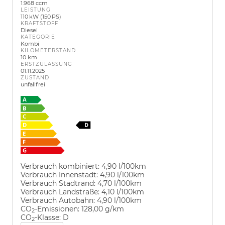
1.968 ccm
LEISTUNG
110 kW (150 PS)
KRAFTSTOFF
Diesel
KATEGORIE
Kombi
KILOMETERSTAND
10 km
ERSTZULASSUNG
01.11.2025
ZUSTAND
unfallfrei
Verbrauch kombiniert:
4,90 l/100km
Verbrauch Innenstadt:
4,90 l/100km
Verbrauch Stadtrand:
4,70 l/100km
Verbrauch Landstraße:
4,10 l/100km
Verbrauch Autobahn:
4,90 l/100km
CO
-Emissionen:
128,00 g/km
2
CO
-Klasse:
D
2