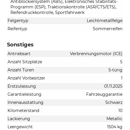
Antiblockiersystem (ABS), Elektronisches Stabilitäts-
Programm (ESP), Traktionskontrolle (ASR/CTS/ETS),
Reifendruckkontrolle, Sportfahrwerk
Felgentyp
Leichtmetallfelge
Reifentyp
Sommerreifen
Sonstiges
Antriebsart
Verbrennungsmotor (ICE)
Anzahl Sitzplätze
5
Anzahl Türen
5-türig
Anzahl Vorbesitzer
1
Erstzulassung
01.11.2025
Garantieleistung
Fahrzeuggarantie
Innenausstattung
Schwarz
Kilometerstand
10
Lackierung
Metallic
Leergewicht
1504 kg