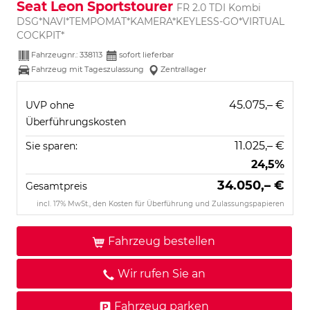
Seat Leon Sportstourer
FR 2.0 TDI Kombi
DSG*NAVI*TEMPOMAT*KAMERA*KEYLESS-GO*VIRTUAL
COCKPIT*
Fahrzeugnr.:
338113
sofort lieferbar
Fahrzeug mit Tageszulassung
Zentrallager
45.075,– €
UVP ohne
Überführungskosten
11.025,– €
Sie sparen:
24,5%
34.050,– €
Gesamtpreis
incl. 17% MwSt., den Kosten für Überführung und Zulassungspapieren
Fahrzeug bestellen
Wir rufen Sie an
Fahrzeug parken