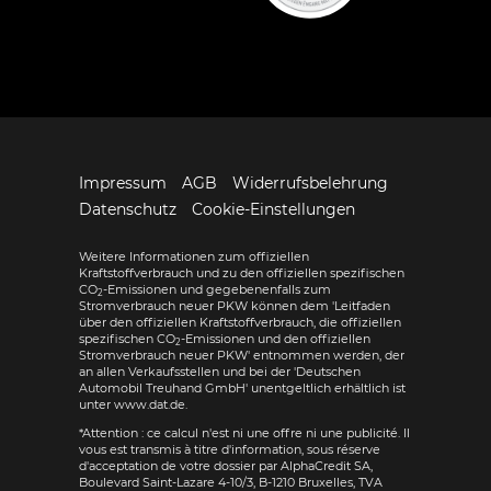
Impressum
AGB
Widerrufsbelehrung
Datenschutz
Cookie-Einstellungen
Weitere Informationen zum offiziellen
Kraftstoffverbrauch und zu den offiziellen spezifischen
CO
-Emissionen und gegebenenfalls zum
2
Stromverbrauch neuer PKW können dem 'Leitfaden
über den offiziellen Kraftstoffverbrauch, die offiziellen
spezifischen CO
-Emissionen und den offiziellen
2
Stromverbrauch neuer PKW' entnommen werden, der
an allen Verkaufsstellen und bei der 'Deutschen
Automobil Treuhand GmbH' unentgeltlich erhältlich ist
unter www.dat.de.
*Attention : ce calcul n'est ni une offre ni une publicité. Il
vous est transmis à titre d'information, sous réserve
d'acceptation de votre dossier par AlphaCredit SA,
Boulevard Saint-Lazare 4-10/3, B-1210 Bruxelles, TVA