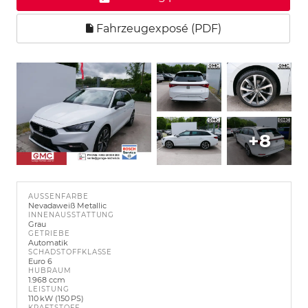
Fahrzeugexposé (PDF)
+8
AUSSENFARBE
Nevadaweiß Metallic
INNENAUSSTATTUNG
Grau
GETRIEBE
Automatik
SCHADSTOFFKLASSE
Euro 6
HUBRAUM
1.968 ccm
LEISTUNG
110 kW (150 PS)
KRAFTSTOFF