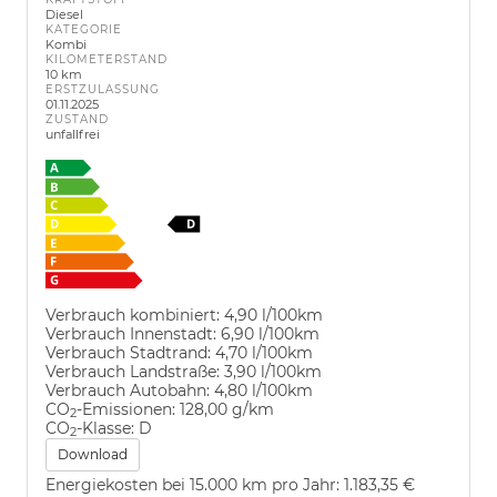
Diesel
KATEGORIE
Kombi
KILOMETERSTAND
10 km
ERSTZULASSUNG
01.11.2025
ZUSTAND
unfallfrei
Verbrauch kombiniert:
4,90 l/100km
Verbrauch Innenstadt:
6,90 l/100km
Verbrauch Stadtrand:
4,70 l/100km
Verbrauch Landstraße:
3,90 l/100km
Verbrauch Autobahn:
4,80 l/100km
CO
-Emissionen:
128,00 g/km
2
CO
-Klasse:
D
2
Download
Energiekosten bei 15.000 km pro Jahr:
1.183,35 €