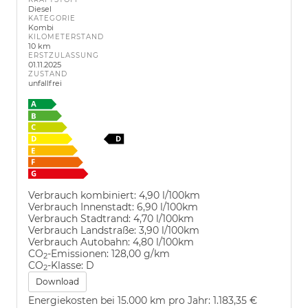
Diesel
KATEGORIE
Kombi
KILOMETERSTAND
10 km
ERSTZULASSUNG
01.11.2025
ZUSTAND
unfallfrei
Verbrauch kombiniert:
4,90 l/100km
Verbrauch Innenstadt:
6,90 l/100km
Verbrauch Stadtrand:
4,70 l/100km
Verbrauch Landstraße:
3,90 l/100km
Verbrauch Autobahn:
4,80 l/100km
CO
-Emissionen:
128,00 g/km
2
CO
-Klasse:
D
2
Download
Energiekosten bei 15.000 km pro Jahr:
1.183,35 €