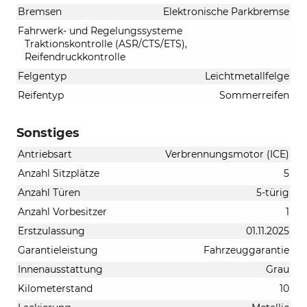
Bremsen
Elektronische Parkbremse
Fahrwerk- und Regelungssysteme
Traktionskontrolle (ASR/CTS/ETS),
Reifendruckkontrolle
Felgentyp
Leichtmetallfelge
Reifentyp
Sommerreifen
Sonstiges
Antriebsart
Verbrennungsmotor (ICE)
Anzahl Sitzplätze
5
Anzahl Türen
5-türig
Anzahl Vorbesitzer
1
Erstzulassung
01.11.2025
Garantieleistung
Fahrzeuggarantie
Innenausstattung
Grau
Kilometerstand
10