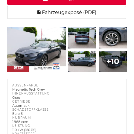
Fahrzeugexposé (PDF)
+10
AUSSENFARBE
Magnetic Tech Grey
INNENAUSSTATTUNG
Grau
GETRIEBE
Automatik
SCHADSTOFFKLASSE
Euro 6
HUBRAUM
1.968 ccm
LEISTUNG
110 kW (150 PS)
KRAFTSTOFF