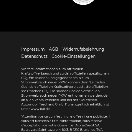
Impressum
AGB
Widerrufsbelehrung
Datenschutz
Cookie-Einstellungen
Weitere Informationen zum offiziellen
Kraftstoffverbrauch und zu den offiziellen spezifischen
CO
-Emissionen und gegebenenfalls zum
2
Stromverbrauch neuer PKW können dem 'Leitfaden
über den offiziellen Kraftstoffverbrauch, die offiziellen
spezifischen CO
-Emissionen und den offiziellen
2
Stromverbrauch neuer PKW' entnommen werden, der
an allen Verkaufsstellen und bei der 'Deutschen
Automobil Treuhand GmbH' unentgeltlich erhältlich ist
unter www.dat.de.
*Attention : ce calcul n'est ni une offre ni une publicité. Il
vous est transmis à titre d'information, sous réserve
d'acceptation de votre dossier par AlphaCredit SA,
Boulevard Saint-Lazare 4-10/3, B-1210 Bruxelles, TVA