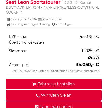
Seat Leon Sportstourer
FR 2.0 TDI Kombi
DSG*NAVI*TEMPOMAT*KAMERA*KEYLESS-GO*VIRTUAL
COCKPIT*
Fahrzeugnr.:
338104
sofort lieferbar
Fahrzeug mit Tageszulassung
Zentrallager
45.075,– €
UVP ohne
Überführungskosten
11.025,– €
Sie sparen:
24,5%
34.050,– €
Gesamtpreis
incl. 17% MwSt., den Kosten für Überführung und Zulassungspapieren
Fahrzeug bestellen
Wir rufen Sie an
Fahrzeug parken