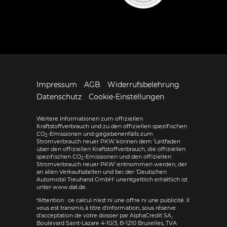
Impressum
AGB
Widerrufsbelehrung
Datenschutz
Cookie-Einstellungen
Weitere Informationen zum offiziellen
Kraftstoffverbrauch und zu den offiziellen spezifischen
CO
-Emissionen und gegebenenfalls zum
2
Stromverbrauch neuer PKW können dem 'Leitfaden
über den offiziellen Kraftstoffverbrauch, die offiziellen
spezifischen CO
-Emissionen und den offiziellen
2
Stromverbrauch neuer PKW' entnommen werden, der
an allen Verkaufsstellen und bei der 'Deutschen
Automobil Treuhand GmbH' unentgeltlich erhältlich ist
unter www.dat.de.
*Attention : ce calcul n'est ni une offre ni une publicité. Il
vous est transmis à titre d'information, sous réserve
d'acceptation de votre dossier par AlphaCredit SA,
Boulevard Saint-Lazare 4-10/3, B-1210 Bruxelles, TVA