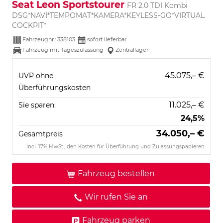
Seat Leon Sportstourer
FR 2.0 TDI Kombi
DSG*NAVI*TEMPOMAT*KAMERA*KEYLESS-GO*VIRTUAL
COCKPIT*
Fahrzeugnr.:
338103
sofort lieferbar
Fahrzeug mit Tageszulassung
Zentrallager
45.075,– €
UVP ohne
Überführungskosten
11.025,– €
Sie sparen:
24,5%
34.050,– €
Gesamtpreis
incl. 17% MwSt., den Kosten für Überführung und Zulassungspapieren
Fahrzeug bestellen
Wir rufen Sie an
Fahrzeug parken