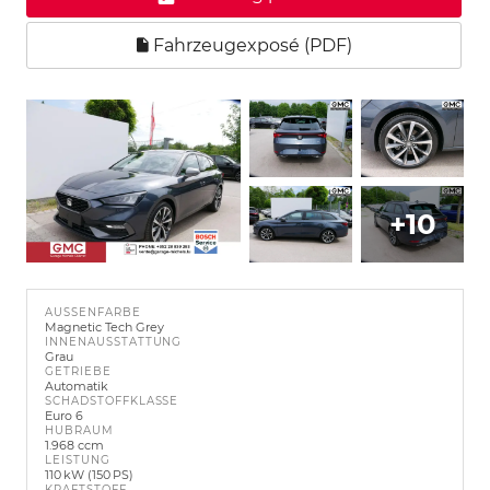
Fahrzeugexposé (PDF)
+10
AUSSENFARBE
Magnetic Tech Grey
INNENAUSSTATTUNG
Grau
GETRIEBE
Automatik
SCHADSTOFFKLASSE
Euro 6
HUBRAUM
1.968 ccm
LEISTUNG
110 kW (150 PS)
KRAFTSTOFF