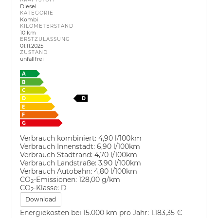
Diesel
KATEGORIE
Kombi
KILOMETERSTAND
10 km
ERSTZULASSUNG
01.11.2025
ZUSTAND
unfallfrei
Verbrauch kombiniert:
4,90 l/100km
Verbrauch Innenstadt:
6,90 l/100km
Verbrauch Stadtrand:
4,70 l/100km
Verbrauch Landstraße:
3,90 l/100km
Verbrauch Autobahn:
4,80 l/100km
CO
-Emissionen:
128,00 g/km
2
CO
-Klasse:
D
2
Download
Energiekosten bei 15.000 km pro Jahr:
1.183,35 €