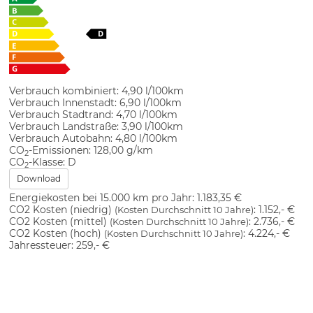
Verbrauch kombiniert:
4,90 l/100km
Verbrauch Innenstadt:
6,90 l/100km
Verbrauch Stadtrand:
4,70 l/100km
Verbrauch Landstraße:
3,90 l/100km
Verbrauch Autobahn:
4,80 l/100km
CO
-Emissionen:
128,00 g/km
2
CO
-Klasse:
D
2
Download
Energiekosten bei 15.000 km pro Jahr:
1.183,35 €
CO2 Kosten (niedrig)
:
1.152,- €
(Kosten Durchschnitt 10 Jahre)
CO2 Kosten (mittel)
:
2.736,- €
(Kosten Durchschnitt 10 Jahre)
CO2 Kosten (hoch)
:
4.224,- €
(Kosten Durchschnitt 10 Jahre)
Jahressteuer:
259,- €