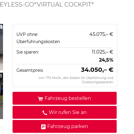
EYLESS-GO*VIRTUAL COCKPIT*
45.075,– €
UVP ohne
Überführungskosten
11.025,– €
Sie sparen:
24,5%
34.050,– €
Gesamtpreis
incl. 17% MwSt., den Kosten für Überführung und
Zulassungspapieren
Fahrzeug bestellen
Wir rufen Sie an
Fahrzeug parken