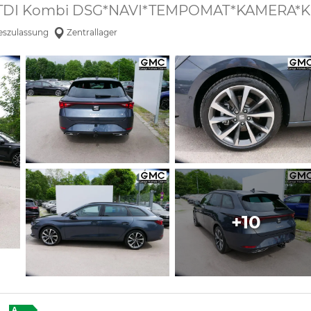
0 TDI Kombi DSG*NAVI*TEMPOMAT*KAMERA*K
eszulassung
Zentrallager
+10