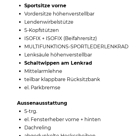
Sportsitze vorne
Vordersitze höhenverstellbar
Lendenwirbelstütze
5-Kopfstützen
ISOFIX + ISOFIX (Beifahrersitz)
MULTIFUNKTIONS-SPORTLEDERLENKRAD
Lenksäule höhenverstellbar
Schaltwippen am Lenkrad
Mittelarmlehne
teilbar klappbare Rücksitzbank
el. Parkbremse
Aussenausstattung
5-trg.
el. Fensterheber vorne + hinten
Dachreling
abgedunkelte Heckscheiben