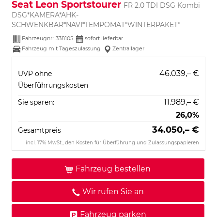
Seat Leon Sportstourer
FR 2.0 TDI DSG Kombi
DSG*KAMERA*AHK-
SCHWENKBAR*NAVI*TEMPOMAT*WINTERPAKET*
Fahrzeugnr.:
338105
sofort lieferbar
Fahrzeug mit Tageszulassung
Zentrallager
46.039,– €
UVP ohne
Überführungskosten
11.989,– €
Sie sparen:
26,0%
34.050,– €
Gesamtpreis
incl. 17% MwSt., den Kosten für Überführung und Zulassungspapieren
Fahrzeug bestellen
Wir rufen Sie an
Fahrzeug parken