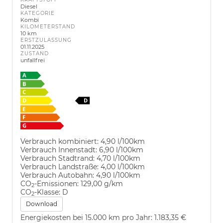
Diesel
KATEGORIE
Kombi
KILOMETERSTAND
10 km
ERSTZULASSUNG
01.11.2025
ZUSTAND
unfallfrei
Verbrauch kombiniert:
4,90 l/100km
Verbrauch Innenstadt:
6,90 l/100km
Verbrauch Stadtrand:
4,70 l/100km
Verbrauch Landstraße:
4,00 l/100km
Verbrauch Autobahn:
4,90 l/100km
CO
-Emissionen:
129,00 g/km
2
CO
-Klasse:
D
2
Download
Energiekosten bei 15.000 km pro Jahr:
1.183,35 €