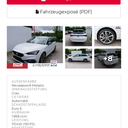
Fahrzeugexposé (PDF)
+8
AUSSENFARBE
Nevadaweiß Metallic
INNENAUSSTATTUNG
Grau
GETRIEBE
Automatik
SCHADSTOFFKLASSE
Euro 6
HUBRAUM
1.968 ccm
LEISTUNG
110 kW (150 PS)
KRAFTSTOFF