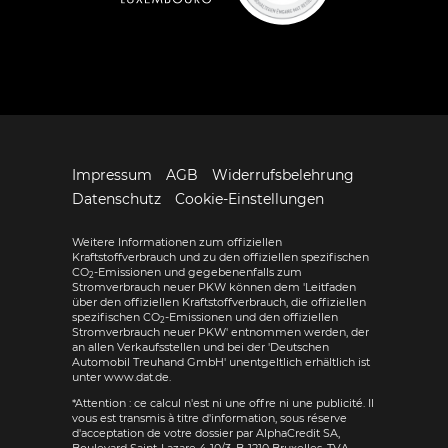
Impressum
AGB
Widerrufsbelehrung
Datenschutz
Cookie-Einstellungen
Weitere Informationen zum offiziellen
Kraftstoffverbrauch und zu den offiziellen spezifischen
CO
-Emissionen und gegebenenfalls zum
2
Stromverbrauch neuer PKW können dem 'Leitfaden
über den offiziellen Kraftstoffverbrauch, die offiziellen
spezifischen CO
-Emissionen und den offiziellen
2
Stromverbrauch neuer PKW' entnommen werden, der
an allen Verkaufsstellen und bei der 'Deutschen
Automobil Treuhand GmbH' unentgeltlich erhältlich ist
unter www.dat.de.
*Attention : ce calcul n'est ni une offre ni une publicité. Il
vous est transmis à titre d'information, sous réserve
d'acceptation de votre dossier par AlphaCredit SA,