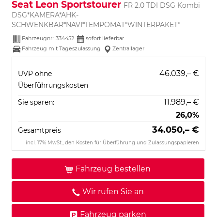
Seat Leon Sportstourer
FR 2.0 TDI DSG Kombi
DSG*KAMERA*AHK-
SCHWENKBAR*NAVI*TEMPOMAT*WINTERPAKET*
Fahrzeugnr.:
334452
sofort lieferbar
Fahrzeug mit Tageszulassung
Zentrallager
46.039,– €
UVP ohne
Überführungskosten
11.989,– €
Sie sparen:
26,0%
34.050,– €
Gesamtpreis
incl. 17% MwSt., den Kosten für Überführung und Zulassungspapieren
Fahrzeug bestellen
Wir rufen Sie an
Fahrzeug parken