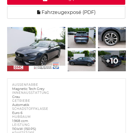
Fahrzeugexposé (PDF)
+10
AUSSENFARBE
Magnetic Tech Grey
INNENAUSSTATTUNG
Grau
GETRIEBE
Automatik
SCHADSTOFFKLASSE
Euro 6
HUBRAUM
1.968 ccm
LEISTUNG
110 kW (150 PS)
KRAFTSTOFF