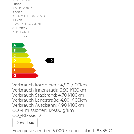
Diesel
KATEGORIE
Kombi
KILOMETERSTAND
10 km
ERSTZULASSUNG
01.11.2025
ZUSTAND
unfallfrei
Verbrauch kombiniert:
4,90 l/100km
Verbrauch Innenstadt:
6,90 l/100km
Verbrauch Stadtrand:
4,70 l/100km
Verbrauch Landstraße:
4,00 l/100km
Verbrauch Autobahn:
4,90 l/100km
CO
-Emissionen:
129,00 g/km
2
CO
-Klasse:
D
2
Download
Energiekosten bei 15.000 km pro Jahr:
1.183,35 €