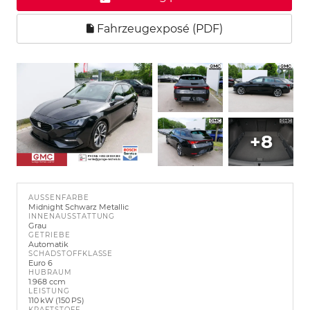
Fahrzeugexposé (PDF)
+8
AUSSENFARBE
Midnight Schwarz Metallic
INNENAUSSTATTUNG
Grau
GETRIEBE
Automatik
SCHADSTOFFKLASSE
Euro 6
HUBRAUM
1.968 ccm
LEISTUNG
110 kW (150 PS)
KRAFTSTOFF