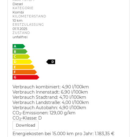
Diesel
KATEGORIE
Kombi
KILOMETERSTAND
10 km
ERSTZULASSUNG
01.11.2025
ZUSTAND
unfallfrei
Verbrauch kombiniert:
4,90 l/100km
Verbrauch Innenstadt:
6,90 l/100km
Verbrauch Stadtrand:
4,70 l/100km
Verbrauch Landstraße:
4,00 l/100km
Verbrauch Autobahn:
4,90 l/100km
CO
-Emissionen:
129,00 g/km
2
CO
-Klasse:
D
2
Download
Energiekosten bei 15.000 km pro Jahr:
1.183,35 €