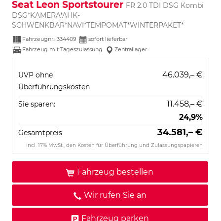
Seat Leon Sportstourer
FR 2.0 TDI DSG Kombi
DSG*KAMERA*AHK-
SCHWENKBAR*NAVI*TEMPOMAT*WINTERPAKET*
Fahrzeugnr.:
334409
sofort lieferbar
Fahrzeug mit Tageszulassung
Zentrallager
46.039,– €
UVP ohne
Überführungskosten
11.458,– €
Sie sparen:
24,9%
34.581,– €
Gesamtpreis
incl. 17% MwSt., den Kosten für Überführung und Zulassungspapieren
Fahrzeug bestellen
Wir rufen Sie an
Fahrzeug parken