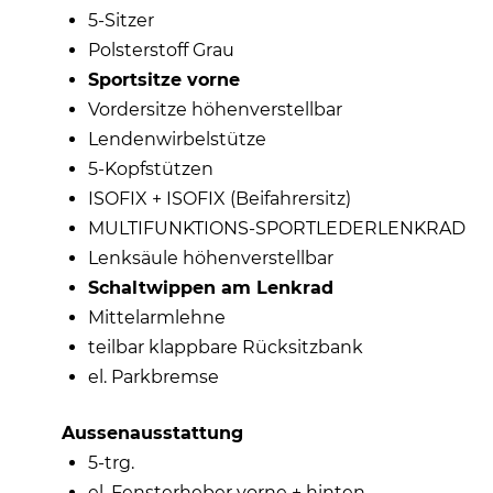
5-Sitzer
Polsterstoff Grau
Sportsitze vorne
Vordersitze höhenverstellbar
Lendenwirbelstütze
5-Kopfstützen
ISOFIX + ISOFIX (Beifahrersitz)
MULTIFUNKTIONS-SPORTLEDERLENKRAD
Lenksäule höhenverstellbar
Schaltwippen am Lenkrad
Mittelarmlehne
teilbar klappbare Rücksitzbank
el. Parkbremse
Aussenausstattung
5-trg.
el. Fensterheber vorne + hinten