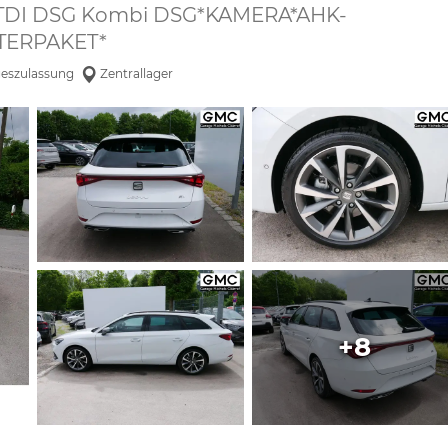
 TDI DSG Kombi DSG*KAMERA*AHK-
ERPAKET*
geszulassung
Zentrallager
+8