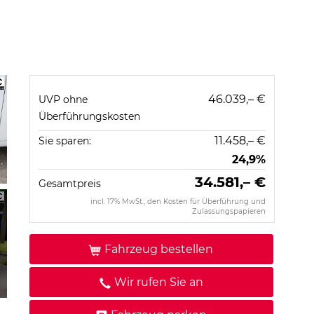
46.039,– €
UVP ohne
Überführungskosten
11.458,– €
Sie sparen:
24,9%
34.581,– €
Gesamtpreis
incl. 17% MwSt., den Kosten für Überführung und
Zulassungspapieren
Fahrzeug bestellen
Wir rufen Sie an