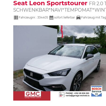
Seat Leon Sportstourer
FR 2.0
SCHWENKBAR*NAVI*TEMPOMAT*WINT
Fahrzeugnr.:
334405
sofort lieferbar
Fahrzeug mit Ta