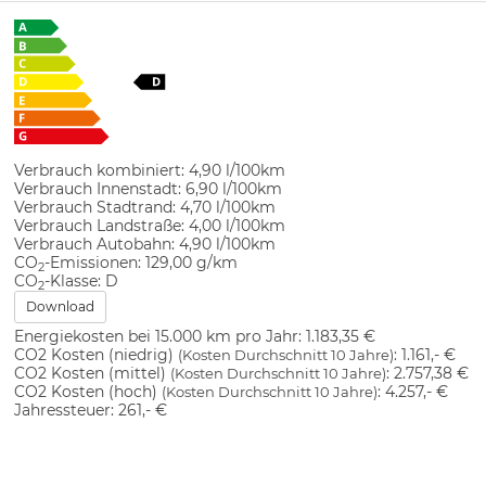
Verbrauch kombiniert:
4,90 l/100km
Verbrauch Innenstadt:
6,90 l/100km
Verbrauch Stadtrand:
4,70 l/100km
Verbrauch Landstraße:
4,00 l/100km
Verbrauch Autobahn:
4,90 l/100km
CO
-Emissionen:
129,00 g/km
2
CO
-Klasse:
D
2
Download
Energiekosten bei 15.000 km pro Jahr:
1.183,35 €
CO2 Kosten (niedrig)
:
1.161,- €
(Kosten Durchschnitt 10 Jahre)
CO2 Kosten (mittel)
:
2.757,38 €
(Kosten Durchschnitt 10 Jahre)
CO2 Kosten (hoch)
:
4.257,- €
(Kosten Durchschnitt 10 Jahre)
Jahressteuer:
261,- €