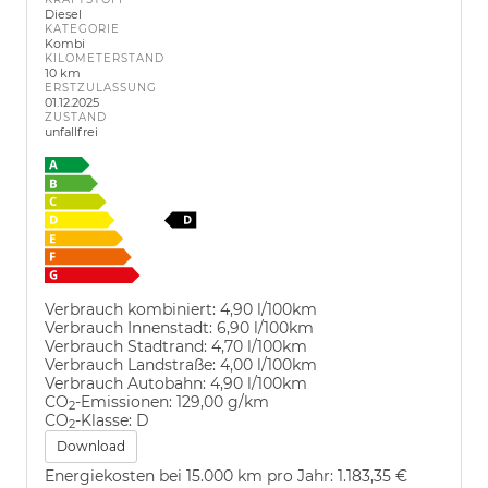
Diesel
KATEGORIE
Kombi
KILOMETERSTAND
10 km
ERSTZULASSUNG
01.12.2025
ZUSTAND
unfallfrei
Verbrauch kombiniert:
4,90 l/100km
Verbrauch Innenstadt:
6,90 l/100km
Verbrauch Stadtrand:
4,70 l/100km
Verbrauch Landstraße:
4,00 l/100km
Verbrauch Autobahn:
4,90 l/100km
CO
-Emissionen:
129,00 g/km
2
CO
-Klasse:
D
2
Download
Energiekosten bei 15.000 km pro Jahr:
1.183,35 €