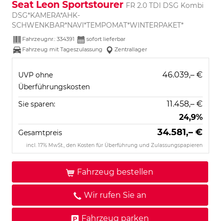
Seat Leon Sportstourer
FR 2.0 TDI DSG Kombi
DSG*KAMERA*AHK-
SCHWENKBAR*NAVI*TEMPOMAT*WINTERPAKET*
Fahrzeugnr.:
334391
sofort lieferbar
Fahrzeug mit Tageszulassung
Zentrallager
46.039,– €
UVP ohne
Überführungskosten
11.458,– €
Sie sparen:
24,9%
34.581,– €
Gesamtpreis
incl. 17% MwSt., den Kosten für Überführung und Zulassungspapieren
Fahrzeug bestellen
Wir rufen Sie an
Fahrzeug parken