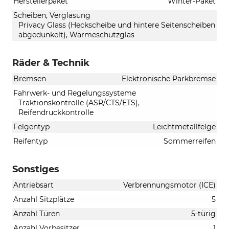
Herstellerpaket
Winter-Paket
Scheiben, Verglasung
Privacy Glass (Heckscheibe und hintere Seitenscheiben
abgedunkelt), Wärmeschutzglas
Räder & Technik
Bremsen
Elektronische Parkbremse
Fahrwerk- und Regelungssysteme
Traktionskontrolle (ASR/CTS/ETS),
Reifendruckkontrolle
Felgentyp
Leichtmetallfelge
Reifentyp
Sommerreifen
Sonstiges
Antriebsart
Verbrennungsmotor (ICE)
Anzahl Sitzplätze
5
Anzahl Türen
5-türig
Anzahl Vorbesitzer
1