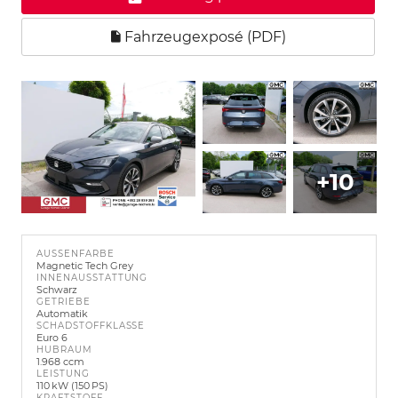
Fahrzeugexposé (PDF)
+10
AUSSENFARBE
Magnetic Tech Grey
INNENAUSSTATTUNG
Schwarz
GETRIEBE
Automatik
SCHADSTOFFKLASSE
Euro 6
HUBRAUM
1.968 ccm
LEISTUNG
110 kW (150 PS)
KRAFTSTOFF