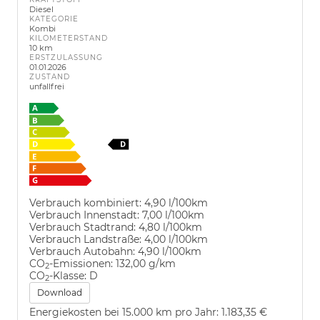
Diesel
KATEGORIE
Kombi
KILOMETERSTAND
10 km
ERSTZULASSUNG
01.01.2026
ZUSTAND
unfallfrei
Verbrauch kombiniert:
4,90 l/100km
Verbrauch Innenstadt:
7,00 l/100km
Verbrauch Stadtrand:
4,80 l/100km
Verbrauch Landstraße:
4,00 l/100km
Verbrauch Autobahn:
4,90 l/100km
CO
-Emissionen:
132,00 g/km
2
CO
-Klasse:
D
2
Download
Energiekosten bei 15.000 km pro Jahr:
1.183,35 €