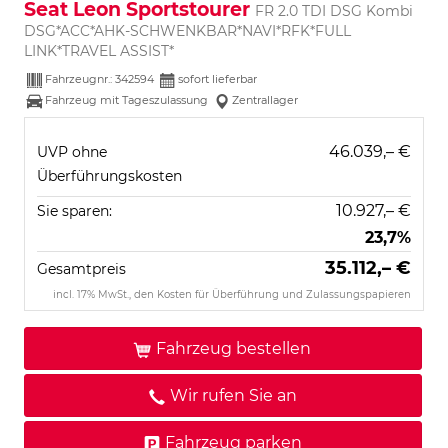
Seat Leon Sportstourer
FR 2.0 TDI DSG Kombi
DSG*ACC*AHK-SCHWENKBAR*NAVI*RFK*FULL
LINK*TRAVEL ASSIST*
Fahrzeugnr.:
342594
sofort lieferbar
Fahrzeug mit Tageszulassung
Zentrallager
46.039,– €
UVP ohne
Überführungskosten
10.927,– €
Sie sparen:
23,7%
35.112,– €
Gesamtpreis
incl. 17% MwSt., den Kosten für Überführung und Zulassungspapieren
Fahrzeug bestellen
Wir rufen Sie an
Fahrzeug parken