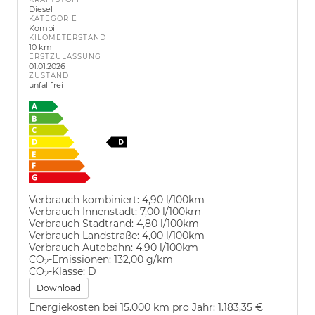
Diesel
KATEGORIE
Kombi
KILOMETERSTAND
10 km
ERSTZULASSUNG
01.01.2026
ZUSTAND
unfallfrei
Verbrauch kombiniert:
4,90 l/100km
Verbrauch Innenstadt:
7,00 l/100km
Verbrauch Stadtrand:
4,80 l/100km
Verbrauch Landstraße:
4,00 l/100km
Verbrauch Autobahn:
4,90 l/100km
CO
-Emissionen:
132,00 g/km
2
CO
-Klasse:
D
2
Download
Energiekosten bei 15.000 km pro Jahr:
1.183,35 €