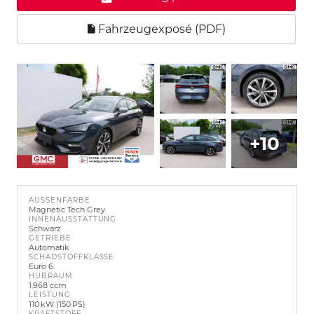
Fahrzeugexposé (PDF)
+10
AUSSENFARBE
Magnetic Tech Grey
INNENAUSSTATTUNG
Schwarz
GETRIEBE
Automatik
SCHADSTOFFKLASSE
Euro 6
HUBRAUM
1.968 ccm
LEISTUNG
110 kW (150 PS)
KRAFTSTOFF