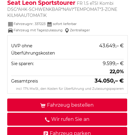
Seat Leon Sportstourer
FR 1.5 eTSI Kombi
DSG*AHK-SCHWENKBAR*NAVI*TEMPOMAT*3-ZONE
KILMAAUTOMATIK
Fahrzeugnr.:
337223
sofort lieferbar
Fahrzeug mit Tageszulassung
Zentrallager
43.649,– €
UVP ohne
Überführungskosten
9.599,– €
Sie sparen:
22,0%
34.050,– €
Gesamtpreis
incl. 17% MwSt., den Kosten für Überführung und Zulassungspapieren
Fahrzeug bestellen
Wir rufen Sie an
Fahrzeug parken