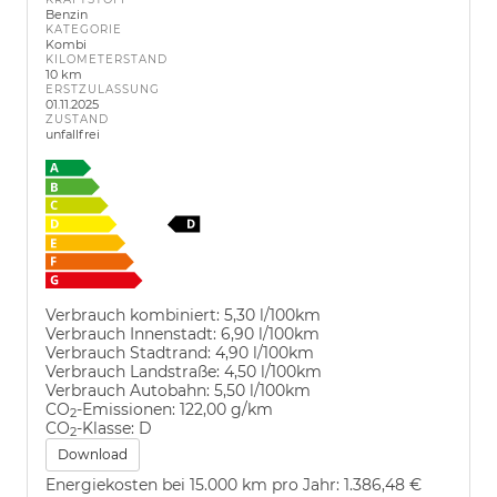
Benzin
KATEGORIE
Kombi
KILOMETERSTAND
10 km
ERSTZULASSUNG
01.11.2025
ZUSTAND
unfallfrei
Verbrauch kombiniert:
5,30 l/100km
Verbrauch Innenstadt:
6,90 l/100km
Verbrauch Stadtrand:
4,90 l/100km
Verbrauch Landstraße:
4,50 l/100km
Verbrauch Autobahn:
5,50 l/100km
CO
-Emissionen:
122,00 g/km
2
CO
-Klasse:
D
2
Download
Energiekosten bei 15.000 km pro Jahr:
1.386,48 €