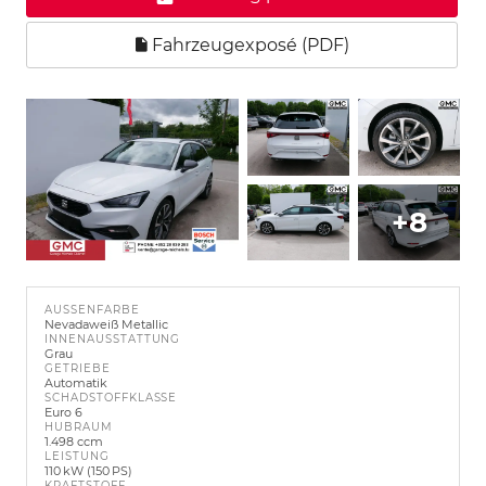
Fahrzeugexposé (PDF)
+8
AUSSENFARBE
Nevadaweiß Metallic
INNENAUSSTATTUNG
Grau
GETRIEBE
Automatik
SCHADSTOFFKLASSE
Euro 6
HUBRAUM
1.498 ccm
LEISTUNG
110 kW (150 PS)
KRAFTSTOFF