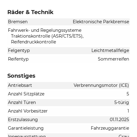
Räder & Technik
Bremsen
Elektronische Parkbremse
Fahrwerk- und Regelungssysteme
Traktionskontrolle (ASR/CTS/ETS),
Reifendruckkontrolle
Felgentyp
Leichtmetallfelge
Reifentyp
Sommerreifen
Sonstiges
Antriebsart
Verbrennungsmotor (ICE)
Anzahl Sitzplätze
5
Anzahl Türen
5-türig
Anzahl Vorbesitzer
1
Erstzulassung
01.11.2025
Garantieleistung
Fahrzeuggarantie
Innenausstattung
Grau