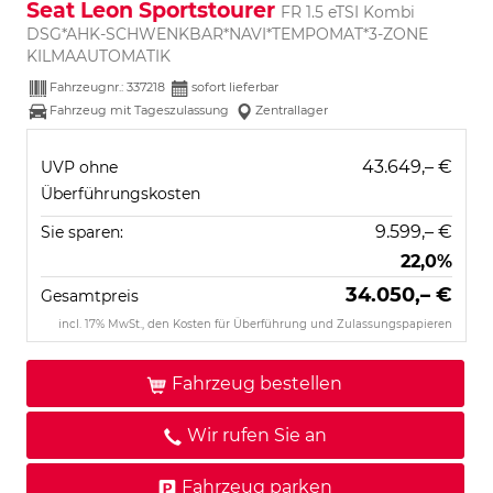
Seat Leon Sportstourer
FR 1.5 eTSI Kombi
DSG*AHK-SCHWENKBAR*NAVI*TEMPOMAT*3-ZONE
KILMAAUTOMATIK
Fahrzeugnr.:
337218
sofort lieferbar
Fahrzeug mit Tageszulassung
Zentrallager
43.649,– €
UVP ohne
Überführungskosten
9.599,– €
Sie sparen:
22,0%
34.050,– €
Gesamtpreis
incl. 17% MwSt., den Kosten für Überführung und Zulassungspapieren
Fahrzeug bestellen
Wir rufen Sie an
Fahrzeug parken