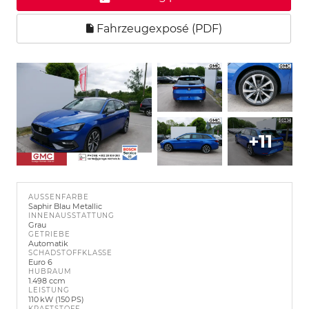
Fahrzeugexposé (PDF)
+11
AUSSENFARBE
Saphir Blau Metallic
INNENAUSSTATTUNG
Grau
GETRIEBE
Automatik
SCHADSTOFFKLASSE
Euro 6
HUBRAUM
1.498 ccm
LEISTUNG
110 kW (150 PS)
KRAFTSTOFF