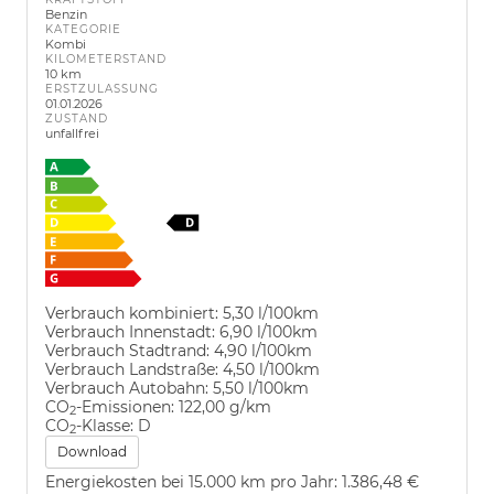
Benzin
KATEGORIE
Kombi
KILOMETERSTAND
10 km
ERSTZULASSUNG
01.01.2026
ZUSTAND
unfallfrei
Verbrauch kombiniert:
5,30 l/100km
Verbrauch Innenstadt:
6,90 l/100km
Verbrauch Stadtrand:
4,90 l/100km
Verbrauch Landstraße:
4,50 l/100km
Verbrauch Autobahn:
5,50 l/100km
CO
-Emissionen:
122,00 g/km
2
CO
-Klasse:
D
2
Download
Energiekosten bei 15.000 km pro Jahr:
1.386,48 €