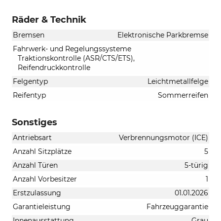
Räder & Technik
Bremsen
Elektronische Parkbremse
Fahrwerk- und Regelungssysteme
Traktionskontrolle (ASR/CTS/ETS),
Reifendruckkontrolle
Felgentyp
Leichtmetallfelge
Reifentyp
Sommerreifen
Sonstiges
Antriebsart
Verbrennungsmotor (ICE)
Anzahl Sitzplätze
5
Anzahl Türen
5-türig
Anzahl Vorbesitzer
1
Erstzulassung
01.01.2026
Garantieleistung
Fahrzeuggarantie
Innenausstattung
Grau