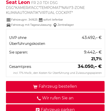
Seat Leon
FR 2.0 TDI DSG
DSG*KAMERA*ACC*TEMPOMAT*NAVI*3-ZONE
KLIMAAUTOMATIK*VIRTUAL COCKPIT*
Fahrzeugnr.:
341625
sofort lieferbar
Fahrzeug mit Tageszulassung
Zentrallager
43.492,– €
UVP ohne
Überführungskosten
9.442,– €
Sie sparen:
21,7%
34.050,– €
Gesamtpreis
incl. 17% MwSt., den Kosten für Überführung und Zulassungspapieren
Fahrzeug bestellen
Wir rufen Sie an
Fahrzeug parken