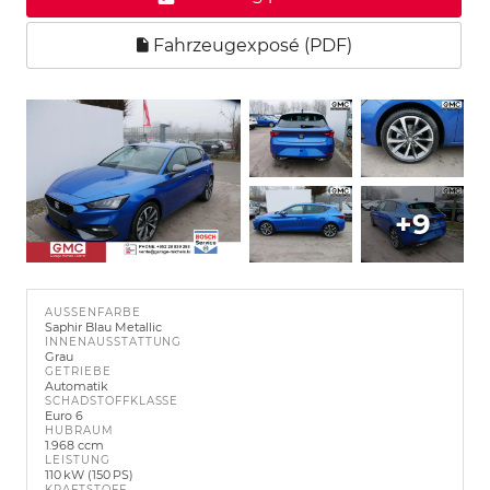
Fahrzeugexposé (PDF)
+9
AUSSENFARBE
Saphir Blau Metallic
INNENAUSSTATTUNG
Grau
GETRIEBE
Automatik
SCHADSTOFFKLASSE
Euro 6
HUBRAUM
1.968 ccm
LEISTUNG
110 kW (150 PS)
KRAFTSTOFF