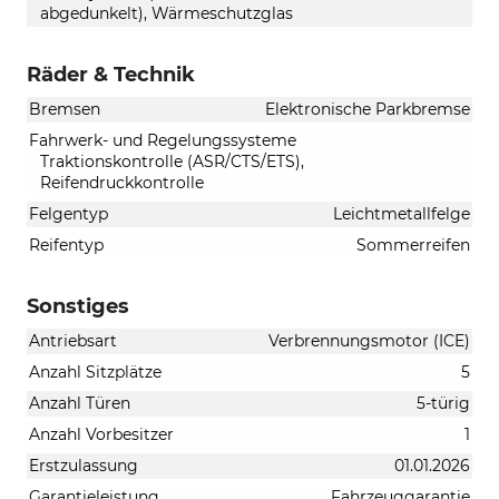
abgedunkelt), Wärmeschutzglas
Räder & Technik
Bremsen
Elektronische Parkbremse
Fahrwerk- und Regelungssysteme
Traktionskontrolle (ASR/CTS/ETS),
Reifendruckkontrolle
Felgentyp
Leichtmetallfelge
Reifentyp
Sommerreifen
Sonstiges
Antriebsart
Verbrennungsmotor (ICE)
Anzahl Sitzplätze
5
Anzahl Türen
5-türig
Anzahl Vorbesitzer
1
Erstzulassung
01.01.2026
Garantieleistung
Fahrzeuggarantie