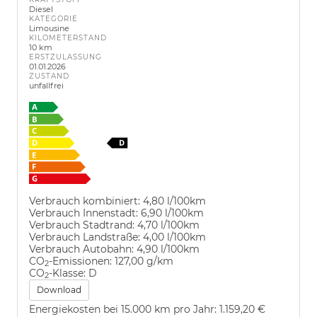
Diesel
KATEGORIE
Limousine
KILOMETERSTAND
10 km
ERSTZULASSUNG
01.01.2026
ZUSTAND
unfallfrei
Verbrauch kombiniert:
4,80 l/100km
Verbrauch Innenstadt:
6,90 l/100km
Verbrauch Stadtrand:
4,70 l/100km
Verbrauch Landstraße:
4,00 l/100km
Verbrauch Autobahn:
4,90 l/100km
CO
-Emissionen:
127,00 g/km
2
CO
-Klasse:
D
2
Download
Energiekosten bei 15.000 km pro Jahr:
1.159,20 €