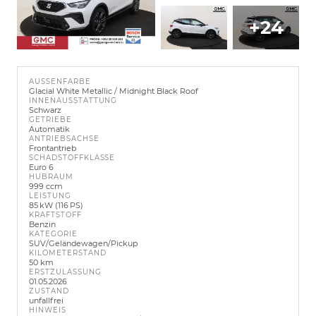
+24
AUSSENFARBE
Glacial White Metallic / Midnight Black Roof
INNENAUSSTATTUNG
Schwarz
GETRIEBE
Automatik
ANTRIEBSACHSE
Frontantrieb
SCHADSTOFFKLASSE
Euro 6
HUBRAUM
999 ccm
LEISTUNG
85 kW (116 PS)
KRAFTSTOFF
Benzin
KATEGORIE
SUV/Geländewagen/Pickup
KILOMETERSTAND
50 km
ERSTZULASSUNG
01.05.2026
ZUSTAND
unfallfrei
HINWEIS