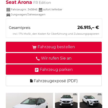
Seat Arona
FR Edition
Fahrzeugnr.:
345846
sofort lieferbar
Jungwagen/Jahreswagen
26.915,– €
Gesamtpreis
incl. 17% MwSt., den Kosten für Überführung und Zulassungspapieren
Fahrzeug bestellen
Wir rufen Sie an
Fahrzeug parken
Fahrzeugexposé (PDF)