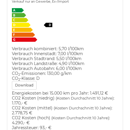
Verkauf nur an Gewerbe, Ex-/Import
Verbrauch kombiniert:
5,70 l/100km
Verbrauch Innenstadt:
7,00 l/100km
Verbrauch Stadtrand:
5,50 l/100km
Verbrauch Landstraße:
4,90 l/100km
Verbrauch Autobahn:
6,00 l/100km
CO
-Emissionen:
130,00 g/km
2
CO
-Klasse:
D
2
Download
Energiekosten bei 15.000 km pro Jahr:
1.491,12 €
CO2 Kosten (niedrig)
:
(Kosten Durchschnitt 10 Jahre)
1.170,- €
CO2 Kosten (mittel)
:
(Kosten Durchschnitt 10 Jahre)
2.778,75 €
CO2 Kosten (hoch)
:
(Kosten Durchschnitt 10 Jahre)
4.290,- €
Jahressteuer:
93,- €