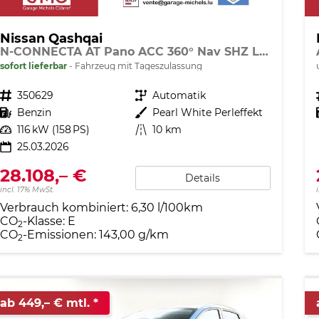
Nissan Qashqai
N-CONNECTA AT Pano ACC 360° Nav SHZ LED
sofort lieferbar
Fahrzeug mit Tageszulassung
Fahrzeugnr.
350629
Getriebe
Automatik
Kraftstoff
Benzin
Außenfarbe
Pearl White Perleffekt
Leistung
116 kW (158 PS)
Kilometerstand
10 km
25.03.2026
28.108,– €
Details
incl. 17% MwSt.
Verbrauch kombiniert:
6,30 l/100km
CO
-Klasse:
E
2
CO
-Emissionen:
143,00 g/km
2
ab 449,– € mtl.