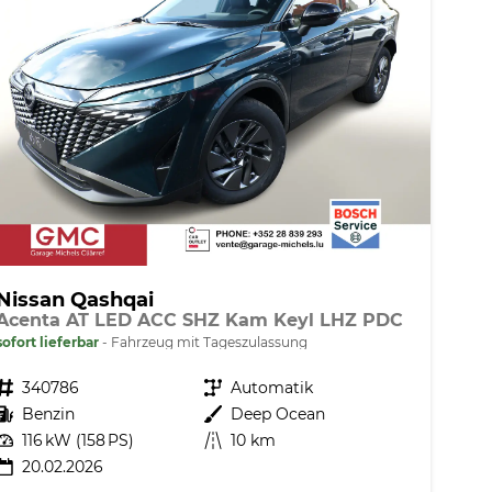
Nissan Qashqai
Acenta AT LED ACC SHZ Kam Keyl LHZ PDC
sofort lieferbar
Fahrzeug mit Tageszulassung
Fahrzeugnr.
340786
Getriebe
Automatik
Kraftstoff
Benzin
Außenfarbe
Deep Ocean
Leistung
116 kW (158 PS)
Kilometerstand
10 km
20.02.2026