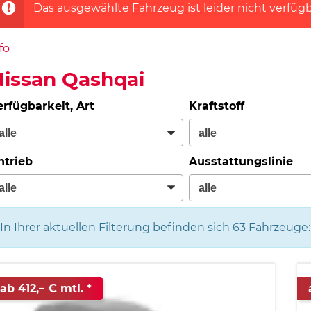
Das ausgewählte Fahrzeug ist leider nicht verfügb
fo
issan Qashqai
erfügbarkeit, Art
Kraftstoff
ntrieb
Ausstattungslinie
In Ihrer aktuellen Filterung befinden sich
63
Fahrzeuge:
ab 412,– € mtl.