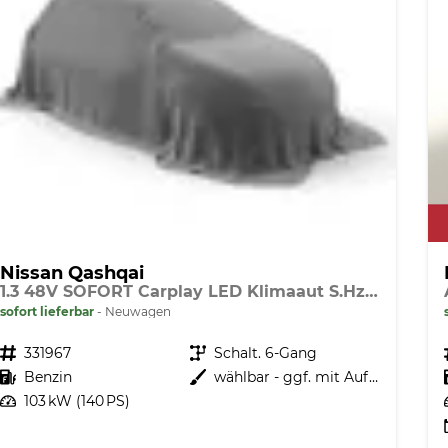
Nissan Qashqai
1.3 48V SOFORT Carplay LED Klimaaut S.Hzg. MJ25
sofort lieferbar
Neuwagen
Fahrzeugnr.
331967
Getriebe
Schalt. 6-Gang
Kraftstoff
Benzin
Außenfarbe
wählbar - ggf. mit Aufpreis
Leistung
103 kW (140 PS)