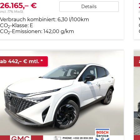
26.165,– €
Details
incl. 17% MwSt.
Verbrauch kombiniert:
6,30 l/100km
CO
-Klasse:
E
2
CO
-Emissionen:
142,00 g/km
2
ab 442,– € mtl.