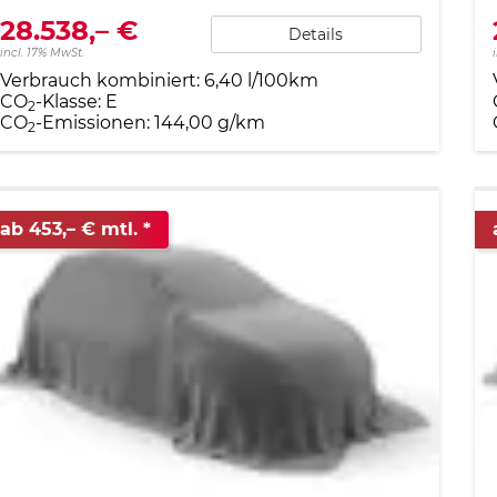
28.538,– €
Details
incl. 17% MwSt.
Verbrauch kombiniert:
6,40 l/100km
CO
-Klasse:
E
2
CO
-Emissionen:
144,00 g/km
2
ab 453,– € mtl.