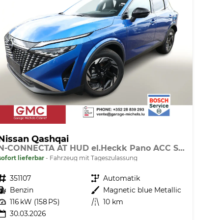
Nissan Qashqai
N-CONNECTA AT HUD el.Heckk Pano ACC SHZ
sofort lieferbar
Fahrzeug mit Tageszulassung
Fahrzeugnr.
351107
Getriebe
Automatik
Kraftstoff
Benzin
Außenfarbe
Magnetic blue Metallic
Leistung
116 kW (158 PS)
Kilometerstand
10 km
30.03.2026