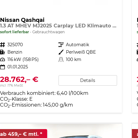
Nissan Qashqai
1.3 AT MHEV MJ2025 Carplay LED Klimauto shzg s.key R.Cam alu17
sofort lieferbar
Gebrauchtwagen
Fahrzeugnr.
325070
Getriebe
Automatik
Kraftstoff
Benzin
Außenfarbe
Perlweiß QBE
Leistung
116 kW (158 PS)
Kilometerstand
100 km
01.01.2025
28.762,– €
Details
incl. 17% MwSt.
Verbrauch kombiniert:
6,40 l/100km
CO
-Klasse:
E
2
CO
-Emissionen:
145,00 g/km
2
ab 459,– € mtl.