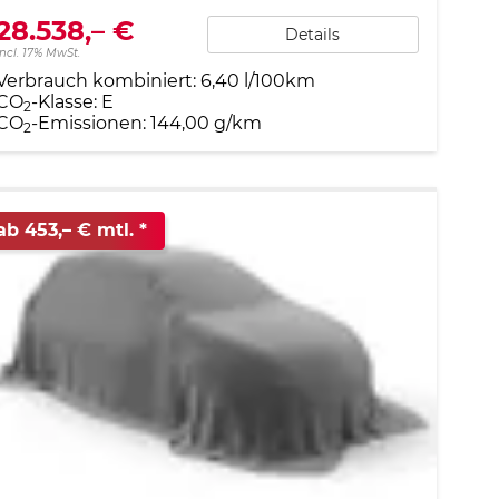
28.538,– €
Details
incl. 17% MwSt.
Verbrauch kombiniert:
6,40 l/100km
CO
-Klasse:
E
2
CO
-Emissionen:
144,00 g/km
2
ab 453,– € mtl.