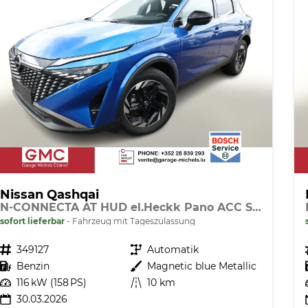
Nissan Qashqai
N-CONNECTA AT HUD el.Heckk Pano ACC SHZ
sofort lieferbar
Fahrzeug mit Tageszulassung
Fahrzeugnr.
349127
Getriebe
Automatik
Kraftstoff
Benzin
Außenfarbe
Magnetic blue Metallic
Leistung
116 kW (158 PS)
Kilometerstand
10 km
30.03.2026