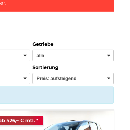
ar.
Getriebe
Sortierung
ab 426,– € mtl.