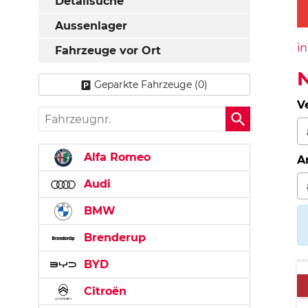
Detailsuche
Aussenlager
in
Fahrzeuge vor Ort
N
Geparkte Fahrzeuge (
0
)
V
Fahrzeugnr.
Alfa Romeo
A
Audi
BMW
Brenderup
BYD
Citroën