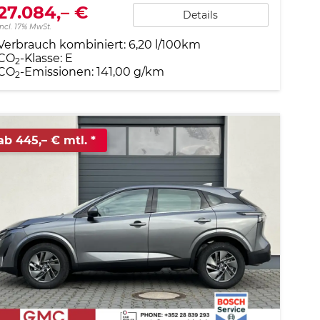
27.084,– €
Details
incl. 17% MwSt.
Verbrauch kombiniert:
6,20 l/100km
CO
-Klasse:
E
2
CO
-Emissionen:
141,00 g/km
2
ab 445,– € mtl.