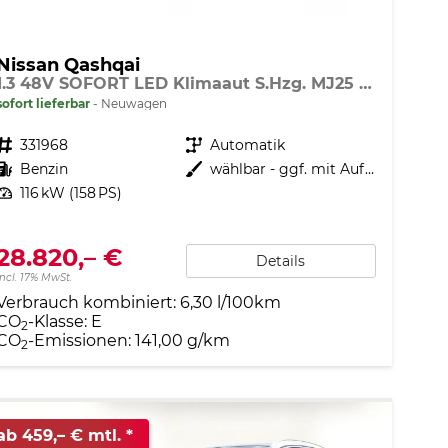
Nissan Qashqai
1.3 48V SOFORT LED Klimaaut S.Hzg. MJ25 AT
sofort lieferbar
Neuwagen
Fahrzeugnr.
331968
Getriebe
Automatik
Kraftstoff
Benzin
Außenfarbe
wählbar - ggf. mit Aufpreis
Leistung
116 kW (158 PS)
28.820,– €
Details
incl. 17% MwSt.
Verbrauch kombiniert:
6,30 l/100km
CO
-Klasse:
E
2
CO
-Emissionen:
141,00 g/km
2
ab 459,– € mtl.