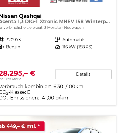
Nissan Qashqai
Acenta 1,3 DIG-T Xtronic MHEV 158 Winterpaket
unverbindliche Lieferzeit:
3 Monate
Neuwagen
Fahrzeugnr.
320973
Getriebe
Automatik
Kraftstoff
Benzin
Leistung
116 kW (158 PS)
28.295,– €
Details
incl. 17% MwSt.
Verbrauch kombiniert:
6,30 l/100km
CO
-Klasse:
E
2
CO
-Emissionen:
141,00 g/km
2
ab 449,– € mtl.