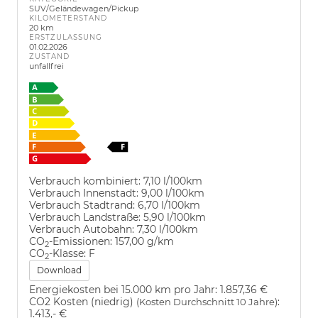
SUV/Geländewagen/Pickup
KILOMETERSTAND
20 km
ERSTZULASSUNG
01.02.2026
ZUSTAND
unfallfrei
Verbrauch kombiniert:
7,10 l/100km
Verbrauch Innenstadt:
9,00 l/100km
Verbrauch Stadtrand:
6,70 l/100km
Verbrauch Landstraße:
5,90 l/100km
Verbrauch Autobahn:
7,30 l/100km
CO
-Emissionen:
157,00 g/km
2
CO
-Klasse:
F
2
Download
Energiekosten bei 15.000 km pro Jahr:
1.857,36 €
CO2 Kosten (niedrig)
:
(Kosten Durchschnitt 10 Jahre)
1.413,- €