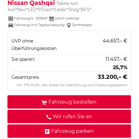
Nissan Qashqai
Tekna 4x4
4x4*Navi*LED*PDach*Leder*Shzg*BFS*
Fahrzeugnr.:
339847
sofort lieferbar
Fahrzeug mit Tageszulassung
Zentrallager
44.657,– €
UVP ohne
Überführungskosten
11.457,– €
Sie sparen:
25,7%
33.200,– €
Gesamtpreis
incl. 17% MwSt., den Kosten für Überführung und Zulassungspapieren
Fahrzeug bestellen
Wir rufen Sie an
Fahrzeug parken