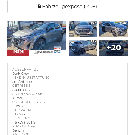
Fahrzeugexposé (PDF)
+20
AUSSENFARBE
Dark Grey
INNENAUSSTATTUNG
auf Anfrage
GETRIEBE
Automatik
ANTRIEBSACHSE
Allrad
SCHADSTOFFKLASSE
Euro 6
HUBRAUM
1.332 ccm
LEISTUNG
116 kW (158 PS)
KRAFTSTOFF
Benzin
KATEGORIE