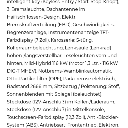
intelligent key (Keyless-Entry / Start-Stop-Knopf),
3. Bremsleuchte, Dachantenne im
Haifischflossen-Design, Elektr.
Bremskraftverteilung (EBD), Geschwindigkeits-
Begrenzeranlage, Instrumentenanzeige TFT-
Farbdisplay (7 Zoll), Karosserie: 5-türig,
Kofferraumbeleuchtung, Lenksäule (Lenkrad)
höhen-/längsverstellbar, Leseleuchten vorn und
hinten, Mild-Hybrid 116 kW (Motor 1,3 Ltr. - 116 kW
DIG-T MHEV), Notbrems-Warnblinkautomatik,
Otto-Partikelfilter (OPF), Parkbremse elektrisch,
Radstand 2666 mm, Sitzbezug / Polsterung: Stoff,
Sonnenblenden mit Spiegel (beleuchtet),
Steckdose (12V-Anschluß) im Koffer-/Laderaum,
Steckdose (12V-Anschluß) in Mittelkonsole,
Touchscreen-Farbdisplay (12,3 Zoll), Anti-Blockier-
System (ABS), Antriebsart: Frontantrieb, Elektron.