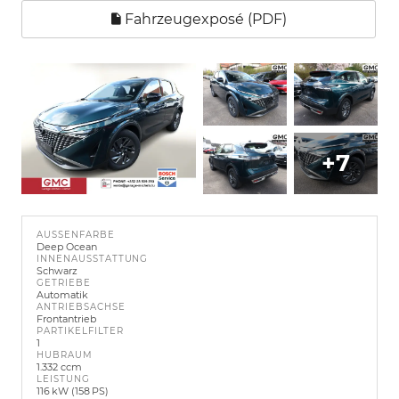
Fahrzeugexposé (PDF)
+7
AUSSENFARBE
Deep Ocean
INNENAUSSTATTUNG
Schwarz
GETRIEBE
Automatik
ANTRIEBSACHSE
Frontantrieb
PARTIKELFILTER
1
HUBRAUM
1.332 ccm
LEISTUNG
116 kW (158 PS)