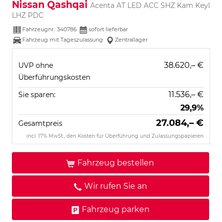
Nissan Qashqai
Acenta AT LED ACC SHZ Kam Keyl
LHZ PDC
Fahrzeugnr.:
340786
sofort lieferbar
Fahrzeug mit Tageszulassung
Zentrallager
38.620,– €
UVP ohne
Überführungskosten
11.536,– €
Sie sparen:
29,9%
27.084,– €
Gesamtpreis
incl. 17% MwSt., den Kosten für Überführung und Zulassungspapieren
Fahrzeug bestellen
Wir rufen Sie an
Fahrzeug parken