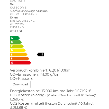
KRAFTSTOFF
Benzin
KATEGORIE
SUV/Geländewagen/Pickup
KILOMETERSTAND
10 km
ERSTZULASSUNG
20.02.2026
ZUSTAND
unfallfrei
Verbrauch kombiniert:
6,20 l/100km
CO
-Emissionen:
141,00 g/km
2
CO
-Klasse:
E
2
Download
Energiekosten bei 15.000 km pro Jahr:
1.621,92 €
CO2 Kosten (niedrig)
:
(Kosten Durchschnitt 10 Jahre)
1.269,- €
CO2 Kosten (mittel)
:
(Kosten Durchschnitt 10 Jahre)
3.013,88 €