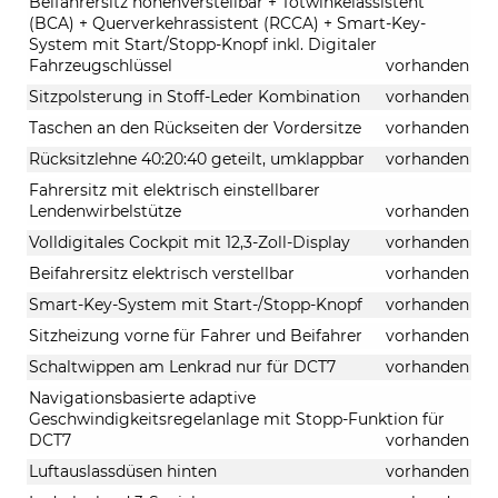
Beifahrersitz höhenverstellbar + Totwinkelassistent
(BCA) + Querverkehrassistent (RCCA) + Smart-Key-
System mit Start/Stopp-Knopf inkl. Digitaler
Fahrzeugschlüssel
vorhanden
Sitzpolsterung in Stoff-Leder Kombination
vorhanden
Taschen an den Rückseiten der Vordersitze
vorhanden
Rücksitzlehne 40:20:40 geteilt, umklappbar
vorhanden
Fahrersitz mit elektrisch einstellbarer
Lendenwirbelstütze
vorhanden
Volldigitales Cockpit mit 12,3-Zoll-Display
vorhanden
Beifahrersitz elektrisch verstellbar
vorhanden
Smart-Key-System mit Start-/Stopp-Knopf
vorhanden
Sitzheizung vorne für Fahrer und Beifahrer
vorhanden
Schaltwippen am Lenkrad nur für DCT7
vorhanden
Navigationsbasierte adaptive
Geschwindigkeitsregelanlage mit Stopp-Funktion für
DCT7
vorhanden
Luftauslassdüsen hinten
vorhanden