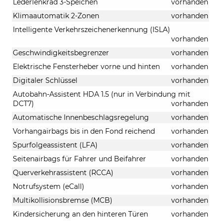
Lederlenkrad 3-Speichen
vorhanden
Klimaautomatik 2-Zonen
vorhanden
Intelligente Verkehrszeichenerkennung (ISLA)
vorhanden
Geschwindigkeitsbegrenzer
vorhanden
Elektrische Fensterheber vorne und hinten
vorhanden
Digitaler Schlüssel
vorhanden
Autobahn-Assistent HDA 1.5 (nur in Verbindung mit
DCT7)
vorhanden
Automatische Innenbeschlagsregelung
vorhanden
Vorhangairbags bis in den Fond reichend
vorhanden
Spurfolgeassistent (LFA)
vorhanden
Seitenairbags für Fahrer und Beifahrer
vorhanden
Querverkehrassistent (RCCA)
vorhanden
Notrufsystem (eCall)
vorhanden
Multikollisionsbremse (MCB)
vorhanden
Kindersicherung an den hinteren Türen
vorhanden