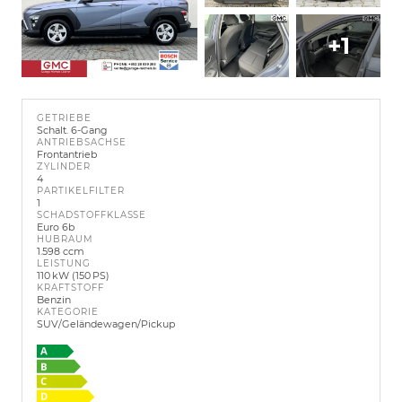
+1
GETRIEBE
Schalt. 6-Gang
ANTRIEBSACHSE
Frontantrieb
ZYLINDER
4
PARTIKELFILTER
1
SCHADSTOFFKLASSE
Euro 6b
HUBRAUM
1.598 ccm
LEISTUNG
110 kW (150 PS)
KRAFTSTOFF
Benzin
KATEGORIE
SUV/Geländewagen/Pickup