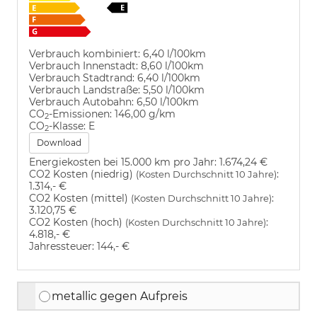
Verbrauch kombiniert:
6,40 l/100km
Verbrauch Innenstadt:
8,60 l/100km
Verbrauch Stadtrand:
6,40 l/100km
Verbrauch Landstraße:
5,50 l/100km
Verbrauch Autobahn:
6,50 l/100km
CO
-Emissionen:
146,00 g/km
2
CO
-Klasse:
E
2
Download
Energiekosten bei 15.000 km pro Jahr:
1.674,24 €
CO2 Kosten (niedrig)
:
(Kosten Durchschnitt 10 Jahre)
1.314,- €
CO2 Kosten (mittel)
:
(Kosten Durchschnitt 10 Jahre)
3.120,75 €
CO2 Kosten (hoch)
:
(Kosten Durchschnitt 10 Jahre)
4.818,- €
Jahressteuer:
144,- €
metallic gegen Aufpreis