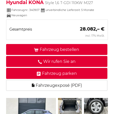
Hyundai KONA
Style 1,6 T-GDI 110KW MJ27
Fahrzeugnr.:
340907
unverbindliche Lieferzeit:
5 Monate
Neuwagen
28.082,– €
Gesamtpreis
incl. 17% MwSt.
Fahrzeug bestellen
Wir rufen Sie an
Fahrzeug parken
Fahrzeugexposé (PDF)