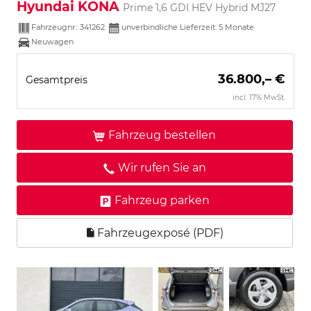
Hyundai KONA
Prime 1,6 GDI HEV Hybrid MJ27
Fahrzeugnr.:
341262
unverbindliche Lieferzeit:
5 Monate
Neuwagen
36.800,– €
Gesamtpreis
incl. 17% MwSt.
Fahrzeug bestellen
Wir rufen Sie an
Fahrzeug parken
Fahrzeugexposé (PDF)