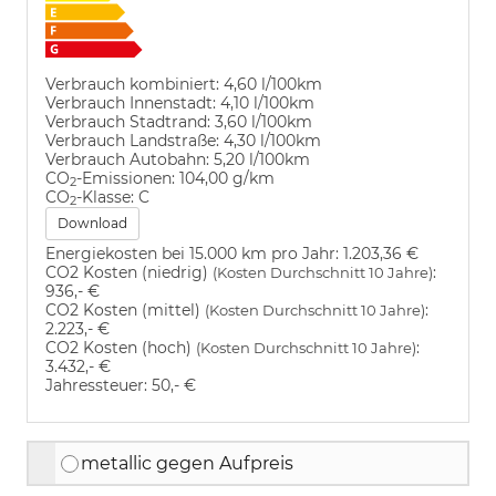
Verbrauch kombiniert:
4,60 l/100km
Verbrauch Innenstadt:
4,10 l/100km
Verbrauch Stadtrand:
3,60 l/100km
Verbrauch Landstraße:
4,30 l/100km
Verbrauch Autobahn:
5,20 l/100km
CO
-Emissionen:
104,00 g/km
2
CO
-Klasse:
C
2
Download
Energiekosten bei 15.000 km pro Jahr:
1.203,36 €
CO2 Kosten (niedrig)
:
(Kosten Durchschnitt 10 Jahre)
936,- €
CO2 Kosten (mittel)
:
(Kosten Durchschnitt 10 Jahre)
2.223,- €
CO2 Kosten (hoch)
:
(Kosten Durchschnitt 10 Jahre)
3.432,- €
Jahressteuer:
50,- €
metallic gegen Aufpreis