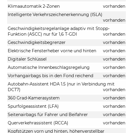
Klimaautomatik 2-Zonen
vorhanden
Intelligente Verkehrszeichenerkennung (ISLA)
vorhanden
Geschwindigkeitsregelanlage adaptiv mit Stopp-
Funktion (ASCC) nur für 1,6 T-GDI
vorhanden
Geschwindigkeitsbegrenzer
vorhanden
Elektrische Fensterheber vorne und hinten
vorhanden
Digitaler Schlüssel
vorhanden
Automatische Innenbeschlagsregelung
vorhanden
Vorhangairbags bis in den Fond reichend
vorhanden
Autobahn-Assistent HDA 1.5 (nur in Verbindung mit
DCT7)
vorhanden
360 Grad-Kamerasystem
vorhanden
Spurfolgeassistent (LFA)
vorhanden
Seitenairbags für Fahrer und Beifahrer
vorhanden
Querverkehrassistent (RCCA)
vorhanden
Kopfstützen vorn und hinten, höhenverstellbar