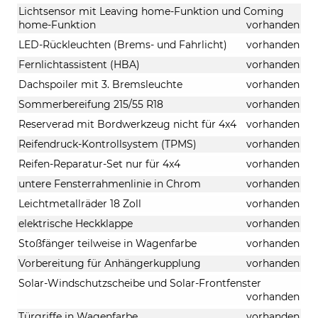
Lichtsensor mit Leaving home-Funktion und Coming
home-Funktion
vorhanden
LED-Rückleuchten (Brems- und Fahrlicht)
vorhanden
Fernlichtassistent (HBA)
vorhanden
Dachspoiler mit 3. Bremsleuchte
vorhanden
Sommerbereifung 215/55 R18
vorhanden
Reserverad mit Bordwerkzeug nicht für 4x4
vorhanden
Reifendruck-Kontrollsystem (TPMS)
vorhanden
Reifen-Reparatur-Set nur für 4x4
vorhanden
untere Fensterrahmenlinie in Chrom
vorhanden
Leichtmetallräder 18 Zoll
vorhanden
elektrische Heckklappe
vorhanden
Stoßfänger teilweise in Wagenfarbe
vorhanden
Vorbereitung für Anhängerkupplung
vorhanden
Solar-Windschutzscheibe und Solar-Frontfenster
vorhanden
Türgriffe in Wagenfarbe
vorhanden