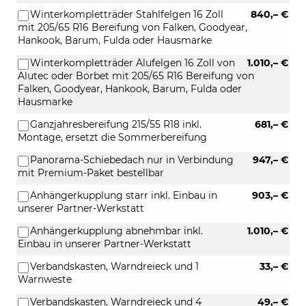
Winterkompletträder Stahlfelgen 16 Zoll
840,– €
mit 205/65 R16 Bereifung von Falken, Goodyear,
Hankook, Barum, Fulda oder Hausmarke
Winterkompletträder Alufelgen 16 Zoll von
1.010,– €
Alutec oder Borbet mit 205/65 R16 Bereifung von
Falken, Goodyear, Hankook, Barum, Fulda oder
Hausmarke
Ganzjahresbereifung 215/55 R18 inkl.
681,– €
Montage, ersetzt die Sommerbereifung
Panorama-Schiebedach nur in Verbindung
947,– €
mit Premium-Paket bestellbar
Anhängerkupplung starr inkl. Einbau in
903,– €
unserer Partner-Werkstatt
Anhängerkupplung abnehmbar inkl.
1.010,– €
Einbau in unserer Partner-Werkstatt
Verbandskasten, Warndreieck und 1
33,– €
Warnweste
Verbandskasten, Warndreieck und 4
49,– €