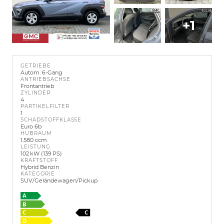
+1
GETRIEBE
Autom. 6-Gang
ANTRIEBSACHSE
Frontantrieb
ZYLINDER
4
PARTIKELFILTER
1
SCHADSTOFFKLASSE
Euro 6b
HUBRAUM
1.580 ccm
LEISTUNG
102 kW (139 PS)
KRAFTSTOFF
Hybrid Benzin
KATEGORIE
SUV/Geländewagen/Pickup