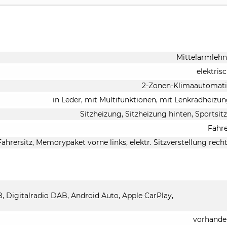
Mittelarmleh
elektris
2-Zonen-Klimaautomati
in Leder, mit Multifunktionen, mit Lenkradheizu
Sitzheizung, Sitzheizung hinten, Sportsit
Fahr
Fahrersitz, Memorypaket vorne links, elektr. Sitzverstellung rech
B, Digitalradio DAB, Android Auto, Apple CarPlay,
vorhande