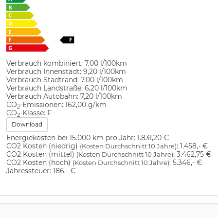
Verbrauch kombiniert:
7,00 l/100km
Verbrauch Innenstadt:
9,20 l/100km
Verbrauch Stadtrand:
7,00 l/100km
Verbrauch Landstraße:
6,20 l/100km
Verbrauch Autobahn:
7,20 l/100km
CO
-Emissionen:
162,00 g/km
2
CO
-Klasse:
F
2
Download
Energiekosten bei 15.000 km pro Jahr:
1.831,20 €
CO2 Kosten (niedrig)
:
1.458,- €
(Kosten Durchschnitt 10 Jahre)
CO2 Kosten (mittel)
:
3.462,75 €
(Kosten Durchschnitt 10 Jahre)
CO2 Kosten (hoch)
:
5.346,- €
(Kosten Durchschnitt 10 Jahre)
Jahressteuer:
186,- €