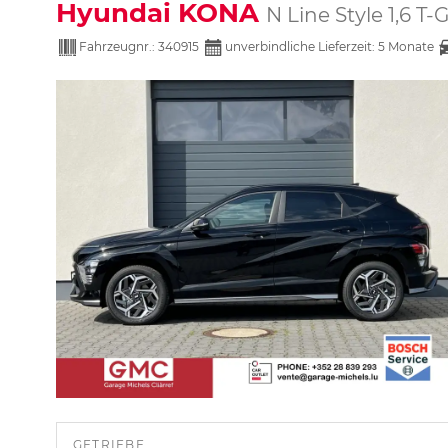
Hyundai KONA
N Line Style 1,6 
Fahrzeugnr.:
340915
unverbindliche Lieferzeit:
5 Monate
GETRIEBE