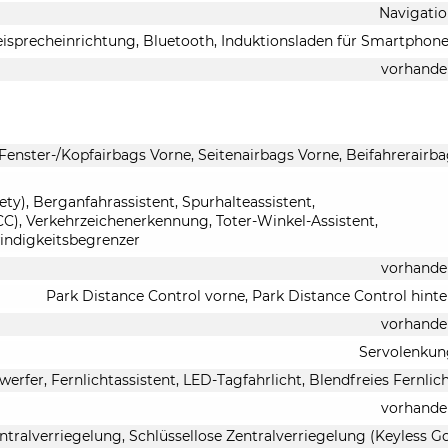
Navigati
eisprecheinrichtung, Bluetooth, Induktionsladen für Smartphon
vorhande
 Fenster-/Kopfairbags Vorne, Seitenairbags Vorne, Beifahrerairb
y), Berganfahrassistent, Spurhalteassistent,
), Verkehrzeichenerkennung, Toter-Winkel-Assistent,
indigkeitsbegrenzer
vorhande
Park Distance Control vorne, Park Distance Control hint
vorhande
Servolenkun
werfer, Fernlichtassistent, LED-Tagfahrlicht, Blendfreies Fernlic
vorhande
ntralverriegelung, Schlüssellose Zentralverriegelung (Keyless G