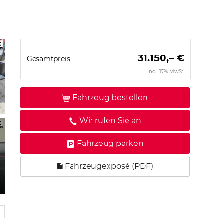
31.150,– €
Gesamtpreis
incl. 17% MwSt.
Fahrzeug bestellen
Wir rufen Sie an
Fahrzeug parken
Fahrzeugexposé (PDF)