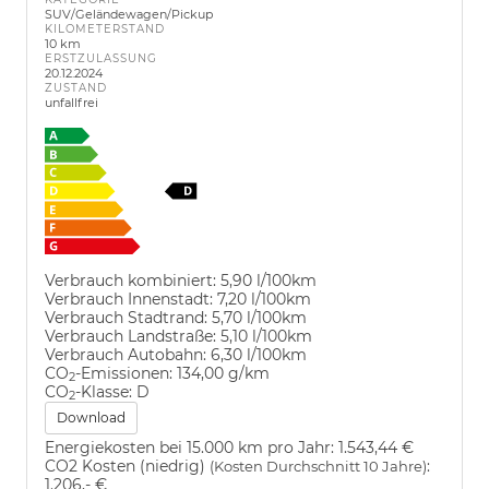
SUV/Geländewagen/Pickup
KILOMETERSTAND
10 km
ERSTZULASSUNG
20.12.2024
ZUSTAND
unfallfrei
Verbrauch kombiniert:
5,90 l/100km
Verbrauch Innenstadt:
7,20 l/100km
Verbrauch Stadtrand:
5,70 l/100km
Verbrauch Landstraße:
5,10 l/100km
Verbrauch Autobahn:
6,30 l/100km
CO
-Emissionen:
134,00 g/km
2
CO
-Klasse:
D
2
Download
Energiekosten bei 15.000 km pro Jahr:
1.543,44 €
CO2 Kosten (niedrig)
:
(Kosten Durchschnitt 10 Jahre)
1.206,- €