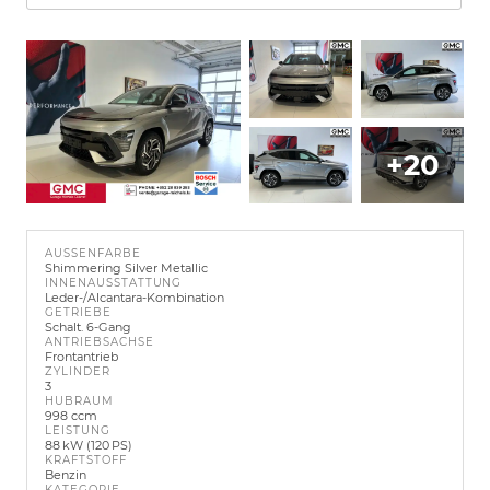
+20
AUSSENFARBE
Shimmering Silver Metallic
INNENAUSSTATTUNG
Leder-/Alcantara-Kombination
GETRIEBE
Schalt. 6-Gang
ANTRIEBSACHSE
Frontantrieb
ZYLINDER
3
HUBRAUM
998 ccm
LEISTUNG
88 kW (120 PS)
KRAFTSTOFF
Benzin
KATEGORIE