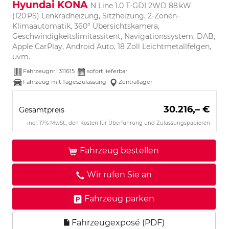
Hyundai KONA
N Line 1.0 T-GDI 2WD 88 kW
(120 PS) Lenkradheizung, Sitzheizung, 2-Zonen-
Klimaautomatik, 360° Übersichtskamera,
Geschwindigkeitslimitassitent, Navigationssystem, DAB,
Apple CarPlay, Android Auto, 18 Zoll Leichtmetallfelgen,
uvm.
Fahrzeugnr.:
311615
sofort lieferbar
Fahrzeug mit Tageszulassung
Zentrallager
30.216,– €
Gesamtpreis
incl. 17% MwSt., den Kosten für Überführung und Zulassungspapieren
Fahrzeug bestellen
Wir rufen Sie an
Fahrzeug parken
Fahrzeugexposé (PDF)