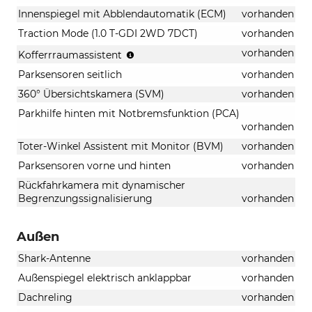
Innenspiegel mit Abblendautomatik (ECM)
vorhanden
Traction Mode (1.0 T-GDI 2WD 7DCT)
vorhanden
automatisches
vorhanden
Kofferrraumassistent
Öffnen
Parksensoren seitlich
vorhanden
und
Schließen
360° Übersichtskamera (SVM)
vorhanden
der
Parkhilfe hinten mit Notbremsfunktion (PCA)
Heckklappe
vorhanden
Toter-Winkel Assistent mit Monitor (BVM)
vorhanden
Parksensoren vorne und hinten
vorhanden
Rückfahrkamera mit dynamischer
Begrenzungssignalisierung
vorhanden
Außen
Shark-Antenne
vorhanden
Außenspiegel elektrisch anklappbar
vorhanden
Dachreling
vorhanden