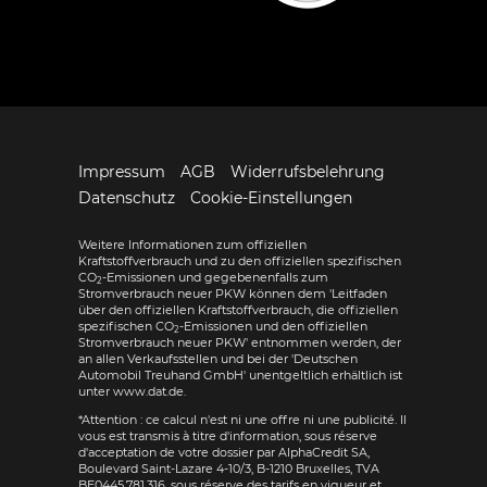
Impressum
AGB
Widerrufsbelehrung
Datenschutz
Cookie-Einstellungen
Weitere Informationen zum offiziellen
Kraftstoffverbrauch und zu den offiziellen spezifischen
CO
-Emissionen und gegebenenfalls zum
2
Stromverbrauch neuer PKW können dem 'Leitfaden
über den offiziellen Kraftstoffverbrauch, die offiziellen
spezifischen CO
-Emissionen und den offiziellen
2
Stromverbrauch neuer PKW' entnommen werden, der
an allen Verkaufsstellen und bei der 'Deutschen
Automobil Treuhand GmbH' unentgeltlich erhältlich ist
unter www.dat.de.
*Attention : ce calcul n'est ni une offre ni une publicité. Il
vous est transmis à titre d'information, sous réserve
d'acceptation de votre dossier par AlphaCredit SA,
Boulevard Saint-Lazare 4-10/3, B-1210 Bruxelles, TVA
BE0445.781.316, sous réserve des tarifs en vigueur et