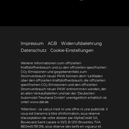
Impressum
AGB
Widerrufsbelehrung
Datenschutz
Cookie-Einstellungen
Weitere Informationen zum offiziellen
Kraftstoffverbrauch und zu den offiziellen spezifischen
CO
-Emissionen und gegebenenfalls zum
2
Stromverbrauch neuer PKW können dem 'Leitfaden
über den offiziellen Kraftstoffverbrauch, die offiziellen
spezifischen CO
-Emissionen und den offiziellen
2
Stromverbrauch neuer PKW' entnommen werden, der
an allen Verkaufsstellen und bei der 'Deutschen
Automobil Treuhand GmbH' unentgeltlich erhältlich ist
unter www.dat.de.
*Attention : ce calcul n'est ni une offre ni une publicité. Il
vous est transmis à titre d'information, sous réserve
d'acceptation de votre dossier par AlphaCredit SA,
Boulevard Saint-Lazare 4-10/3, B-1210 Bruxelles, TVA
BE0445.781.316, sous réserve des tarifs en vigueur et