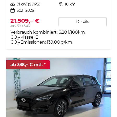
Leistung
71 kW (97 PS)
Kilometerstand
10 km
30.11.2025
21.509,– €
Details
incl. 17% MwSt.
Verbrauch kombiniert:
6,20 l/100km
CO
-Klasse:
E
2
CO
-Emissionen:
139,00 g/km
2
ab 338,– € mtl.