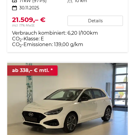
Leistung
71 kW (97 PS)
Kilometerstand
10 km
30.11.2025
21.509,– €
Details
incl. 17% MwSt.
Verbrauch kombiniert:
6,20 l/100km
CO
-Klasse:
E
2
CO
-Emissionen:
139,00 g/km
2
ab 338,– € mtl.