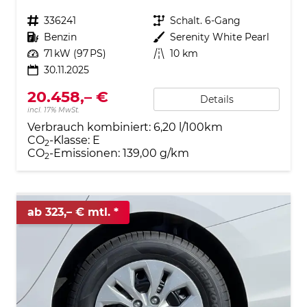
Fahrzeugnr.
336241
Getriebe
Schalt. 6-Gang
Kraftstoff
Benzin
Außenfarbe
Serenity White Pearl
Leistung
71 kW (97 PS)
Kilometerstand
10 km
30.11.2025
20.458,– €
Details
incl. 17% MwSt.
Verbrauch kombiniert:
6,20 l/100km
CO
-Klasse:
E
2
CO
-Emissionen:
139,00 g/km
2
ab 323,– € mtl.