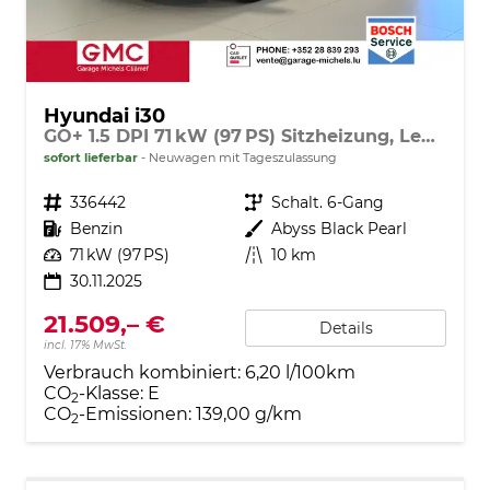
Hyundai i30
GO+ 1.5 DPI 71 kW (97 PS) Sitzheizung, Lenkradheizung, 2-Zonen-Klimaautomatik, Android Auto, Apple CarPlay, Navigationssystem, DAB, Indutkionsladen für Smartphones, 17 Zoll Leichtmetallfelgen, uvm.
sofort lieferbar
Neuwagen mit Tageszulassung
Fahrzeugnr.
336442
Getriebe
Schalt. 6-Gang
Kraftstoff
Benzin
Außenfarbe
Abyss Black Pearl
Leistung
71 kW (97 PS)
Kilometerstand
10 km
30.11.2025
21.509,– €
Details
incl. 17% MwSt.
Verbrauch kombiniert:
6,20 l/100km
CO
-Klasse:
E
2
CO
-Emissionen:
139,00 g/km
2