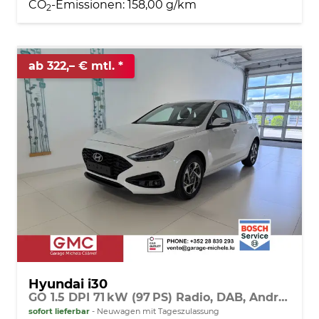
CO
-Emissionen:
158,00 g/km
2
ab 322,– € mtl.
Hyundai i30
GO 1.5 DPI 71 kW (97 PS) Radio, DAB, Android Auto, Apple CarPlay, Navigationssystem, Bluetooth, Klimaanlage, Lenkradheizung, Sitzheizung, Rückfahrkamera, Einparkhilfe vorne und hinten, 16 Zoll Leichtmetallfelgen, uvm.
sofort lieferbar
Neuwagen mit Tageszulassung