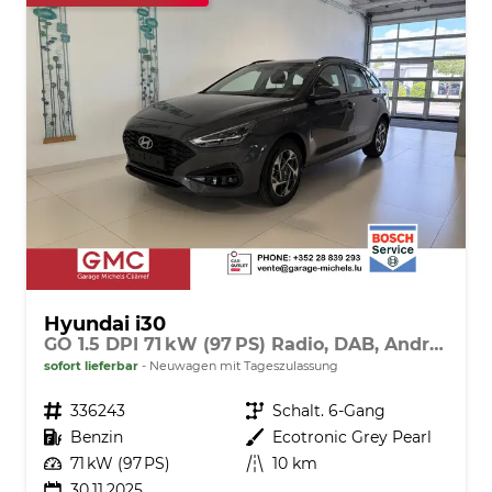
Hyundai i30
GO 1.5 DPI 71 kW (97 PS) Radio, DAB, Android Auto, Apple CarPlay, Navigationssystem, Bluetooth, Klimaanlage, Lenkradheizung, Sitzheizung, Rückfahrkamera, Einparkhilfe vorne und hinten, 16 Zoll Leichtmetallfelgen, uvm.
sofort lieferbar
Neuwagen mit Tageszulassung
Fahrzeugnr.
336243
Getriebe
Schalt. 6-Gang
Kraftstoff
Benzin
Außenfarbe
Ecotronic Grey Pearl
Leistung
71 kW (97 PS)
Kilometerstand
10 km
30.11.2025