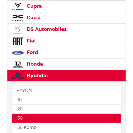
Cupra
Dacia
DS Automobiles
Fiat
Ford
Honda
Hyundai
BAYON
i10
i20
i30
i30 Kombi