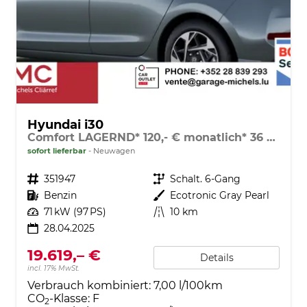
Hyundai i30
Comfort LAGERND* 120,- € monatlich* 36 Monate* Ohne Kilometerbegrenzung*
sofort lieferbar
Neuwagen
Fahrzeugnr.
351947
Getriebe
Schalt. 6-Gang
Kraftstoff
Benzin
Außenfarbe
Ecotronic Gray Pearl
Leistung
71 kW (97 PS)
Kilometerstand
10 km
28.04.2025
19.619,– €
Details
incl. 17% MwSt.
Verbrauch kombiniert:
7,00 l/100km
CO
-Klasse:
F
2