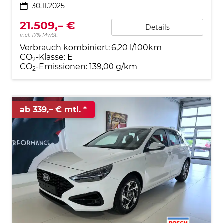
30.11.2025
21.509,– €
Details
incl. 17% MwSt.
Verbrauch kombiniert:
6,20 l/100km
CO
-Klasse:
E
2
CO
-Emissionen:
139,00 g/km
2
ab 339,– € mtl.