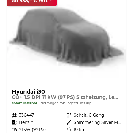
ab 338,– € mtl.
Hyundai i30
GO+ 1.5 DPI 71 kW (97 PS) Sitzheizung, Lenkradheizung, 2-Zonen-Klimaautomatik, Android Auto, Apple CarPlay, Navigationssystem, DAB, Indutkionsladen für Smartphones, 17 Zoll Leichtmetallfelgen, uvm.
sofort lieferbar
Neuwagen mit Tageszulassung
Fahrzeugnr.
336447
Getriebe
Schalt. 6-Gang
Kraftstoff
Benzin
Außenfarbe
Shimmering Silver Metallic
Leistung
71 kW (97 PS)
Kilometerstand
10 km