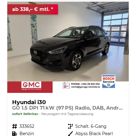
ab 338,– € mtl.
Hyundai i30
GO 1.5 DPI 71 kW (97 PS) Radio, DAB, Android Auto, Apple CarPlay, Navigationssystem, Bluetooth, Klimaanlage, Lenkradheizung, Sitzheizung, Rückfahrkamera, Einparkhilfe vorne und hinten, 16 Zoll Leichtmetallfelgen, uvm.
sofort lieferbar
Neuwagen mit Tageszulassung
Fahrzeugnr.
333652
Getriebe
Schalt. 6-Gang
Kraftstoff
Benzin
Außenfarbe
Abyss Black Pearl