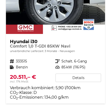
Hyundai i30
Comfort 1,0 T-GDI 85KW Navi
unverbindliche Lieferzeit:
3 Monate
Neuwagen
Fahrzeugnr.
333515
Getriebe
Schalt. 6-Gang
Kraftstoff
Benzin
Leistung
85 kW (116 PS)
20.511,– €
Details
incl. 17% MwSt.
Verbrauch kombiniert:
5,90 l/100km
CO
-Klasse:
D
2
CO
-Emissionen:
134,00 g/km
2