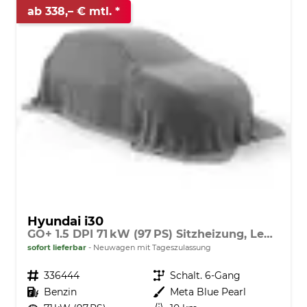
ab 338,– € mtl.
Hyundai i30
GO+ 1.5 DPI 71 kW (97 PS) Sitzheizung, Lenkradheizung, 2-Zonen-Klimaautomatik, Android Auto, Apple CarPlay, Navigationssystem, DAB, Indutkionsladen für Smartphones, 17 Zoll Leichtmetallfelgen, uvm.
sofort lieferbar
Neuwagen mit Tageszulassung
Fahrzeugnr.
336444
Getriebe
Schalt. 6-Gang
Kraftstoff
Benzin
Außenfarbe
Meta Blue Pearl