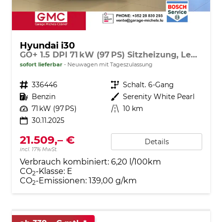
Hyundai i30
GO+ 1.5 DPI 71 kW (97 PS) Sitzheizung, Lenkradheizung, 2-Zonen-Klimaautomatik, Android Auto, Apple CarPlay, Navigationssystem, DAB, Indutkionsladen für Smartphones, 17 Zoll Leichtmetallfelgen, uvm.
sofort lieferbar
Neuwagen mit Tageszulassung
Fahrzeugnr.
336446
Getriebe
Schalt. 6-Gang
Kraftstoff
Benzin
Außenfarbe
Serenity White Pearl
Leistung
71 kW (97 PS)
Kilometerstand
10 km
30.11.2025
21.509,– €
Details
incl. 17% MwSt.
Verbrauch kombiniert:
6,20 l/100km
CO
-Klasse:
E
2
CO
-Emissionen:
139,00 g/km
2