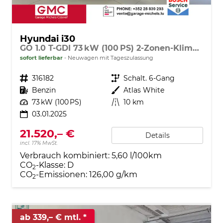
Hyundai i30
GO 1.0 T-GDI 73 kW (100 PS) 2-Zonen-Klimaautomatik, Einparkhilfe vorne und hinten, Rückfahrkamera, LED-Scheinwerfer, Sitzheizung, Lenkradheizung, Navigationssystem, Radio mit DAB, Apple CarPlay, Android Auto, 16 Zoll Leichtmetallfelgen, uvm.
sofort lieferbar
Neuwagen mit Tageszulassung
Fahrzeugnr.
316182
Getriebe
Schalt. 6-Gang
Kraftstoff
Benzin
Außenfarbe
Atlas White
Leistung
73 kW (100 PS)
Kilometerstand
10 km
03.01.2025
21.520,– €
Details
incl. 17% MwSt.
Verbrauch kombiniert:
5,60 l/100km
CO
-Klasse:
D
2
CO
-Emissionen:
126,00 g/km
2
ab 339,– € mtl.