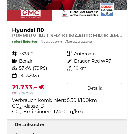
Hyundai i10
PREMIUM AUT SHZ KLIMAAUTOMATIK AMBIENTE ALU RFK PDC NAVI
sofort lieferbar
Neuwagen mit Tageszulassung
Fahrzeugnr.
332816
Getriebe
Automatik
Kraftstoff
Benzin
Außenfarbe
Dragon Red WR7
Leistung
57 kW (79 PS)
Kilometerstand
10 km
19.12.2025
21.733,– €
Details
incl. 17% MwSt.
Verbrauch kombiniert:
5,50 l/100km
CO
-Klasse:
D
2
CO
-Emissionen:
124,00 g/km
2
Detailsuche