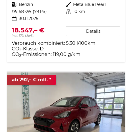
Kraftstoff
Benzin
Außenfarbe
Meta Blue Pearl
Leistung
58 kW (79 PS)
Kilometerstand
10 km
30.11.2025
18.547,– €
Details
incl. 17% MwSt.
Verbrauch kombiniert:
5,30 l/100km
CO
-Klasse:
D
2
CO
-Emissionen:
119,00 g/km
2
ab 292,– € mtl.