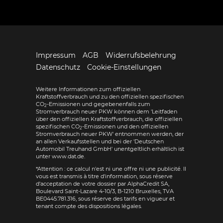
Impressum
AGB
Widerrufsbelehrung
Datenschutz
Cookie-Einstellungen
Weitere Informationen zum offiziellen
Kraftstoffverbrauch und zu den offiziellen spezifischen
CO
-Emissionen und gegebenenfalls zum
2
Stromverbrauch neuer PKW können dem 'Leitfaden
über den offiziellen Kraftstoffverbrauch, die offiziellen
spezifischen CO
-Emissionen und den offiziellen
2
Stromverbrauch neuer PKW' entnommen werden, der
an allen Verkaufsstellen und bei der 'Deutschen
Automobil Treuhand GmbH' unentgeltlich erhältlich ist
unter www.dat.de.
*Attention : ce calcul n'est ni une offre ni une publicité. Il
vous est transmis à titre d'information, sous réserve
d'acceptation de votre dossier par AlphaCredit SA,
Boulevard Saint-Lazare 4-10/3, B-1210 Bruxelles, TVA
BE0445.781.316, sous réserve des tarifs en vigueur et
tenant compte des dispositions légales.