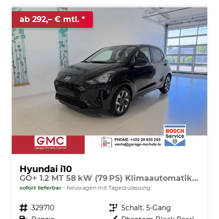
ab 292,– € mtl.
Hyundai i10
GO+ 1.2 MT 58 kW (79 PS) Klimaautomatik, Navigationssystem, Apple CarPlay & Android Auto, Sitzheizung, Lenkradheizung, Einparkhilfe hinten, Rückfahrkamera, Privacy Glass, 15" Leichtmetallfelgen, uvm.
sofort lieferbar
Neuwagen mit Tageszulassung
Fahrzeugnr.
329710
Getriebe
Schalt. 5-Gang