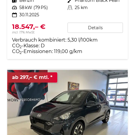
Kraftstoff
Benzin
Außenfarbe
Phantom Black Pearl
Leistung
58 kW (79 PS)
Kilometerstand
25 km
30.11.2025
18.547,– €
Details
incl. 17% MwSt.
Verbrauch kombiniert:
5,30 l/100km
CO
-Klasse:
D
2
CO
-Emissionen:
119,00 g/km
2
ab 297,– € mtl.