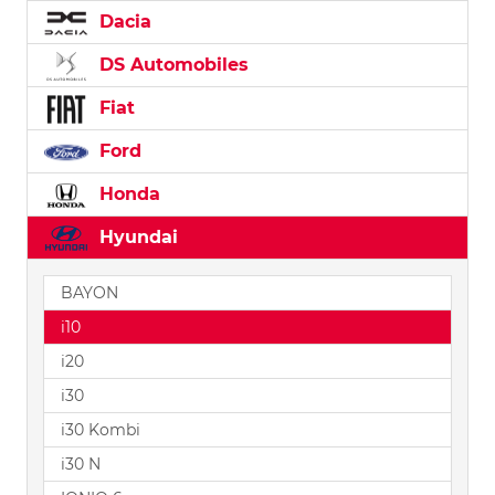
Dacia
DS Automobiles
Fiat
Ford
Honda
Hyundai
BAYON
i10
i20
i30
i30 Kombi
i30 N