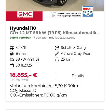
Hyundai i10
GO+ 1.2 MT 58 kW (79 PS) Klimaautomatik, Navigationssystem, Apple CarPlay & Android Auto, Sitzheizung, Lenkradheizung, Einparkhilfe hinten, Rückfahrkamera, Privacy Glass, 15" Leichtmetallfelgen, uvm.
sofort lieferbar
Neuwagen mit Tageszulassung
Fahrzeugnr.
329711
Getriebe
Schalt. 5-Gang
Kraftstoff
Benzin
Außenfarbe
Aurora Gray Pearl
Leistung
58 kW (79 PS)
Kilometerstand
25 km
30.11.2025
18.855,– €
Details
incl. 17% MwSt.
Verbrauch kombiniert:
5,30 l/100km
CO
-Klasse:
D
2
CO
-Emissionen:
119,00 g/km
2