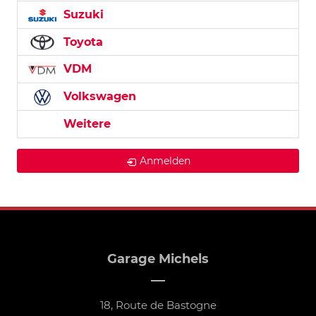
Suzuki
Toyota
VDM
Volkswagen
Weitere
Anmelden
Garage Michels
18, Route de Bastogne