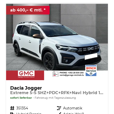
ab 400,– € mtl.
Dacia Jogger
Extreme 5-S SHZ+PDC+RFK+Navi Hybrid 140
sofort lieferbar
Fahrzeug mit Tageszulassung
Fahrzeugnr.
351354
Getriebe
Automatik