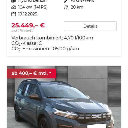
Kraftstoff
Hybrid Benzin
Außenfarbe
Arktis-Weiß
Leistung
104 kW (141 PS)
Kilometerstand
20 km
19.12.2025
25.449,– €
Details
incl. 17% MwSt.
Verbrauch kombiniert:
4,70 l/100km
CO
-Klasse:
C
2
CO
-Emissionen:
105,00 g/km
2
ab 400,– € mtl.