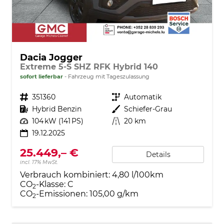
Dacia Jogger
Extreme 5-S SHZ RFK Hybrid 140
sofort lieferbar
Fahrzeug mit Tageszulassung
Fahrzeugnr.
351360
Getriebe
Automatik
Kraftstoff
Hybrid Benzin
Außenfarbe
Schiefer-Grau
Leistung
104 kW (141 PS)
Kilometerstand
20 km
19.12.2025
25.449,– €
Details
incl. 17% MwSt.
Verbrauch kombiniert:
4,80 l/100km
CO
-Klasse:
C
2
CO
-Emissionen:
105,00 g/km
2