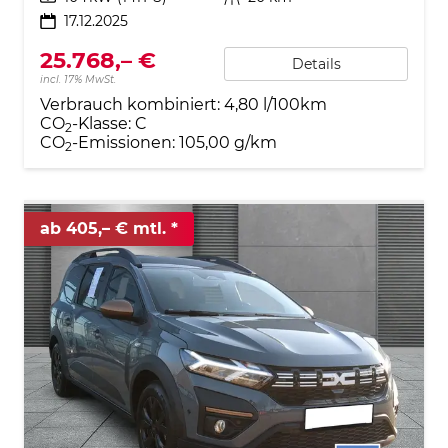
17.12.2025
25.768,– €
Details
incl. 17% MwSt.
Verbrauch kombiniert:
4,80 l/100km
CO
-Klasse:
C
2
CO
-Emissionen:
105,00 g/km
2
ab 405,– € mtl.