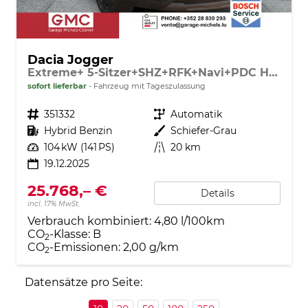
Dacia Jogger
Extreme+ 5-Sitzer+SHZ+RFK+Navi+PDC Hybrid 140
sofort lieferbar
Fahrzeug mit Tageszulassung
Fahrzeugnr.
351332
Getriebe
Automatik
Kraftstoff
Hybrid Benzin
Außenfarbe
Schiefer-Grau
Leistung
104 kW (141 PS)
Kilometerstand
20 km
19.12.2025
25.768,– €
Details
incl. 17% MwSt.
Verbrauch kombiniert:
4,80 l/100km
CO
-Klasse:
B
2
CO
-Emissionen:
2,00 g/km
2
Datensätze pro Seite: