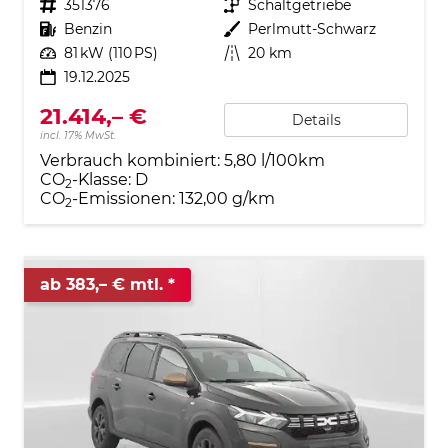
Fahrzeugnr.
351376
Getriebe
Schaltgetriebe
Kraftstoff
Benzin
Außenfarbe
Perlmutt-Schwarz
Leistung
81 kW (110 PS)
Kilometerstand
20 km
19.12.2025
21.414,– €
Details
incl. 17% MwSt.
Verbrauch kombiniert:
5,80 l/100km
CO
-Klasse:
D
2
CO
-Emissionen:
132,00 g/km
2
ab 383,– € mtl.