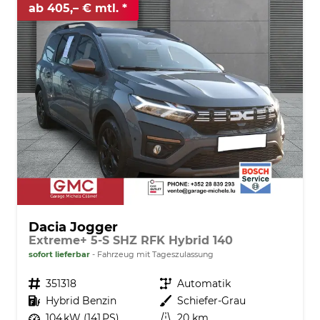
ab 405,– € mtl.
Dacia Jogger
Extreme+ 5-S SHZ RFK Hybrid 140
sofort lieferbar
Fahrzeug mit Tageszulassung
Fahrzeugnr.
351318
Getriebe
Automatik
Kraftstoff
Hybrid Benzin
Außenfarbe
Schiefer-Grau
Leistung
104 kW (141 PS)
Kilometerstand
20 km