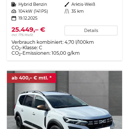
Kraftstoff
Hybrid Benzin
Außenfarbe
Arktis-Weiß
Leistung
104 kW (141 PS)
Kilometerstand
35 km
19.12.2025
25.449,– €
Details
incl. 17% MwSt.
Verbrauch kombiniert:
4,70 l/100km
CO
-Klasse:
C
2
CO
-Emissionen:
105,00 g/km
2
ab 400,– € mtl.