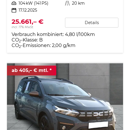
Leistung
104 kW (141 PS)
Kilometerstand
20 km
17.12.2025
25.661,– €
Details
incl. 17% MwSt.
Verbrauch kombiniert:
4,80 l/100km
CO
-Klasse:
B
2
CO
-Emissionen:
2,00 g/km
2
ab 405,– € mtl.