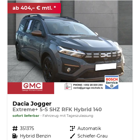
ab 404,– € mtl.
Dacia Jogger
Extreme+ 5-S SHZ RFK Hybrid 140
sofort lieferbar
Fahrzeug mit Tageszulassung
Fahrzeugnr.
351375
Getriebe
Automatik
Kraftstoff
Hybrid Benzin
Außenfarbe
Schiefer-Grau