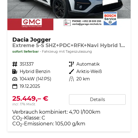
Dacia Jogger
Extreme 5-S SHZ+PDC+RFK+Navi Hybrid 140
sofort lieferbar
Fahrzeug mit Tageszulassung
Fahrzeugnr.
351337
Getriebe
Automatik
Kraftstoff
Hybrid Benzin
Außenfarbe
Arktis-Weiß
Leistung
104 kW (141 PS)
Kilometerstand
20 km
19.12.2025
25.449,– €
Details
incl. 17% MwSt.
Verbrauch kombiniert:
4,70 l/100km
CO
-Klasse:
C
2
CO
-Emissionen:
105,00 g/km
2