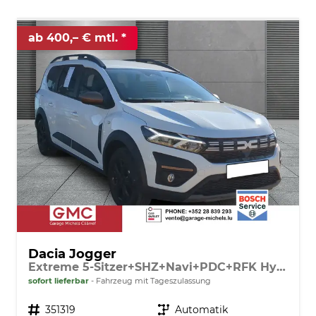
ab 400,– € mtl.
Dacia Jogger
Extreme 5-Sitzer+SHZ+Navi+PDC+RFK Hybrid 140
sofort lieferbar
Fahrzeug mit Tageszulassung
Fahrzeugnr.
351319
Getriebe
Automatik