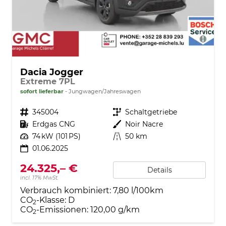
Dacia Jogger
Extreme 7PL
sofort lieferbar
Jungwagen/Jahreswagen
Fahrzeugnr.
345004
Getriebe
Schaltgetriebe
Kraftstoff
Erdgas CNG
Außenfarbe
Noir Nacre
Leistung
74 kW (101 PS)
Kilometerstand
50 km
01.06.2025
24.325,– €
Details
incl. 17% MwSt.
Verbrauch kombiniert:
7,80 l/100km
CO
-Klasse:
D
2
CO
-Emissionen:
120,00 g/km
2