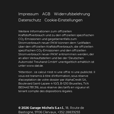
Impressum
AGB
Widerrufsbelehrung
Datenschutz
Cookie-Einstellungen
Weitere Informationen zum offiziellen
Kraftstoffverbrauch und zu den offiziellen spezifischen
CO
-Emissionen und gegebenenfalls zum
2
Stromverbrauch neuer PKW können dem 'Leitfaden
über den offiziellen Kraftstoffverbrauch, die offiziellen
spezifischen CO
-Emissionen und den offiziellen
2
Stromverbrauch neuer PKW' entnommen werden, der
an allen Verkaufsstellen und bei der 'Deutschen
Automobil Treuhand GmbH' unentgeltlich erhältlich ist
unter www.dat.de.
*Attention : ce calcul n'est ni une offre ni une publicité. Il
vous est transmis à titre d'information, sous réserve
d'acceptation de votre dossier par AlphaCredit SA,
Boulevard Saint-Lazare 4-10/3, B-1210 Bruxelles, TVA
BE0445.781.316, sous réserve des tarifs en vigueur et
tenant compte des dispositions légales.
© 2026
Garage Michels S.a r.l.
,
18, Route de
Bastogne
,
9706
Clervaux,
+352 28839293