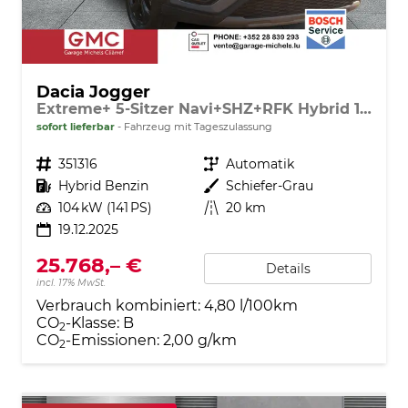
Dacia Jogger
Extreme+ 5-Sitzer Navi+SHZ+RFK Hybrid 140
sofort lieferbar
Fahrzeug mit Tageszulassung
Fahrzeugnr.
351316
Getriebe
Automatik
Kraftstoff
Hybrid Benzin
Außenfarbe
Schiefer-Grau
Leistung
104 kW (141 PS)
Kilometerstand
20 km
19.12.2025
25.768,– €
Details
incl. 17% MwSt.
Verbrauch kombiniert:
4,80 l/100km
CO
-Klasse:
B
2
CO
-Emissionen:
2,00 g/km
2