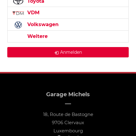
Toyota
VDM
Volkswagen
Weitere
Anmelden
Garage Michels
18, Route de Bastogne
9706 Clervaux
Luxembourg