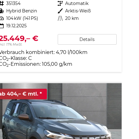
Fahrzeugnr.
351354
Getriebe
Automatik
Kraftstoff
Hybrid Benzin
Außenfarbe
Arktis-Weiß
Leistung
104 kW (141 PS)
Kilometerstand
20 km
19.12.2025
25.449,– €
Details
incl. 17% MwSt.
Verbrauch kombiniert:
4,70 l/100km
CO
-Klasse:
C
2
CO
-Emissionen:
105,00 g/km
2
ab 404,– € mtl.