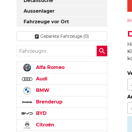
Detailsuche
Aussenlager
in
Fahrzeuge vor Ort
D
Geparkte Fahrzeuge (
0
)
H
Fahrzeugnr.
K
k
Alfa Romeo
V
Audi
BMW
A
Brenderup
BYD
Citroën