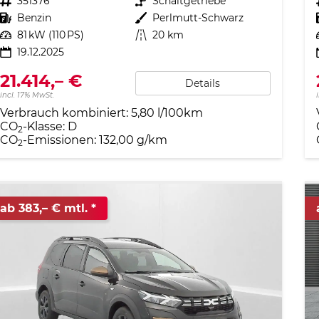
Fahrzeugnr.
351376
Getriebe
Schaltgetriebe
Kraftstoff
Benzin
Außenfarbe
Perlmutt-Schwarz
Leistung
81 kW (110 PS)
Kilometerstand
20 km
19.12.2025
21.414,– €
Details
incl. 17% MwSt.
Verbrauch kombiniert:
5,80 l/100km
CO
-Klasse:
D
2
CO
-Emissionen:
132,00 g/km
2
ab 383,– € mtl.