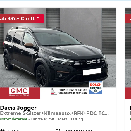
ab 337,– € mtl.
Dacia Jogger
Extreme 5-Sitzer+Klimaauto.+RFK+PDC TCe 110
sofort lieferbar
Fahrzeug mit Tageszulassung