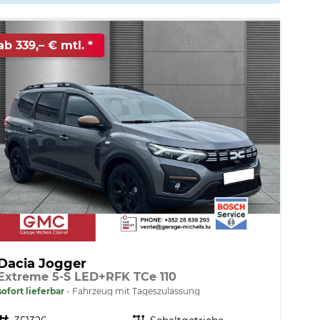
ab 339,– € mtl.
Dacia Jogger
Extreme 5-S LED+RFK TCe 110
sofort lieferbar
Fahrzeug mit Tageszulassung