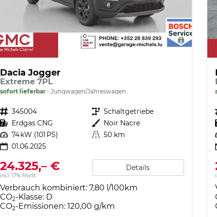
Dacia Jogger
Extreme 7PL
sofort lieferbar
Jungwagen/Jahreswagen
Fahrzeugnr.
345004
Getriebe
Schaltgetriebe
Kraftstoff
Erdgas CNG
Außenfarbe
Noir Nacre
Leistung
74 kW (101 PS)
Kilometerstand
50 km
01.06.2025
24.325,– €
Details
incl. 17% MwSt.
Verbrauch kombiniert:
7,80 l/100km
CO
-Klasse:
D
2
CO
-Emissionen:
120,00 g/km
2