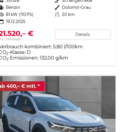
Fahrzeugnr.
351326
Getriebe
Schaltgetriebe
Kraftstoff
Benzin
Außenfarbe
Dolomit-Grau
Leistung
81 kW (110 PS)
Kilometerstand
20 km
19.12.2025
21.520,– €
Details
incl. 17% MwSt.
Verbrauch kombiniert:
5,80 l/100km
CO
-Klasse:
D
2
CO
-Emissionen:
132,00 g/km
2
ab 400,– € mtl.