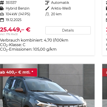
Fahrzeugnr.
351337
Getriebe
Automatik
Kraftstoff
Hybrid Benzin
Außenfarbe
Arktis-Weiß
Leistung
104 kW (141 PS)
Kilometerstand
20 km
19.12.2025
25.449,– €
Details
incl. 17% MwSt.
Verbrauch kombiniert:
4,70 l/100km
CO
-Klasse:
C
2
CO
-Emissionen:
105,00 g/km
2
ab 400,– € mtl.