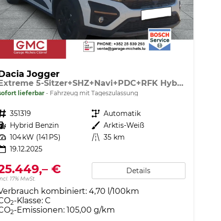
Dacia Jogger
Extreme 5-Sitzer+SHZ+Navi+PDC+RFK Hybrid 140
sofort lieferbar
Fahrzeug mit Tageszulassung
Fahrzeugnr.
351319
Getriebe
Automatik
Kraftstoff
Hybrid Benzin
Außenfarbe
Arktis-Weiß
Leistung
104 kW (141 PS)
Kilometerstand
35 km
19.12.2025
25.449,– €
Details
incl. 17% MwSt.
Verbrauch kombiniert:
4,70 l/100km
CO
-Klasse:
C
2
CO
-Emissionen:
105,00 g/km
2