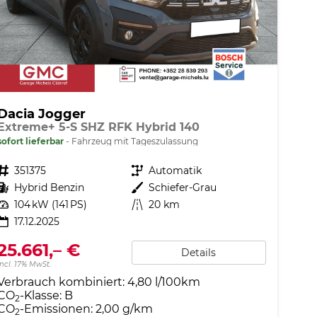
Dacia Jogger
Extreme+ 5-S SHZ RFK Hybrid 140
sofort lieferbar
Fahrzeug mit Tageszulassung
Fahrzeugnr.
351375
Getriebe
Automatik
Kraftstoff
Hybrid Benzin
Außenfarbe
Schiefer-Grau
Leistung
104 kW (141 PS)
Kilometerstand
20 km
17.12.2025
25.661,– €
Details
incl. 17% MwSt.
Verbrauch kombiniert:
4,80 l/100km
CO
-Klasse:
B
2
CO
-Emissionen:
2,00 g/km
2