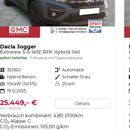
Dacia Jogger
Extreme 5-S SHZ RFK Hybrid 140
sofort lieferbar
Fahrzeug mit Tageszulassung
Fahrzeugnr.
351360
Getriebe
Automatik
Kraftstoff
Hybrid Benzin
Außenfarbe
Schiefer-Grau
Leistung
104 kW (141 PS)
Kilometerstand
20 km
19.12.2025
25.449,– €
Details
incl. 17% MwSt.
Verbrauch kombiniert:
4,80 l/100km
CO
-Klasse:
C
2
CO
-Emissionen:
105,00 g/km
2