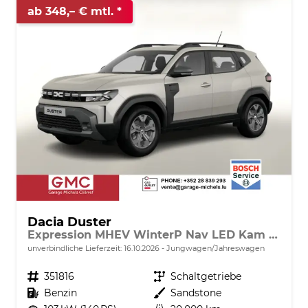
ab 348,– € mtl.
Dacia Duster
Expression MHEV WinterP Nav LED Kam 17Z
unverbindliche Lieferzeit:
16.10.2026
Jungwagen/Jahreswagen
Fahrzeugnr.
351816
Getriebe
Schaltgetriebe
Kraftstoff
Benzin
Außenfarbe
Sandstone