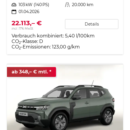
Leistung
103 kW (140 PS)
Kilometerstand
20.000 km
01.04.2026
22.113,– €
Details
incl. 17% MwSt.
Verbrauch kombiniert:
5,40 l/100km
CO
-Klasse:
D
2
CO
-Emissionen:
123,00 g/km
2
ab 348,– € mtl.