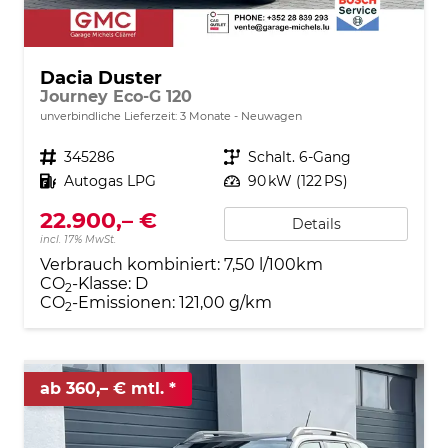
Dacia Duster
Journey Eco-G 120
unverbindliche Lieferzeit:
3 Monate
Neuwagen
Fahrzeugnr.
345286
Getriebe
Schalt. 6-Gang
Kraftstoff
Autogas LPG
Leistung
90 kW (122 PS)
22.900,– €
Details
incl. 17% MwSt.
Verbrauch kombiniert:
7,50 l/100km
CO
-Klasse:
D
2
CO
-Emissionen:
121,00 g/km
2
ab 360,– € mtl.