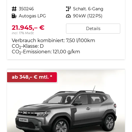
Fahrzeugnr.
350246
Getriebe
Schalt. 6-Gang
Kraftstoff
Autogas LPG
Leistung
90 kW (122 PS)
21.945,– €
Details
incl. 17% MwSt.
Verbrauch kombiniert:
7,50 l/100km
CO
-Klasse:
D
2
CO
-Emissionen:
121,00 g/km
2
ab 348,– € mtl.