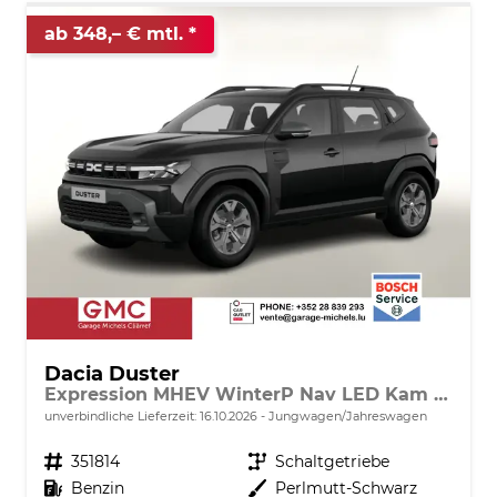
ab 348,– € mtl.
Dacia Duster
Expression MHEV WinterP Nav LED Kam 17Z
unverbindliche Lieferzeit:
16.10.2026
Jungwagen/Jahreswagen
Fahrzeugnr.
351814
Getriebe
Schaltgetriebe
Kraftstoff
Benzin
Außenfarbe
Perlmutt-Schwarz