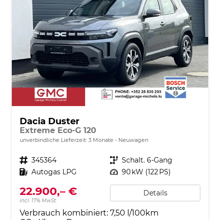
Dacia Duster
Extreme Eco-G 120
unverbindliche Lieferzeit:
3 Monate
Neuwagen
Fahrzeugnr.
345364
Getriebe
Schalt. 6-Gang
Kraftstoff
Autogas LPG
Leistung
90 kW (122 PS)
22.900,– €
Details
incl. 17% MwSt.
Verbrauch kombiniert:
7,50 l/100km