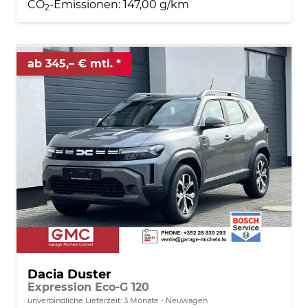
CO
-Emissionen:
147,00 g/km
2
ab 345,– € mtl.
Dacia Duster
Expression Eco-G 120
unverbindliche Lieferzeit:
3 Monate
Neuwagen