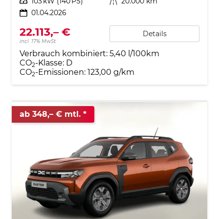
Leistung
103 kW (140 PS)
Kilometerstand
20.000 km
01.04.2026
22.113,– €
Details
incl. 17% MwSt.
Verbrauch kombiniert:
5,40 l/100km
CO
-Klasse:
D
2
CO
-Emissionen:
123,00 g/km
2
ab 348,– € mtl.