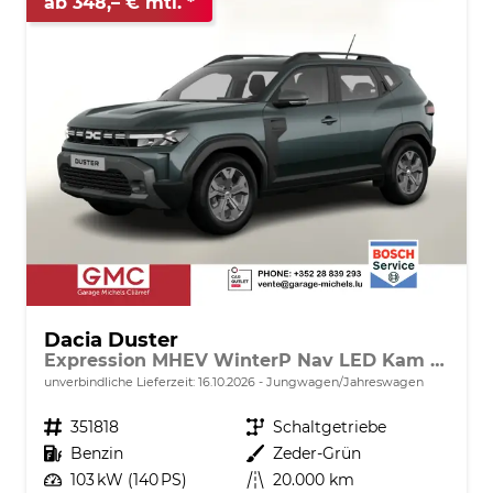
ab 348,– € mtl.
Dacia Duster
Expression MHEV WinterP Nav LED Kam 17Z
unverbindliche Lieferzeit:
16.10.2026
Jungwagen/Jahreswagen
Fahrzeugnr.
351818
Getriebe
Schaltgetriebe
Kraftstoff
Benzin
Außenfarbe
Zeder-Grün
Leistung
103 kW (140 PS)
Kilometerstand
20.000 km