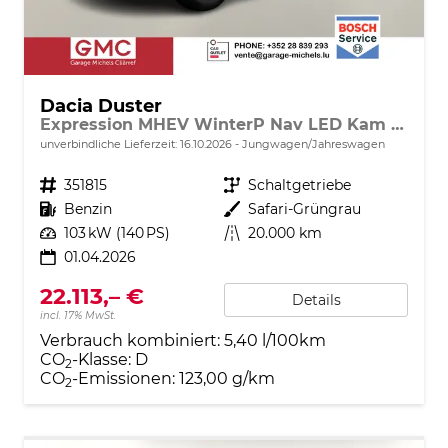
Dacia Duster
Expression MHEV WinterP Nav LED Kam 17Z
unverbindliche Lieferzeit:
16.10.2026
Jungwagen/Jahreswagen
Fahrzeugnr.
351815
Getriebe
Schaltgetriebe
Kraftstoff
Benzin
Außenfarbe
Safari-Grüngrau
Leistung
103 kW (140 PS)
Kilometerstand
20.000 km
01.04.2026
22.113,– €
Details
incl. 17% MwSt.
Verbrauch kombiniert:
5,40 l/100km
CO
-Klasse:
D
2
CO
-Emissionen:
123,00 g/km
2