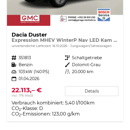
Dacia Duster
Expression MHEV WinterP Nav LED Kam 17Z
unverbindliche Lieferzeit:
16.10.2026
Jungwagen/Jahreswagen
Fahrzeugnr.
351813
Getriebe
Schaltgetriebe
Kraftstoff
Benzin
Außenfarbe
Dolomit-Grau
Leistung
103 kW (140 PS)
Kilometerstand
20.000 km
01.04.2026
22.113,– €
Details
incl. 17% MwSt.
Verbrauch kombiniert:
5,40 l/100km
CO
-Klasse:
D
2
CO
-Emissionen:
123,00 g/km
2