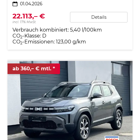
01.04.2026
22.113,– €
Details
incl. 17% MwSt.
Verbrauch kombiniert:
5,40 l/100km
CO
-Klasse:
D
2
CO
-Emissionen:
123,00 g/km
2
ab 360,– € mtl.