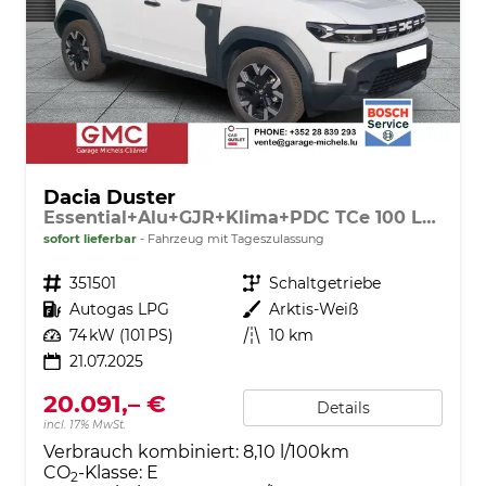
Dacia Duster
Essential+Alu+GJR+Klima+PDC TCe 100 LPG
sofort lieferbar
Fahrzeug mit Tageszulassung
Fahrzeugnr.
351501
Getriebe
Schaltgetriebe
Kraftstoff
Autogas LPG
Außenfarbe
Arktis-Weiß
Leistung
74 kW (101 PS)
Kilometerstand
10 km
21.07.2025
20.091,– €
Details
incl. 17% MwSt.
Verbrauch kombiniert:
8,10 l/100km
CO
-Klasse:
E
2