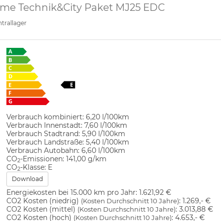
eme Technik&City Paket MJ25 EDC
trallager
Verbrauch kombiniert:
6,20 l/100km
Verbrauch Innenstadt:
7,60 l/100km
Verbrauch Stadtrand:
5,90 l/100km
Verbrauch Landstraße:
5,40 l/100km
Verbrauch Autobahn:
6,60 l/100km
CO
-Emissionen:
141,00 g/km
2
CO
-Klasse:
E
2
Download
Energiekosten bei 15.000 km pro Jahr:
1.621,92 €
CO2 Kosten (niedrig)
:
1.269,- €
(Kosten Durchschnitt 10 Jahre)
CO2 Kosten (mittel)
:
3.013,88 €
(Kosten Durchschnitt 10 Jahre)
CO2 Kosten (hoch)
:
4.653,- €
(Kosten Durchschnitt 10 Jahre)