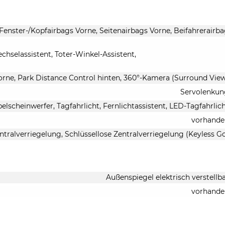
 Fenster-/Kopfairbags Vorne, Seitenairbags Vorne, Beifahrerairb
hselassistent, Toter-Winkel-Assistent,
orne, Park Distance Control hinten, 360°-Kamera (Surround Vie
Servolenkun
elscheinwerfer, Tagfahrlicht, Fernlichtassistent, LED-Tagfahrlic
vorhande
ntralverriegelung, Schlüssellose Zentralverriegelung (Keyless G
Außenspiegel elektrisch verstellb
vorhande