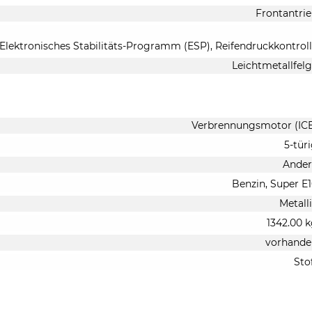
Frontantri
 Elektronisches Stabilitäts-Programm (ESP), Reifendruckkontrol
Leichtmetallfel
Verbrennungsmotor (IC
5-tür
Ander
Benzin, Super E
Metall
1342.00 
vorhande
Sto