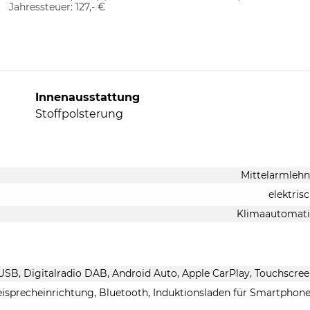
Jahressteuer:
127,- €
Innenausstattung
Stoffpolsterung
Mittelarmleh
elektris
Klimaautomati
 USB, Digitalradio DAB, Android Auto, Apple CarPlay, Touchscre
eisprecheinrichtung, Bluetooth, Induktionsladen für Smartphon