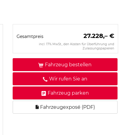
27.228,– €
Gesamtpreis
incl. 17% MwSt., den Kosten für Überführung und
Zulassungspapieren
Fahrzeug bestellen
Wir rufen Sie an
Fahrzeug parken
Fahrzeugexposé (PDF)