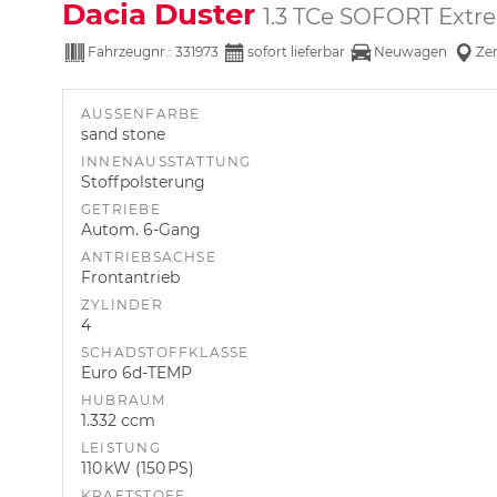
Dacia Duster
1.3 TCe SOFORT Extr
Fahrzeugnr.:
331973
sofort lieferbar
Neuwagen
Zen
AUSSENFARBE
sand stone
INNENAUSSTATTUNG
Stoffpolsterung
GETRIEBE
Autom. 6-Gang
ANTRIEBSACHSE
Frontantrieb
ZYLINDER
4
SCHADSTOFFKLASSE
Euro 6d-TEMP
HUBRAUM
1.332 ccm
LEISTUNG
110 kW (150 PS)
KRAFTSTOFF