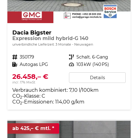
Dacia Bigster
Expression mild hybrid-G 140
unverbindliche Lieferzeit:
3 Monate
Neuwagen
Fahrzeugnr.
350179
Getriebe
Schalt. 6-Gang
Kraftstoff
Autogas LPG
Leistung
103 kW (140 PS)
26.458,– €
Details
incl. 17% MwSt.
Verbrauch kombiniert:
7,10 l/100km
CO
-Klasse:
C
2
CO
-Emissionen:
114,00 g/km
2
ab 425,– € mtl.