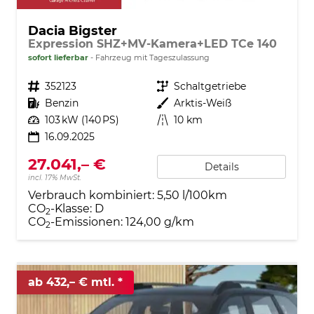
Dacia Bigster
Expression SHZ+MV-Kamera+LED TCe 140
sofort lieferbar
Fahrzeug mit Tageszulassung
Fahrzeugnr.
352123
Getriebe
Schaltgetriebe
Kraftstoff
Benzin
Außenfarbe
Arktis-Weiß
Leistung
103 kW (140 PS)
Kilometerstand
10 km
16.09.2025
27.041,– €
Details
incl. 17% MwSt.
Verbrauch kombiniert:
5,50 l/100km
CO
-Klasse:
D
2
CO
-Emissionen:
124,00 g/km
2
ab 432,– € mtl.