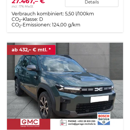
27.467,– €
Details
incl. 17% MwSt.
Verbrauch kombiniert:
5,50 l/100km
CO
-Klasse:
D
2
CO
-Emissionen:
124,00 g/km
2
ab 432,– € mtl.