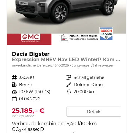
Dacia Bigster
Expression MHEV Nav LED WinterP Kam 17Z
unverbindliche Lieferzeit:
16.10.2026
Jungwagen/Jahreswagen
Fahrzeugnr.
350330
Getriebe
Schaltgetriebe
Kraftstoff
Benzin
Außenfarbe
Dolomit-Grau
Leistung
103 kW (140 PS)
Kilometerstand
20.000 km
01.04.2026
25.185,– €
Details
incl. 17% MwSt.
Verbrauch kombiniert:
5,40 l/100km
CO
-Klasse:
D
2