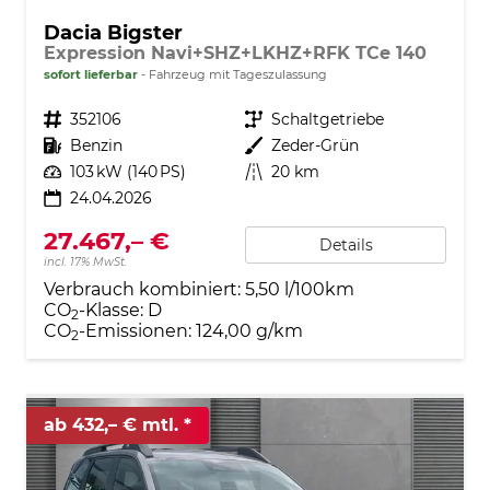
Dacia Bigster
Expression Navi+SHZ+LKHZ+RFK TCe 140
sofort lieferbar
Fahrzeug mit Tageszulassung
Fahrzeugnr.
352106
Getriebe
Schaltgetriebe
Kraftstoff
Benzin
Außenfarbe
Zeder-Grün
Leistung
103 kW (140 PS)
Kilometerstand
20 km
24.04.2026
27.467,– €
Details
incl. 17% MwSt.
Verbrauch kombiniert:
5,50 l/100km
CO
-Klasse:
D
2
CO
-Emissionen:
124,00 g/km
2
ab 432,– € mtl.