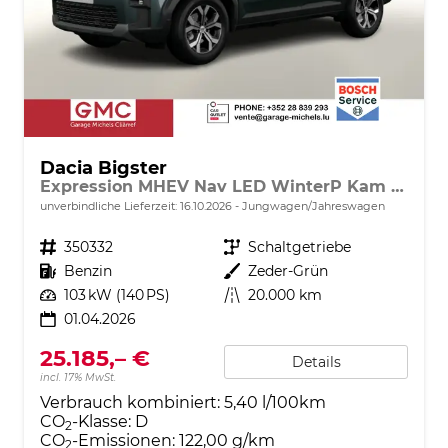
Dacia Bigster
Expression MHEV Nav LED WinterP Kam 17Z
unverbindliche Lieferzeit:
16.10.2026
Jungwagen/Jahreswagen
Fahrzeugnr.
350332
Getriebe
Schaltgetriebe
Kraftstoff
Benzin
Außenfarbe
Zeder-Grün
Leistung
103 kW (140 PS)
Kilometerstand
20.000 km
01.04.2026
25.185,– €
Details
incl. 17% MwSt.
Verbrauch kombiniert:
5,40 l/100km
CO
-Klasse:
D
2
CO
-Emissionen:
122,00 g/km
2