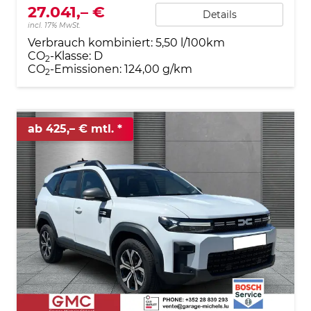
27.041,– €
Details
incl. 17% MwSt.
Verbrauch kombiniert:
5,50 l/100km
CO
-Klasse:
D
2
CO
-Emissionen:
124,00 g/km
2
ab 425,– € mtl.