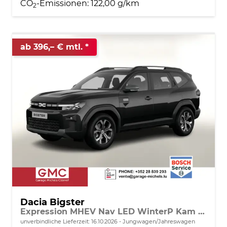
CO
-Emissionen:
122,00 g/km
2
ab 396,– € mtl.
Dacia Bigster
Expression MHEV Nav LED WinterP Kam 17Z
unverbindliche Lieferzeit:
16.10.2026
Jungwagen/Jahreswagen