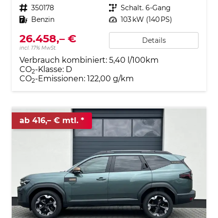
Fahrzeugnr.
350178
Getriebe
Schalt. 6-Gang
Kraftstoff
Benzin
Leistung
103 kW (140 PS)
26.458,– €
Details
incl. 17% MwSt.
Verbrauch kombiniert:
5,40 l/100km
CO
-Klasse:
D
2
CO
-Emissionen:
122,00 g/km
2
ab 416,– € mtl.