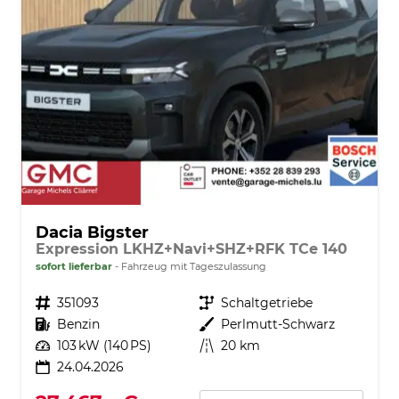
Dacia Bigster
Expression LKHZ+Navi+SHZ+RFK TCe 140
sofort lieferbar
Fahrzeug mit Tageszulassung
Fahrzeugnr.
351093
Getriebe
Schaltgetriebe
Kraftstoff
Benzin
Außenfarbe
Perlmutt-Schwarz
Leistung
103 kW (140 PS)
Kilometerstand
20 km
24.04.2026