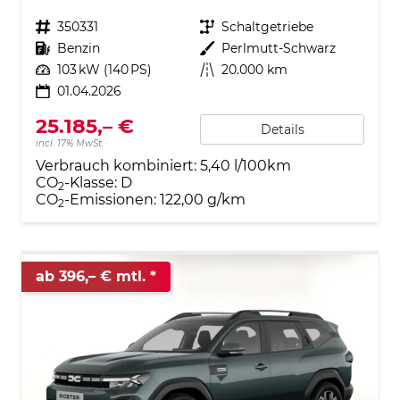
Fahrzeugnr.
350331
Getriebe
Schaltgetriebe
Kraftstoff
Benzin
Außenfarbe
Perlmutt-Schwarz
Leistung
103 kW (140 PS)
Kilometerstand
20.000 km
01.04.2026
25.185,– €
Details
incl. 17% MwSt.
Verbrauch kombiniert:
5,40 l/100km
CO
-Klasse:
D
2
CO
-Emissionen:
122,00 g/km
2
ab 396,– € mtl.