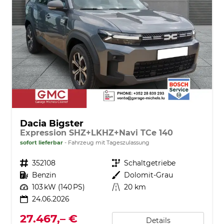
Dacia Bigster
Expression SHZ+LKHZ+Navi TCe 140
sofort lieferbar
Fahrzeug mit Tageszulassung
Fahrzeugnr.
352108
Getriebe
Schaltgetriebe
Kraftstoff
Benzin
Außenfarbe
Dolomit-Grau
Leistung
103 kW (140 PS)
Kilometerstand
20 km
24.06.2026
27.467,– €
Details