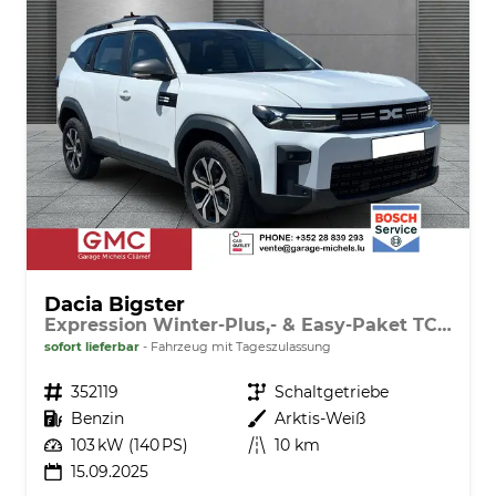
Dacia Bigster
Expression Winter-Plus,- & Easy-Paket TCe 140
sofort lieferbar
Fahrzeug mit Tageszulassung
Fahrzeugnr.
352119
Getriebe
Schaltgetriebe
Kraftstoff
Benzin
Außenfarbe
Arktis-Weiß
Leistung
103 kW (140 PS)
Kilometerstand
10 km
15.09.2025