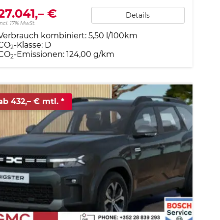
27.041,– €
Details
incl. 17% MwSt.
Verbrauch kombiniert:
5,50 l/100km
CO
-Klasse:
D
2
CO
-Emissionen:
124,00 g/km
2
ab 432,– € mtl.