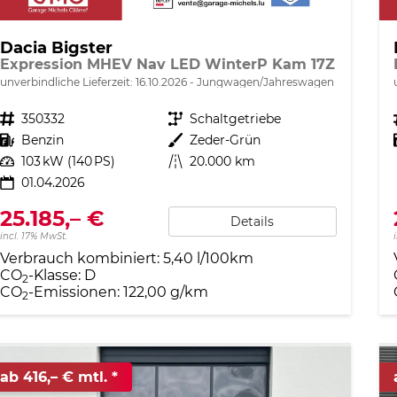
Dacia Bigster
Expression MHEV Nav LED WinterP Kam 17Z
unverbindliche Lieferzeit:
16.10.2026
Jungwagen/Jahreswagen
Fahrzeugnr.
350332
Getriebe
Schaltgetriebe
Kraftstoff
Benzin
Außenfarbe
Zeder-Grün
Leistung
103 kW (140 PS)
Kilometerstand
20.000 km
01.04.2026
25.185,– €
Details
incl. 17% MwSt.
Verbrauch kombiniert:
5,40 l/100km
CO
-Klasse:
D
2
CO
-Emissionen:
122,00 g/km
2
ab 416,– € mtl.