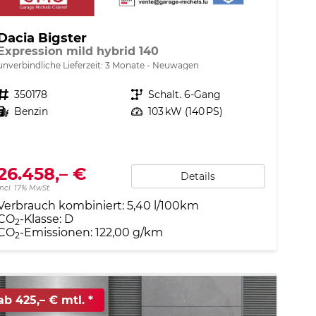
Dacia Bigster
Expression mild hybrid 140
unverbindliche Lieferzeit:
3 Monate
Neuwagen
Fahrzeugnr.
350178
Getriebe
Schalt. 6-Gang
Kraftstoff
Benzin
Leistung
103 kW (140 PS)
26.458,– €
Details
incl. 17% MwSt.
Verbrauch kombiniert:
5,40 l/100km
CO
-Klasse:
D
2
CO
-Emissionen:
122,00 g/km
2
ab 425,– € mtl.