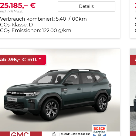
25.185,– €
Details
incl. 17% MwSt.
Verbrauch kombiniert:
5,40 l/100km
CO
-Klasse:
D
2
CO
-Emissionen:
122,00 g/km
2
ab 396,– € mtl.