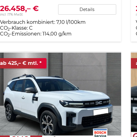
26.458,– €
Details
incl. 17% MwSt.
Verbrauch kombiniert:
7,10 l/100km
CO
-Klasse:
C
2
CO
-Emissionen:
114,00 g/km
2
ab 425,– € mtl.