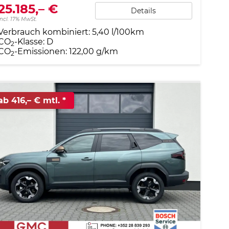
25.185,– €
Details
incl. 17% MwSt.
Verbrauch kombiniert:
5,40 l/100km
CO
-Klasse:
D
2
CO
-Emissionen:
122,00 g/km
2
ab 416,– € mtl.