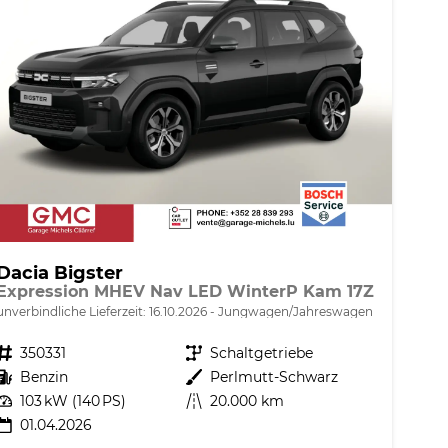
Dacia Bigster
Expression MHEV Nav LED WinterP Kam 17Z
unverbindliche Lieferzeit:
16.10.2026
Jungwagen/Jahreswagen
Fahrzeugnr.
350331
Getriebe
Schaltgetriebe
Kraftstoff
Benzin
Außenfarbe
Perlmutt-Schwarz
Leistung
103 kW (140 PS)
Kilometerstand
20.000 km
01.04.2026