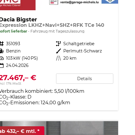
Dacia Bigster
Expression LKHZ+Navi+SHZ+RFK TCe 140
sofort lieferbar
Fahrzeug mit Tageszulassung
Fahrzeugnr.
351093
Getriebe
Schaltgetriebe
Kraftstoff
Benzin
Außenfarbe
Perlmutt-Schwarz
Leistung
103 kW (140 PS)
Kilometerstand
20 km
24.04.2026
27.467,– €
Details
incl. 17% MwSt.
Verbrauch kombiniert:
5,50 l/100km
CO
-Klasse:
D
2
CO
-Emissionen:
124,00 g/km
2
ab 432,– € mtl.