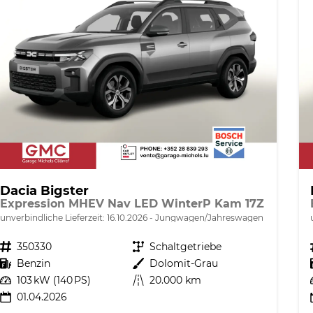
Dacia Bigster
Expression MHEV Nav LED WinterP Kam 17Z
unverbindliche Lieferzeit:
16.10.2026
Jungwagen/Jahreswagen
Fahrzeugnr.
350330
Getriebe
Schaltgetriebe
Kraftstoff
Benzin
Außenfarbe
Dolomit-Grau
Leistung
103 kW (140 PS)
Kilometerstand
20.000 km
01.04.2026