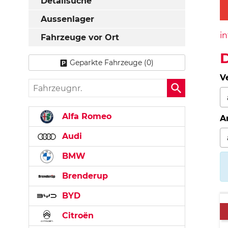
Detailsuche
Aussenlager
in
Fahrzeuge vor Ort
D
Geparkte Fahrzeuge (
0
)
V
Fahrzeugnr.
Alfa Romeo
A
Audi
BMW
Brenderup
BYD
Citroën