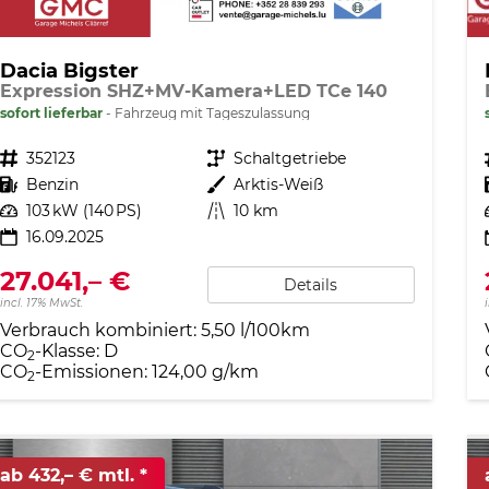
Dacia Bigster
Expression SHZ+MV-Kamera+LED TCe 140
sofort lieferbar
Fahrzeug mit Tageszulassung
Fahrzeugnr.
352123
Getriebe
Schaltgetriebe
Kraftstoff
Benzin
Außenfarbe
Arktis-Weiß
Leistung
103 kW (140 PS)
Kilometerstand
10 km
16.09.2025
27.041,– €
Details
incl. 17% MwSt.
Verbrauch kombiniert:
5,50 l/100km
CO
-Klasse:
D
2
CO
-Emissionen:
124,00 g/km
2
ab 432,– € mtl.