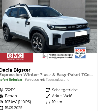
Dacia Bigster
Expression Winter-Plus,- & Easy-Paket TCe 140
sofort lieferbar
Fahrzeug mit Tageszulassung
Fahrzeugnr.
352119
Getriebe
Schaltgetriebe
Kraftstoff
Benzin
Außenfarbe
Arktis-Weiß
Leistung
103 kW (140 PS)
Kilometerstand
10 km
15.09.2025