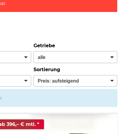
ar.
Getriebe
Sortierung
:
ab 396,– € mtl.