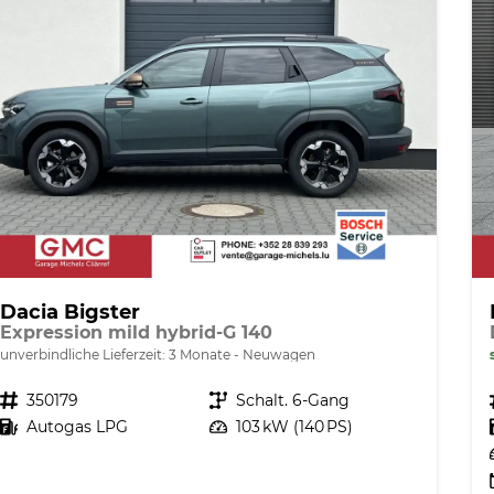
Dacia Bigster
Expression mild hybrid-G 140
unverbindliche Lieferzeit:
3 Monate
Neuwagen
Fahrzeugnr.
350179
Getriebe
Schalt. 6-Gang
Kraftstoff
Autogas LPG
Leistung
103 kW (140 PS)