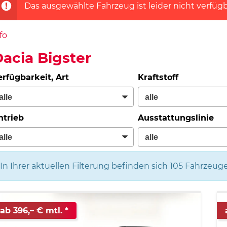
Das ausgewählte Fahrzeug ist leider nicht verfügb
fo
acia Bigster
erfügbarkeit, Art
Kraftstoff
ntrieb
Ausstattungslinie
In Ihrer aktuellen Filterung befinden sich
105
Fahrzeuge
ab 396,– € mtl.