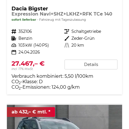
Dacia Bigster
Expression Navi+SHZ+LKHZ+RFK TCe 140
sofort lieferbar
Fahrzeug mit Tageszulassung
Fahrzeugnr.
352106
Getriebe
Schaltgetriebe
Kraftstoff
Benzin
Außenfarbe
Zeder-Grün
Leistung
103 kW (140 PS)
Kilometerstand
20 km
24.04.2026
27.467,– €
Details
incl. 17% MwSt.
Verbrauch kombiniert:
5,50 l/100km
CO
-Klasse:
D
2
CO
-Emissionen:
124,00 g/km
2
ab 432,– € mtl.