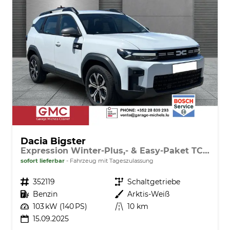
Dacia Bigster
Expression Winter-Plus,- & Easy-Paket TCe 140
sofort lieferbar
Fahrzeug mit Tageszulassung
Fahrzeugnr.
352119
Getriebe
Schaltgetriebe
Kraftstoff
Benzin
Außenfarbe
Arktis-Weiß
Leistung
103 kW (140 PS)
Kilometerstand
10 km
15.09.2025