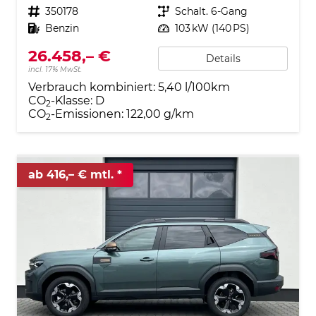
Fahrzeugnr.
350178
Getriebe
Schalt. 6-Gang
Kraftstoff
Benzin
Leistung
103 kW (140 PS)
26.458,– €
Details
incl. 17% MwSt.
Verbrauch kombiniert:
5,40 l/100km
CO
-Klasse:
D
2
CO
-Emissionen:
122,00 g/km
2
ab 416,– € mtl.