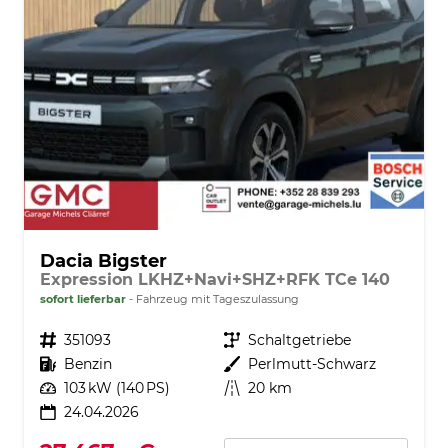
Dacia Bigster
Expression LKHZ+Navi+SHZ+RFK TCe 140
sofort lieferbar
Fahrzeug mit Tageszulassung
Fahrzeugnr.
351093
Getriebe
Schaltgetriebe
Kraftstoff
Benzin
Außenfarbe
Perlmutt-Schwarz
Leistung
103 kW (140 PS)
Kilometerstand
20 km
24.04.2026