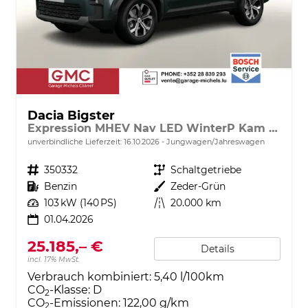
Dacia Bigster
Expression MHEV Nav LED WinterP Kam 17Z
unverbindliche Lieferzeit:
16.10.2026
Jungwagen/Jahreswagen
Fahrzeugnr.
350332
Getriebe
Schaltgetriebe
Kraftstoff
Benzin
Außenfarbe
Zeder-Grün
Leistung
103 kW (140 PS)
Kilometerstand
20.000 km
01.04.2026
25.185,– €
Details
incl. 17% MwSt.
Verbrauch kombiniert:
5,40 l/100km
CO
-Klasse:
D
2
CO
-Emissionen:
122,00 g/km
2