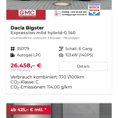
Dacia Bigster
Expression mild hybrid-G 140
unverbindliche Lieferzeit:
3 Monate
Neuwagen
Fahrzeugnr.
350179
Getriebe
Schalt. 6-Gang
Kraftstoff
Autogas LPG
Leistung
103 kW (140 PS)
26.458,– €
Details
incl. 17% MwSt.
Verbrauch kombiniert:
7,10 l/100km
CO
-Klasse:
C
2
CO
-Emissionen:
114,00 g/km
2
ab 425,– € mtl.