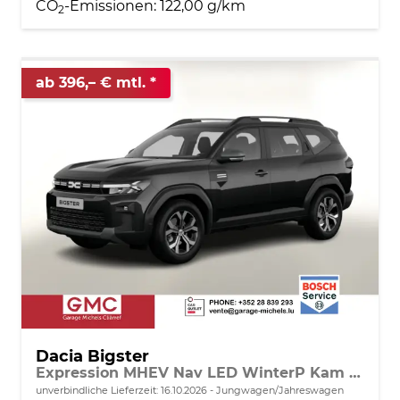
CO
-Emissionen:
122,00 g/km
2
ab 396,– € mtl.
Dacia Bigster
Expression MHEV Nav LED WinterP Kam 17Z
unverbindliche Lieferzeit:
16.10.2026
Jungwagen/Jahreswagen