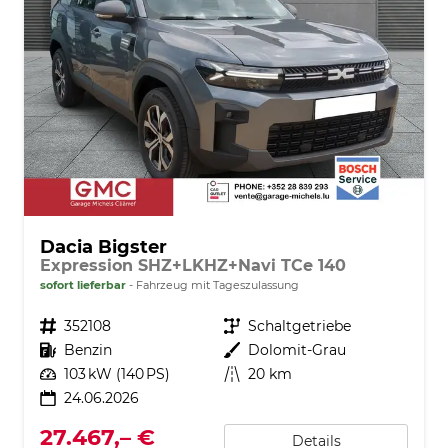
Dacia Bigster
Expression SHZ+LKHZ+Navi TCe 140
sofort lieferbar
Fahrzeug mit Tageszulassung
Fahrzeugnr.
352108
Getriebe
Schaltgetriebe
Kraftstoff
Benzin
Außenfarbe
Dolomit-Grau
Leistung
103 kW (140 PS)
Kilometerstand
20 km
24.06.2026
27.467,– €
Details