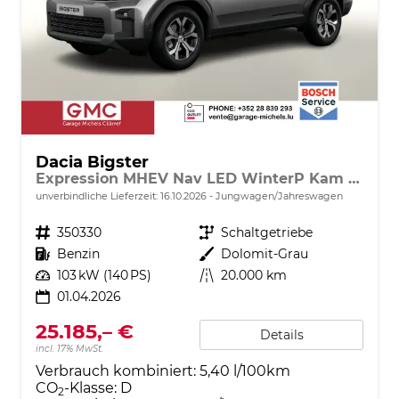
Dacia Bigster
Expression MHEV Nav LED WinterP Kam 17Z
unverbindliche Lieferzeit:
16.10.2026
Jungwagen/Jahreswagen
Fahrzeugnr.
350330
Getriebe
Schaltgetriebe
Kraftstoff
Benzin
Außenfarbe
Dolomit-Grau
Leistung
103 kW (140 PS)
Kilometerstand
20.000 km
01.04.2026
25.185,– €
Details
incl. 17% MwSt.
Verbrauch kombiniert:
5,40 l/100km
CO
-Klasse:
D
2