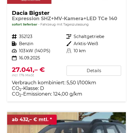
Dacia Bigster
Expression SHZ+MV-Kamera+LED TCe 140
sofort lieferbar
Fahrzeug mit Tageszulassung
Fahrzeugnr.
352123
Getriebe
Schaltgetriebe
Kraftstoff
Benzin
Außenfarbe
Arktis-Weiß
Leistung
103 kW (140 PS)
Kilometerstand
10 km
16.09.2025
27.041,– €
Details
incl. 17% MwSt.
Verbrauch kombiniert:
5,50 l/100km
CO
-Klasse:
D
2
CO
-Emissionen:
124,00 g/km
2
ab 432,– € mtl.