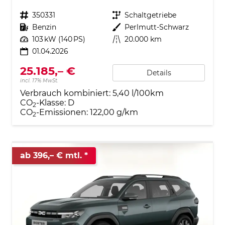
Fahrzeugnr.
350331
Getriebe
Schaltgetriebe
Kraftstoff
Benzin
Außenfarbe
Perlmutt-Schwarz
Leistung
103 kW (140 PS)
Kilometerstand
20.000 km
01.04.2026
25.185,– €
Details
incl. 17% MwSt.
Verbrauch kombiniert:
5,40 l/100km
CO
-Klasse:
D
2
CO
-Emissionen:
122,00 g/km
2
ab 396,– € mtl.