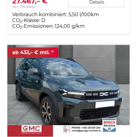
27.467,– €
Details
incl. 17% MwSt.
Verbrauch kombiniert:
5,50 l/100km
CO
-Klasse:
D
2
CO
-Emissionen:
124,00 g/km
2
ab 432,– € mtl.