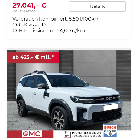
27.041,– €
Details
incl. 17% MwSt.
Verbrauch kombiniert:
5,50 l/100km
CO
-Klasse:
D
2
CO
-Emissionen:
124,00 g/km
2
ab 425,– € mtl.