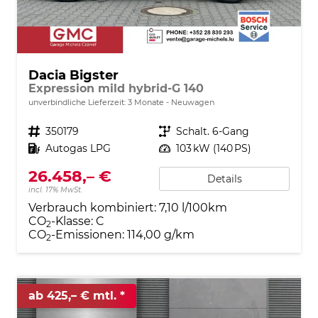
Dacia Bigster
Expression mild hybrid-G 140
unverbindliche Lieferzeit:
3 Monate
Neuwagen
Fahrzeugnr.
350179
Getriebe
Schalt. 6-Gang
Kraftstoff
Autogas LPG
Leistung
103 kW (140 PS)
26.458,– €
Details
incl. 17% MwSt.
Verbrauch kombiniert:
7,10 l/100km
CO
-Klasse:
C
2
CO
-Emissionen:
114,00 g/km
2
ab 425,– € mtl.