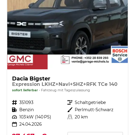
Dacia Bigster
Expression LKHZ+Navi+SHZ+RFK TCe 140
sofort lieferbar
Fahrzeug mit Tageszulassung
Fahrzeugnr.
351093
Getriebe
Schaltgetriebe
Kraftstoff
Benzin
Außenfarbe
Perlmutt-Schwarz
Leistung
103 kW (140 PS)
Kilometerstand
20 km
24.04.2026