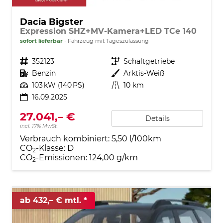
Dacia Bigster
Expression SHZ+MV-Kamera+LED TCe 140
sofort lieferbar
Fahrzeug mit Tageszulassung
Fahrzeugnr.
352123
Getriebe
Schaltgetriebe
Kraftstoff
Benzin
Außenfarbe
Arktis-Weiß
Leistung
103 kW (140 PS)
Kilometerstand
10 km
16.09.2025
27.041,– €
Details
incl. 17% MwSt.
Verbrauch kombiniert:
5,50 l/100km
CO
-Klasse:
D
2
CO
-Emissionen:
124,00 g/km
2
ab 432,– € mtl.