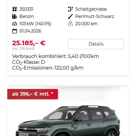
Fahrzeugnr.
350331
Getriebe
Schaltgetriebe
Kraftstoff
Benzin
Außenfarbe
Perlmutt-Schwarz
Leistung
103 kW (140 PS)
Kilometerstand
20.000 km
01.04.2026
25.185,– €
Details
incl. 17% MwSt.
Verbrauch kombiniert:
5,40 l/100km
CO
-Klasse:
D
2
CO
-Emissionen:
122,00 g/km
2
ab 396,– € mtl.