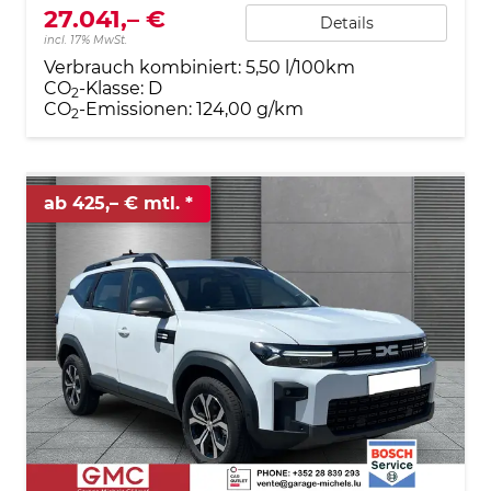
27.041,– €
Details
incl. 17% MwSt.
Verbrauch kombiniert:
5,50 l/100km
CO
-Klasse:
D
2
CO
-Emissionen:
124,00 g/km
2
ab 425,– € mtl.