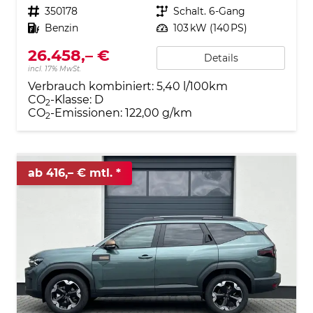
Fahrzeugnr.
350178
Getriebe
Schalt. 6-Gang
Kraftstoff
Benzin
Leistung
103 kW (140 PS)
26.458,– €
Details
incl. 17% MwSt.
Verbrauch kombiniert:
5,40 l/100km
CO
-Klasse:
D
2
CO
-Emissionen:
122,00 g/km
2
ab 416,– € mtl.