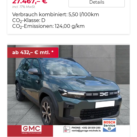
27.467,– €
Details
incl. 17% MwSt.
Verbrauch kombiniert:
5,50 l/100km
CO
-Klasse:
D
2
CO
-Emissionen:
124,00 g/km
2
ab 432,– € mtl.