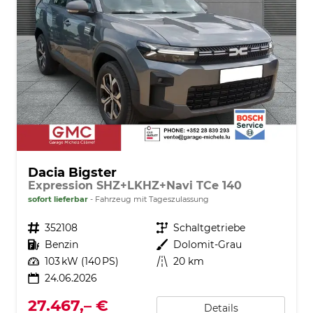
Dacia Bigster
Expression SHZ+LKHZ+Navi TCe 140
sofort lieferbar
Fahrzeug mit Tageszulassung
Fahrzeugnr.
352108
Getriebe
Schaltgetriebe
Kraftstoff
Benzin
Außenfarbe
Dolomit-Grau
Leistung
103 kW (140 PS)
Kilometerstand
20 km
24.06.2026
27.467,– €
Details