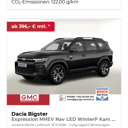
CO
-Emissionen:
122,00 g/km
2
ab 396,– € mtl.
Dacia Bigster
Expression MHEV Nav LED WinterP Kam 17Z
unverbindliche Lieferzeit:
16.10.2026
Jungwagen/Jahreswagen