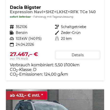
Dacia Bigster
Expression Navi+SHZ+LKHZ+RFK TCe 140
sofort lieferbar
Fahrzeug mit Tageszulassung
Fahrzeugnr.
352106
Getriebe
Schaltgetriebe
Kraftstoff
Benzin
Außenfarbe
Zeder-Grün
Leistung
103 kW (140 PS)
Kilometerstand
20 km
24.04.2026
27.467,– €
Details
incl. 17% MwSt.
Verbrauch kombiniert:
5,50 l/100km
CO
-Klasse:
D
2
CO
-Emissionen:
124,00 g/km
2
ab 432,– € mtl.