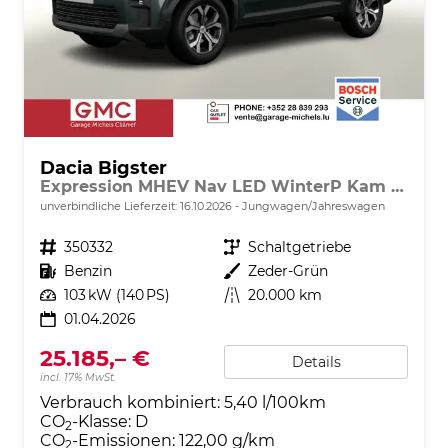
Dacia Bigster
Expression MHEV Nav LED WinterP Kam 17Z
unverbindliche Lieferzeit:
16.10.2026
Jungwagen/Jahreswagen
Fahrzeugnr.
350332
Getriebe
Schaltgetriebe
Kraftstoff
Benzin
Außenfarbe
Zeder-Grün
Leistung
103 kW (140 PS)
Kilometerstand
20.000 km
01.04.2026
25.185,– €
Details
incl. 17% MwSt.
Verbrauch kombiniert:
5,40 l/100km
CO
-Klasse:
D
2
CO
-Emissionen:
122,00 g/km
2