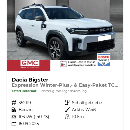
Dacia Bigster
Expression Winter-Plus,- & Easy-Paket TCe 140
sofort lieferbar
Fahrzeug mit Tageszulassung
Fahrzeugnr.
352119
Getriebe
Schaltgetriebe
Kraftstoff
Benzin
Außenfarbe
Arktis-Weiß
Leistung
103 kW (140 PS)
Kilometerstand
10 km
15.09.2025