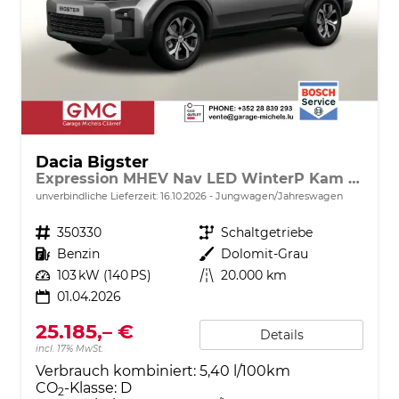
Dacia Bigster
Expression MHEV Nav LED WinterP Kam 17Z
unverbindliche Lieferzeit:
16.10.2026
Jungwagen/Jahreswagen
Fahrzeugnr.
350330
Getriebe
Schaltgetriebe
Kraftstoff
Benzin
Außenfarbe
Dolomit-Grau
Leistung
103 kW (140 PS)
Kilometerstand
20.000 km
01.04.2026
25.185,– €
Details
incl. 17% MwSt.
Verbrauch kombiniert:
5,40 l/100km
CO
-Klasse:
D
2