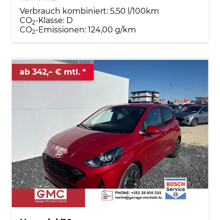
Verbrauch kombiniert:
5,50 l/100km
CO
-Klasse:
D
2
CO
-Emissionen:
124,00 g/km
2
ab 342,– € mtl.