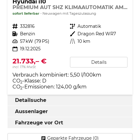
Hyundai i10
PREMIUM AUT SHZ KLIMAAUTOMATIK AMBIENTE ALU RFK PDC NAVI
sofort lieferbar
Neuwagen mit Tageszulassung
Fahrzeugnr.
332816
Getriebe
Automatik
Kraftstoff
Benzin
Außenfarbe
Dragon Red WR7
Leistung
57 kW (79 PS)
Kilometerstand
10 km
19.12.2025
21.733,– €
Details
incl. 17% MwSt.
Verbrauch kombiniert:
5,50 l/100km
CO
-Klasse:
D
2
CO
-Emissionen:
124,00 g/km
2
Detailsuche
Aussenlager
Fahrzeuge vor Ort
Geparkte Fahrzeuge (
0
)