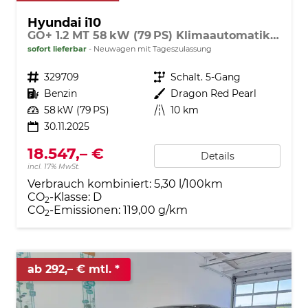
Hyundai i10
GO+ 1.2 MT 58 kW (79 PS) Klimaautomatik, Navigationssystem, Apple CarPlay & Android Auto, Sitzheizung, Lenkradheizung, Einparkhilfe hinten, Rückfahrkamera, Privacy Glass, 15" Leichtmetallfelgen, uvm.
sofort lieferbar
Neuwagen mit Tageszulassung
Fahrzeugnr.
329709
Getriebe
Schalt. 5-Gang
Kraftstoff
Benzin
Außenfarbe
Dragon Red Pearl
Leistung
58 kW (79 PS)
Kilometerstand
10 km
30.11.2025
18.547,– €
Details
incl. 17% MwSt.
Verbrauch kombiniert:
5,30 l/100km
CO
-Klasse:
D
2
CO
-Emissionen:
119,00 g/km
2
ab 292,– € mtl.