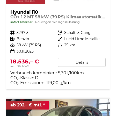
Hyundai i10
GO+ 1.2 MT 58 kW (79 PS) Klimaautomatik, Navigationssystem, Apple CarPlay & Android Auto, Sitzheizung, Lenkradheizung, Einparkhilfe hinten, Rückfahrkamera, Privacy Glass, 15" Leichtmetallfelgen, uvm.
sofort lieferbar
Neuwagen mit Tageszulassung
Fahrzeugnr.
329713
Getriebe
Schalt. 5-Gang
Kraftstoff
Benzin
Außenfarbe
Lucid Lime Metallic
Leistung
58 kW (79 PS)
Kilometerstand
25 km
30.11.2025
18.536,– €
Details
incl. 17% MwSt.
Verbrauch kombiniert:
5,30 l/100km
CO
-Klasse:
D
2
CO
-Emissionen:
119,00 g/km
2
ab 292,– € mtl.