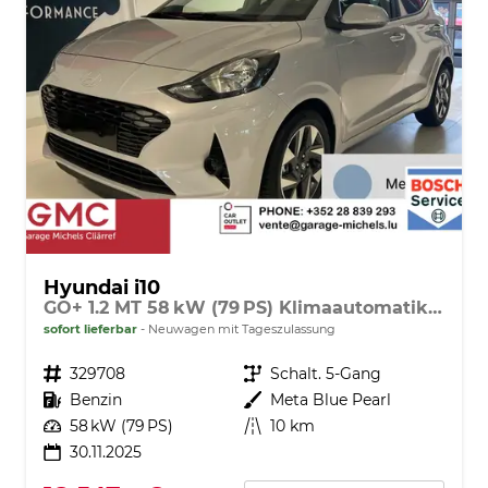
Hyundai i10
GO+ 1.2 MT 58 kW (79 PS) Klimaautomatik, Navigationssystem, Apple CarPlay & Android Auto, Sitzheizung, Lenkradheizung, Einparkhilfe hinten, Rückfahrkamera, Privacy Glass, 15" Leichtmetallfelgen, uvm.
sofort lieferbar
Neuwagen mit Tageszulassung
Fahrzeugnr.
329708
Getriebe
Schalt. 5-Gang
Kraftstoff
Benzin
Außenfarbe
Meta Blue Pearl
Leistung
58 kW (79 PS)
Kilometerstand
10 km
30.11.2025