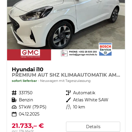
Hyundai i10
PREMIUM AUT SHZ KLIMAAUTOMATIK AMBIENTE ALU RFK PDC NAVI
sofort lieferbar
Neuwagen mit Tageszulassung
Fahrzeugnr.
331750
Getriebe
Automatik
Kraftstoff
Benzin
Außenfarbe
Atlas White SAW
Leistung
57 kW (79 PS)
Kilometerstand
10 km
04.12.2025
21.733,– €
Details
incl. 17% MwSt.