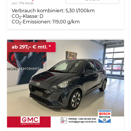
incl. 17% MwSt.
Verbrauch kombiniert:
5,30 l/100km
CO
-Klasse:
D
2
CO
-Emissionen:
119,00 g/km
2
ab 297,– € mtl.