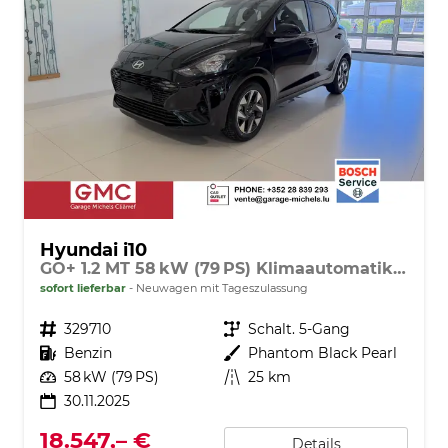
Hyundai i10
GO+ 1.2 MT 58 kW (79 PS) Klimaautomatik, Navigationssystem, Apple CarPlay & Android Auto, Sitzheizung, Lenkradheizung, Einparkhilfe hinten, Rückfahrkamera, Privacy Glass, 15" Leichtmetallfelgen, uvm.
sofort lieferbar
Neuwagen mit Tageszulassung
Fahrzeugnr.
329710
Getriebe
Schalt. 5-Gang
Kraftstoff
Benzin
Außenfarbe
Phantom Black Pearl
Leistung
58 kW (79 PS)
Kilometerstand
25 km
30.11.2025
18.547,– €
Details