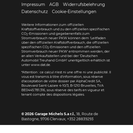
Impressum
AGB
Widerrufsbelehrung
Datenschutz
Cookie-Einstellungen
Weitere Informationen zum offiziellen
Kraftstoffverbrauch und zu den offiziellen spezifischen
CO
-Emissionen und gegebenenfalls zum
2
Stromverbrauch neuer PKW können dem 'Leitfaden
über den offiziellen Kraftstoffverbrauch, die offiziellen
spezifischen CO
-Emissionen und den offiziellen
2
Stromverbrauch neuer PKW' entnommen werden, der
an allen Verkaufsstellen und bei der 'Deutschen
Automobil Treuhand GmbH' unentgeltlich erhältlich ist
unter www.dat.de.
*Attention : ce calcul n'est ni une offre ni une publicité. Il
vous est transmis à titre d'information, sous réserve
d'acceptation de votre dossier par AlphaCredit SA,
Boulevard Saint-Lazare 4-10/3, B-1210 Bruxelles, TVA
BE0445.781.316, sous réserve des tarifs en vigueur et
tenant compte des dispositions légales.
© 2026
Garage Michels S.a r.l.
,
18, Route de
Bastogne
,
9706
Clervaux,
+352 28839293