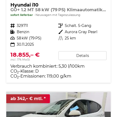
Hyundai i10
GO+ 1.2 MT 58 kW (79 PS) Klimaautomatik, Navigationssystem, Apple CarPlay & Android Auto, Sitzheizung, Lenkradheizung, Einparkhilfe hinten, Rückfahrkamera, Privacy Glass, 15" Leichtmetallfelgen, uvm.
sofort lieferbar
Neuwagen mit Tageszulassung
Fahrzeugnr.
329711
Getriebe
Schalt. 5-Gang
Kraftstoff
Benzin
Außenfarbe
Aurora Gray Pearl
Leistung
58 kW (79 PS)
Kilometerstand
25 km
30.11.2025
18.855,– €
Details
incl. 17% MwSt.
Verbrauch kombiniert:
5,30 l/100km
CO
-Klasse:
D
2
CO
-Emissionen:
119,00 g/km
2
ab 342,– € mtl.