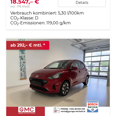
18.547,– €
Details
incl. 17% MwSt.
Verbrauch kombiniert:
5,30 l/100km
CO
-Klasse:
D
2
CO
-Emissionen:
119,00 g/km
2
ab 292,– € mtl.