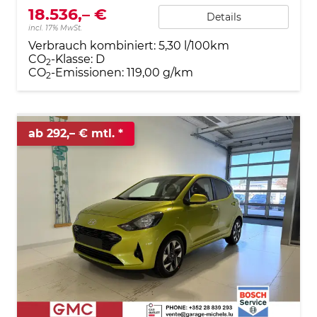
18.536,– €
Details
incl. 17% MwSt.
Verbrauch kombiniert:
5,30 l/100km
CO
-Klasse:
D
2
CO
-Emissionen:
119,00 g/km
2
ab 292,– € mtl.