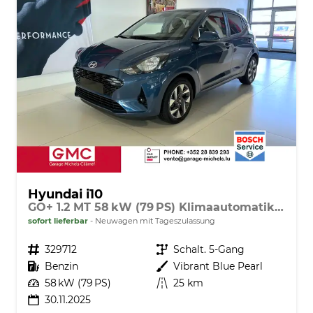
Hyundai i10
GO+ 1.2 MT 58 kW (79 PS) Klimaautomatik, Navigationssystem, Apple CarPlay & Android Auto, Sitzheizung, Lenkradheizung, Einparkhilfe hinten, Rückfahrkamera, Privacy Glass, 15" Leichtmetallfelgen, uvm.
sofort lieferbar
Neuwagen mit Tageszulassung
Fahrzeugnr.
329712
Getriebe
Schalt. 5-Gang
Kraftstoff
Benzin
Außenfarbe
Vibrant Blue Pearl
Leistung
58 kW (79 PS)
Kilometerstand
25 km
30.11.2025