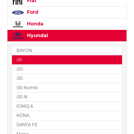
Fiat
Ford
Honda
Hyundai
BAYON
i10
i20
i30
i30 Kombi
i30 N
IONIQ 6
KONA
SANTA FE
Staria