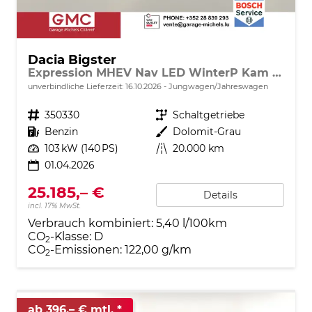
Dacia Bigster
Expression MHEV Nav LED WinterP Kam 17Z
unverbindliche Lieferzeit:
16.10.2026
Jungwagen/Jahreswagen
Fahrzeugnr.
350330
Getriebe
Schaltgetriebe
Kraftstoff
Benzin
Außenfarbe
Dolomit-Grau
Leistung
103 kW (140 PS)
Kilometerstand
20.000 km
01.04.2026
25.185,– €
Details
incl. 17% MwSt.
Verbrauch kombiniert:
5,40 l/100km
CO
-Klasse:
D
2
CO
-Emissionen:
122,00 g/km
2
ab 396,– € mtl.