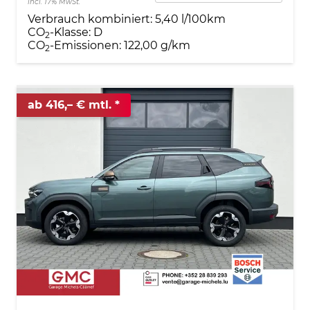
incl. 17% MwSt.
Verbrauch kombiniert:
5,40 l/100km
CO
-Klasse:
D
2
CO
-Emissionen:
122,00 g/km
2
ab 416,– € mtl.