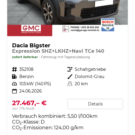
Dacia Bigster
Expression SHZ+LKHZ+Navi TCe 140
sofort lieferbar
Fahrzeug mit Tageszulassung
Fahrzeugnr.
352108
Getriebe
Schaltgetriebe
Kraftstoff
Benzin
Außenfarbe
Dolomit-Grau
Leistung
103 kW (140 PS)
Kilometerstand
20 km
24.06.2026
27.467,– €
Details
incl. 17% MwSt.
Verbrauch kombiniert:
5,50 l/100km
CO
-Klasse:
D
2
CO
-Emissionen:
124,00 g/km
2