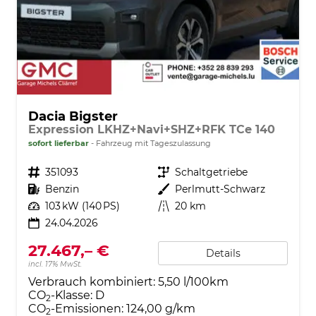
Dacia Bigster
Expression LKHZ+Navi+SHZ+RFK TCe 140
sofort lieferbar
Fahrzeug mit Tageszulassung
Fahrzeugnr.
351093
Getriebe
Schaltgetriebe
Kraftstoff
Benzin
Außenfarbe
Perlmutt-Schwarz
Leistung
103 kW (140 PS)
Kilometerstand
20 km
24.04.2026
27.467,– €
Details
incl. 17% MwSt.
Verbrauch kombiniert:
5,50 l/100km
CO
-Klasse:
D
2
CO
-Emissionen:
124,00 g/km
2