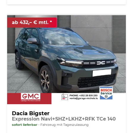
ab 432,– € mtl.
Dacia Bigster
Expression Navi+SHZ+LKHZ+RFK TCe 140
sofort lieferbar
Fahrzeug mit Tageszulassung