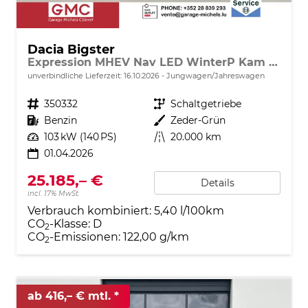
Dacia Bigster
Expression MHEV Nav LED WinterP Kam 17Z
unverbindliche Lieferzeit:
16.10.2026
Jungwagen/Jahreswagen
Fahrzeugnr.
350332
Getriebe
Schaltgetriebe
Kraftstoff
Benzin
Außenfarbe
Zeder-Grün
Leistung
103 kW (140 PS)
Kilometerstand
20.000 km
01.04.2026
25.185,– €
Details
incl. 17% MwSt.
Verbrauch kombiniert:
5,40 l/100km
CO
-Klasse:
D
2
CO
-Emissionen:
122,00 g/km
2
ab 416,– € mtl.