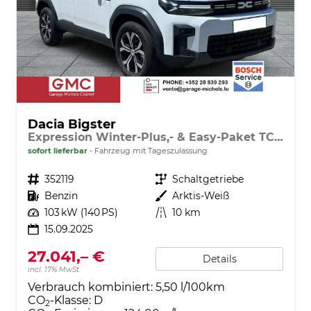
Dacia Bigster
Expression Winter-Plus,- & Easy-Paket TCe 140
sofort lieferbar
Fahrzeug mit Tageszulassung
Fahrzeugnr.
352119
Getriebe
Schaltgetriebe
Kraftstoff
Benzin
Außenfarbe
Arktis-Weiß
Leistung
103 kW (140 PS)
Kilometerstand
10 km
15.09.2025
27.041,– €
Details
incl. 17% MwSt.
Verbrauch kombiniert:
5,50 l/100km
CO
-Klasse:
D
2