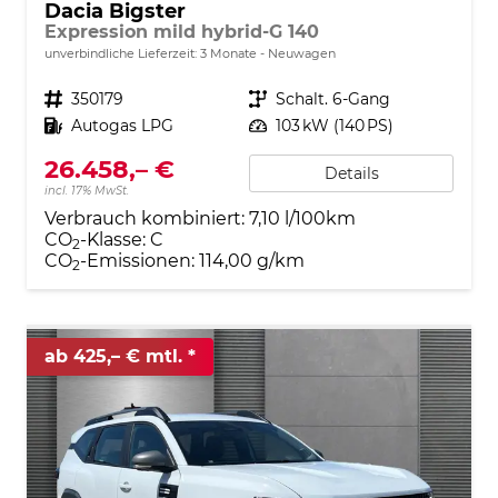
Dacia Bigster
Expression mild hybrid-G 140
unverbindliche Lieferzeit:
3 Monate
Neuwagen
Fahrzeugnr.
350179
Getriebe
Schalt. 6-Gang
Kraftstoff
Autogas LPG
Leistung
103 kW (140 PS)
26.458,– €
Details
incl. 17% MwSt.
Verbrauch kombiniert:
7,10 l/100km
CO
-Klasse:
C
2
CO
-Emissionen:
114,00 g/km
2
ab 425,– € mtl.