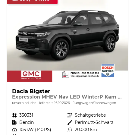
Dacia Bigster
Expression MHEV Nav LED WinterP Kam 17Z
unverbindliche Lieferzeit:
16.10.2026
Jungwagen/Jahreswagen
Fahrzeugnr.
350331
Getriebe
Schaltgetriebe
Kraftstoff
Benzin
Außenfarbe
Perlmutt-Schwarz
Leistung
103 kW (140 PS)
Kilometerstand
20.000 km