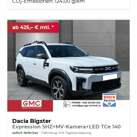
CO
-Emissionen:
124,00 g/km
2
ab 425,– € mtl.
Dacia Bigster
Expression SHZ+MV-Kamera+LED TCe 140
sofort lieferbar
Fahrzeug mit Tageszulassung