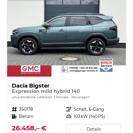
Dacia Bigster
Expression mild hybrid 140
unverbindliche Lieferzeit:
3 Monate
Neuwagen
Fahrzeugnr.
350178
Getriebe
Schalt. 6-Gang
Kraftstoff
Benzin
Leistung
103 kW (140 PS)
26.458,– €
Details