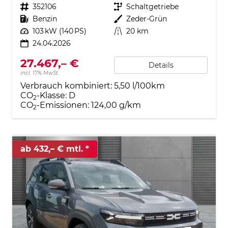
Fahrzeugnr.
352106
Getriebe
Schaltgetriebe
Kraftstoff
Benzin
Außenfarbe
Zeder-Grün
Leistung
103 kW (140 PS)
Kilometerstand
20 km
24.04.2026
27.467,– €
Details
incl. 17% MwSt.
Verbrauch kombiniert:
5,50 l/100km
CO
-Klasse:
D
2
CO
-Emissionen:
124,00 g/km
2
ab 432,– € mtl.