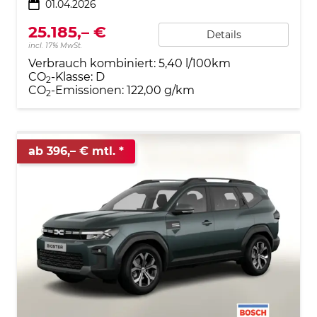
01.04.2026
25.185,– €
Details
incl. 17% MwSt.
Verbrauch kombiniert:
5,40 l/100km
CO
-Klasse:
D
2
CO
-Emissionen:
122,00 g/km
2
ab 396,– € mtl.