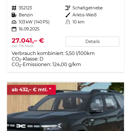
Fahrzeugnr.
352123
Getriebe
Schaltgetriebe
Kraftstoff
Benzin
Außenfarbe
Arktis-Weiß
Leistung
103 kW (140 PS)
Kilometerstand
10 km
16.09.2025
27.041,– €
Details
incl. 17% MwSt.
Verbrauch kombiniert:
5,50 l/100km
CO
-Klasse:
D
2
CO
-Emissionen:
124,00 g/km
2
ab 432,– € mtl.