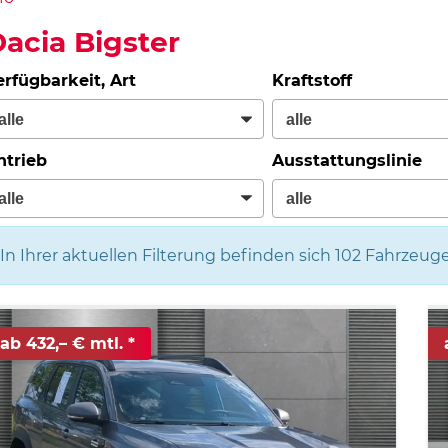
acia Bigster
erfügbarkeit, Art
Kraftstoff
ntrieb
Ausstattungslinie
In Ihrer aktuellen Filterung befinden sich
102
Fahrzeuge
ab 432,– € mtl.