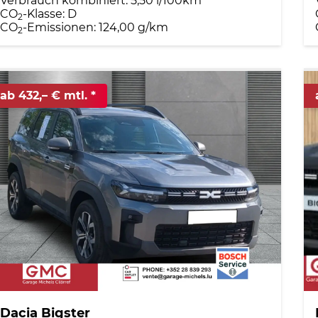
Verbrauch kombiniert:
5,50 l/100km
CO
-Klasse:
D
2
CO
-Emissionen:
124,00 g/km
2
ab 432,– € mtl.
Dacia Bigster