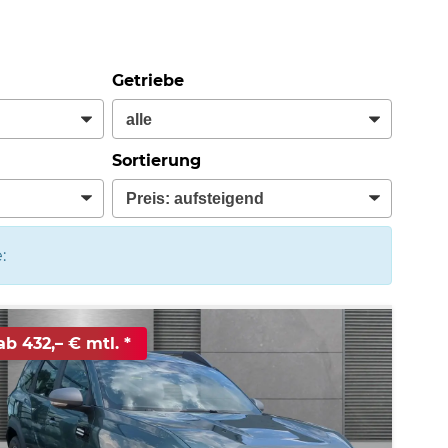
Getriebe
Sortierung
:
ab 432,– € mtl.