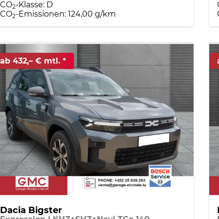
CO
-Klasse:
D
2
CO
-Emissionen:
124,00 g/km
2
ab 432,– € mtl.
Dacia Bigster