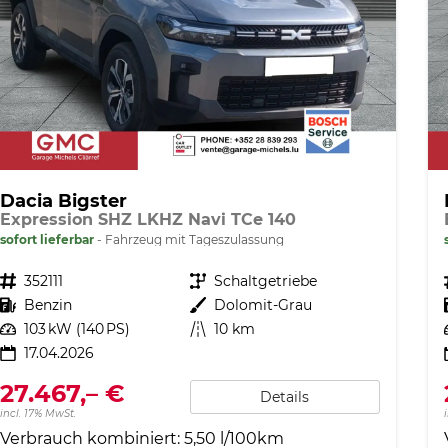
Dacia Bigster
Expression SHZ LKHZ Navi TCe 140
sofort lieferbar
Fahrzeug mit Tageszulassung
Fahrzeugnr.
352111
Getriebe
Schaltgetriebe
Kraftstoff
Benzin
Außenfarbe
Dolomit-Grau
Leistung
103 kW (140 PS)
Kilometerstand
10 km
17.04.2026
27.467,– €
Details
incl. 17% MwSt.
Verbrauch kombiniert:
5,50 l/100km