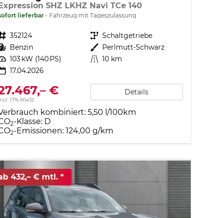
Expression SHZ LKHZ Navi TCe 140
sofort lieferbar
Fahrzeug mit Tageszulassung
Fahrzeugnr.
352124
Getriebe
Schaltgetriebe
Kraftstoff
Benzin
Außenfarbe
Perlmutt-Schwarz
Leistung
103 kW (140 PS)
Kilometerstand
10 km
17.04.2026
27.467,– €
Details
incl. 17% MwSt.
Verbrauch kombiniert:
5,50 l/100km
CO
-Klasse:
D
2
CO
-Emissionen:
124,00 g/km
2
ab 432,– € mtl.