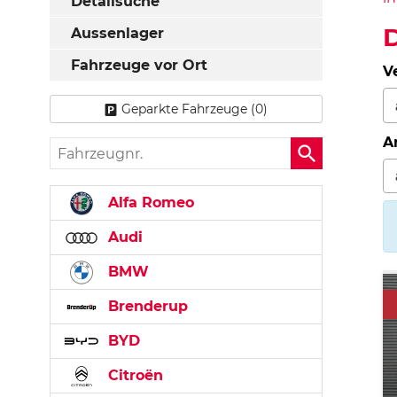
Detailsuche
D
Aussenlager
Fahrzeuge vor Ort
V
Geparkte Fahrzeuge (
0
)
A
Fahrzeugnr.
Alfa Romeo
Audi
BMW
Brenderup
BYD
Citroën