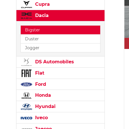
Cupra
Dacia
Bigster
Duster
Jogger
DS Automobiles
Fiat
Ford
Honda
Hyundai
Iveco
Jaecoo