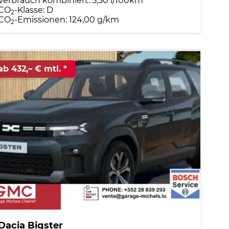
Verbrauch kombiniert:
5,50 l/100km
CO
-Klasse:
D
2
CO
-Emissionen:
124,00 g/km
2
ab 432,– € mtl.
Dacia Bigster