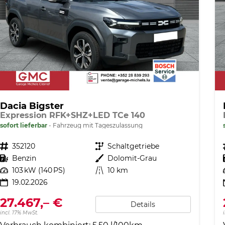
Dacia Bigster
Expression RFK+SHZ+LED TCe 140
sofort lieferbar
Fahrzeug mit Tageszulassung
Fahrzeugnr.
352120
Getriebe
Schaltgetriebe
Kraftstoff
Benzin
Außenfarbe
Dolomit-Grau
Leistung
103 kW (140 PS)
Kilometerstand
10 km
19.02.2026
27.467,– €
Details
incl. 17% MwSt.