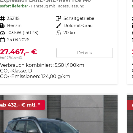
Expression LKHZ+SHZ+Navi TCe 140
sofort lieferbar
Fahrzeug mit Tageszulassung
Fahrzeugnr.
352115
Getriebe
Schaltgetriebe
Kraftstoff
Benzin
Außenfarbe
Dolomit-Grau
Leistung
103 kW (140 PS)
Kilometerstand
20 km
24.04.2026
27.467,– €
Details
incl. 17% MwSt.
Verbrauch kombiniert:
5,50 l/100km
CO
-Klasse:
D
2
CO
-Emissionen:
124,00 g/km
2
ab 432,– € mtl.