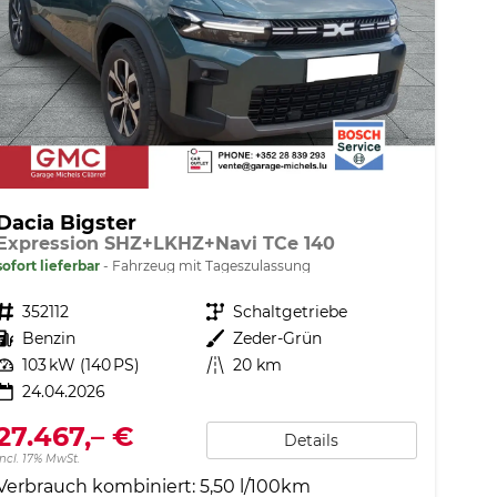
Dacia Bigster
Expression SHZ+LKHZ+Navi TCe 140
sofort lieferbar
Fahrzeug mit Tageszulassung
Fahrzeugnr.
352112
Getriebe
Schaltgetriebe
Kraftstoff
Benzin
Außenfarbe
Zeder-Grün
Leistung
103 kW (140 PS)
Kilometerstand
20 km
24.04.2026
27.467,– €
Details
incl. 17% MwSt.
Verbrauch kombiniert:
5,50 l/100km