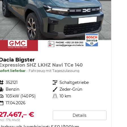
Dacia Bigster
Expression SHZ LKHZ Navi TCe 140
sofort lieferbar
Fahrzeug mit Tageszulassung
Fahrzeugnr.
352121
Getriebe
Schaltgetriebe
Kraftstoff
Benzin
Außenfarbe
Zeder-Grün
Leistung
103 kW (140 PS)
Kilometerstand
10 km
17.04.2026
27.467,– €
Details
incl. 17% MwSt.