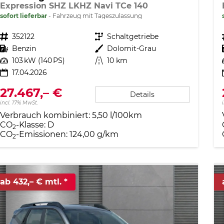
Expression SHZ LKHZ Navi TCe 140
sofort lieferbar
Fahrzeug mit Tageszulassung
Fahrzeugnr.
352122
Getriebe
Schaltgetriebe
Kraftstoff
Benzin
Außenfarbe
Dolomit-Grau
Leistung
103 kW (140 PS)
Kilometerstand
10 km
17.04.2026
27.467,– €
Details
incl. 17% MwSt.
Verbrauch kombiniert:
5,50 l/100km
CO
-Klasse:
D
2
CO
-Emissionen:
124,00 g/km
2
ab 432,– € mtl.