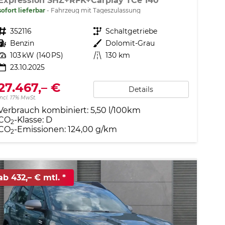
Expression SHZ+RFK+Carplay TCe 140
sofort lieferbar
Fahrzeug mit Tageszulassung
Fahrzeugnr.
352116
Getriebe
Schaltgetriebe
Kraftstoff
Benzin
Außenfarbe
Dolomit-Grau
Leistung
103 kW (140 PS)
Kilometerstand
130 km
23.10.2025
27.467,– €
Details
incl. 17% MwSt.
Verbrauch kombiniert:
5,50 l/100km
CO
-Klasse:
D
2
CO
-Emissionen:
124,00 g/km
2
ab 432,– € mtl.