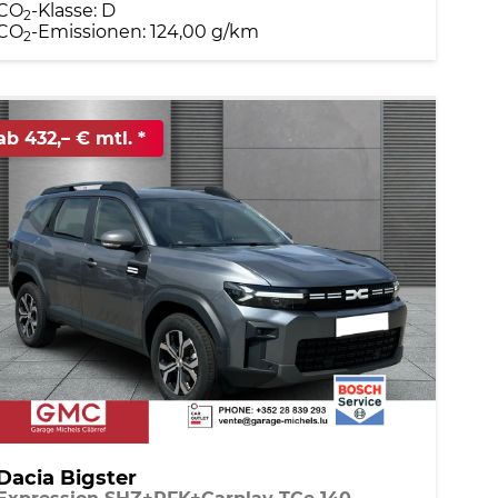
CO
-Klasse:
D
2
CO
-Emissionen:
124,00 g/km
2
ab 432,– € mtl.
Dacia Bigster