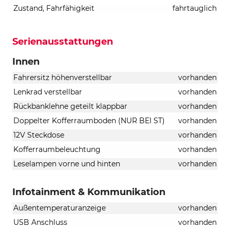
Zustand, Fahrfähigkeit
fahrtauglich
Serienausstattungen
Innen
Fahrersitz höhenverstellbar
vorhanden
Lenkrad verstellbar
vorhanden
Rückbanklehne geteilt klappbar
vorhanden
Doppelter Kofferraumboden (NUR BEI ST)
vorhanden
12V Steckdose
vorhanden
Kofferraumbeleuchtung
vorhanden
Leselampen vorne und hinten
vorhanden
Infotainment & Kommunikation
Außentemperaturanzeige
vorhanden
USB Anschluss
vorhanden