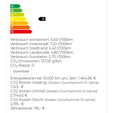
Verbrauch kombiniert:
5,60 l/100km
Verbrauch Innenstadt:
7,20 l/100km
Verbrauch Stadtrand:
5,40 l/100km
Verbrauch Landstraße:
4,80 l/100km
Verbrauch Autobahn:
5,70 l/100km
CO
-Emissionen:
127,00 g/km
2
CO
-Klasse:
D
2
Download
Energiekosten bei 15.000 km pro Jahr:
1.464,96 €
CO2 Kosten (niedrig)
:
(Kosten Durchschnitt 10 Jahre)
1.143,- €
CO2 Kosten (mittel)
:
(Kosten Durchschnitt 10 Jahre)
2.714,62 €
CO2 Kosten (hoch)
:
(Kosten Durchschnitt 10 Jahre)
4.191,- €
Jahressteuer:
96,- €