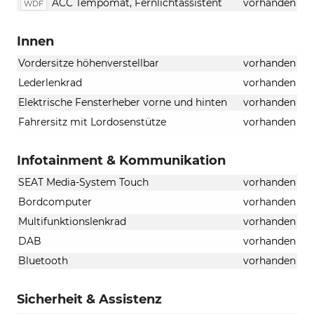
ACC Tempomat, Fernlichtassistent
vorhanden
WDF
Innen
Vordersitze höhenverstellbar
vorhanden
Lederlenkrad
vorhanden
Elektrische Fensterheber vorne und hinten
vorhanden
Fahrersitz mit Lordosenstütze
vorhanden
Infotainment & Kommunikation
SEAT Media-System Touch
vorhanden
Bordcomputer
vorhanden
Multifunktionslenkrad
vorhanden
DAB
vorhanden
Bluetooth
vorhanden
Sicherheit & Assistenz