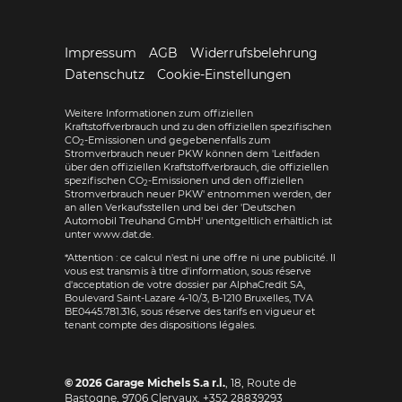
Impressum
AGB
Widerrufsbelehrung
Datenschutz
Cookie-Einstellungen
Weitere Informationen zum offiziellen
Kraftstoffverbrauch und zu den offiziellen spezifischen
CO
-Emissionen und gegebenenfalls zum
2
Stromverbrauch neuer PKW können dem 'Leitfaden
über den offiziellen Kraftstoffverbrauch, die offiziellen
spezifischen CO
-Emissionen und den offiziellen
2
Stromverbrauch neuer PKW' entnommen werden, der
an allen Verkaufsstellen und bei der 'Deutschen
Automobil Treuhand GmbH' unentgeltlich erhältlich ist
unter www.dat.de.
*Attention : ce calcul n'est ni une offre ni une publicité. Il
vous est transmis à titre d'information, sous réserve
d'acceptation de votre dossier par AlphaCredit SA,
Boulevard Saint-Lazare 4-10/3, B-1210 Bruxelles, TVA
BE0445.781.316, sous réserve des tarifs en vigueur et
tenant compte des dispositions légales.
© 2026
Garage Michels S.a r.l.
,
18, Route de
Bastogne
,
9706
Clervaux,
+352 28839293