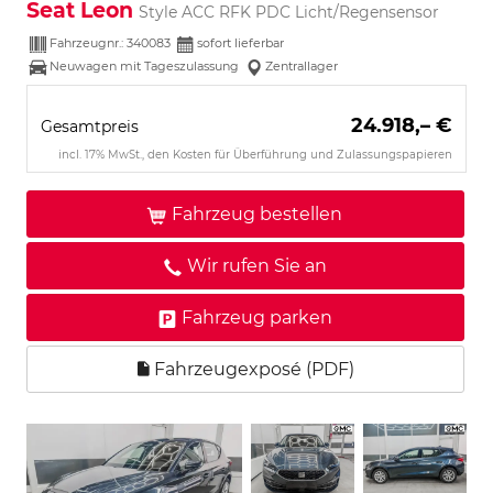
Seat Leon
Style ACC RFK PDC Licht/Regensensor
Fahrzeugnr.:
340083
sofort lieferbar
Neuwagen mit Tageszulassung
Zentrallager
24.918,– €
Gesamtpreis
incl. 17% MwSt., den Kosten für Überführung und Zulassungspapieren
Fahrzeug bestellen
Wir rufen Sie an
Fahrzeug parken
Fahrzeugexposé (PDF)