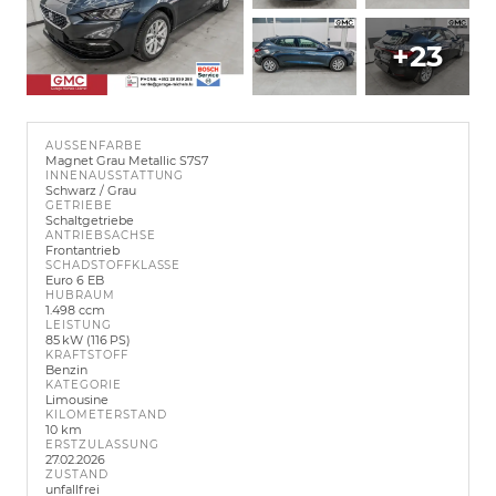
+23
AUSSENFARBE
Magnet Grau Metallic S7S7
INNENAUSSTATTUNG
Schwarz / Grau
GETRIEBE
Schaltgetriebe
ANTRIEBSACHSE
Frontantrieb
SCHADSTOFFKLASSE
Euro 6 EB
HUBRAUM
1.498 ccm
LEISTUNG
85 kW (116 PS)
KRAFTSTOFF
Benzin
KATEGORIE
Limousine
KILOMETERSTAND
10 km
ERSTZULASSUNG
27.02.2026
ZUSTAND
unfallfrei