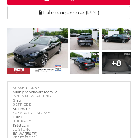
Fahrzeugexposé (PDF)
+8
AUSSENFARBE
Midnight Schwarz Metallic
INNENAUSSTATTUNG
Grau
GETRIEBE
Automatik
SCHADSTOFFKLASSE
Euro 6
HUBRAUM
1.968 ccm
LEISTUNG
110 kW (150 PS)
KRAFTSTOFF