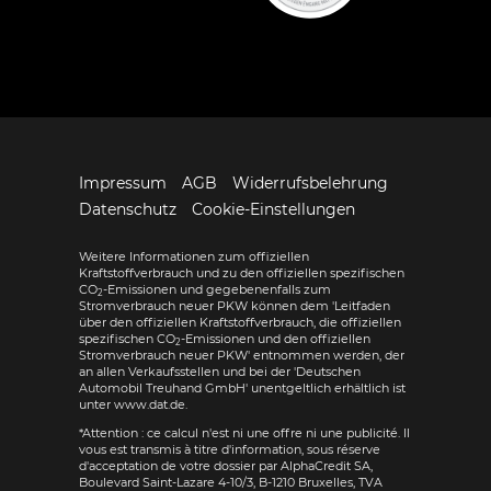
Impressum
AGB
Widerrufsbelehrung
Datenschutz
Cookie-Einstellungen
Weitere Informationen zum offiziellen
Kraftstoffverbrauch und zu den offiziellen spezifischen
CO
-Emissionen und gegebenenfalls zum
2
Stromverbrauch neuer PKW können dem 'Leitfaden
über den offiziellen Kraftstoffverbrauch, die offiziellen
spezifischen CO
-Emissionen und den offiziellen
2
Stromverbrauch neuer PKW' entnommen werden, der
an allen Verkaufsstellen und bei der 'Deutschen
Automobil Treuhand GmbH' unentgeltlich erhältlich ist
unter www.dat.de.
*Attention : ce calcul n'est ni une offre ni une publicité. Il
vous est transmis à titre d'information, sous réserve
d'acceptation de votre dossier par AlphaCredit SA,
Boulevard Saint-Lazare 4-10/3, B-1210 Bruxelles, TVA