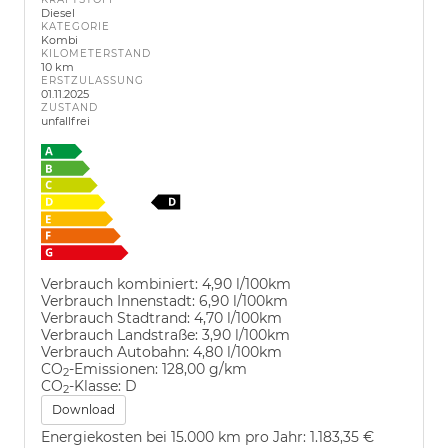
Diesel
KATEGORIE
Kombi
KILOMETERSTAND
10 km
ERSTZULASSUNG
01.11.2025
ZUSTAND
unfallfrei
Verbrauch kombiniert:
4,90 l/100km
Verbrauch Innenstadt:
6,90 l/100km
Verbrauch Stadtrand:
4,70 l/100km
Verbrauch Landstraße:
3,90 l/100km
Verbrauch Autobahn:
4,80 l/100km
CO
-Emissionen:
128,00 g/km
2
CO
-Klasse:
D
2
Download
Energiekosten bei 15.000 km pro Jahr:
1.183,35 €