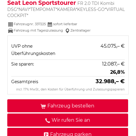
Seat Leon Sportstourer
FR 2.0 TDI Kombi
DSG*NAVI*TEMPOMAT*KAMERA*KEYLESS-GO*VIRTUAL
COCKPIT*
Fahrzeugnr.:
337225
sofort lieferbar
Fahrzeug mit Tageszulassung
Zentrallager
45.075,– €
UVP ohne
Überführungskosten
12.087,– €
Sie sparen:
26,8%
32.988,– €
Gesamtpreis
incl. 17% MwSt., den Kosten für Überführung und Zulassungspapieren
Fahrzeug bestellen
Wir rufen Sie an
Fahrzeug parken