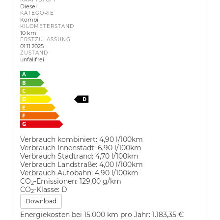
Diesel
KATEGORIE
Kombi
KILOMETERSTAND
10 km
ERSTZULASSUNG
01.11.2025
ZUSTAND
unfallfrei
Verbrauch kombiniert:
4,90 l/100km
Verbrauch Innenstadt:
6,90 l/100km
Verbrauch Stadtrand:
4,70 l/100km
Verbrauch Landstraße:
4,00 l/100km
Verbrauch Autobahn:
4,90 l/100km
CO
-Emissionen:
129,00 g/km
2
CO
-Klasse:
D
2
Download
Energiekosten bei 15.000 km pro Jahr:
1.183,35 €