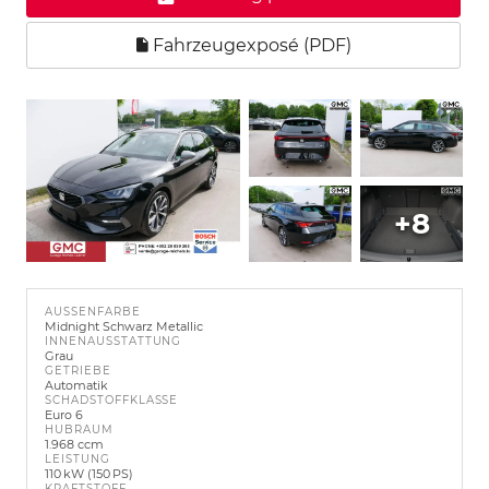
Fahrzeugexposé (PDF)
+8
AUSSENFARBE
Midnight Schwarz Metallic
INNENAUSSTATTUNG
Grau
GETRIEBE
Automatik
SCHADSTOFFKLASSE
Euro 6
HUBRAUM
1.968 ccm
LEISTUNG
110 kW (150 PS)
KRAFTSTOFF