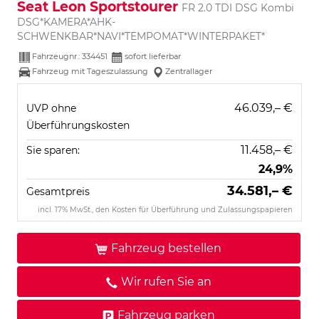
Seat Leon Sportstourer
FR 2.0 TDI DSG Kombi
DSG*KAMERA*AHK-
SCHWENKBAR*NAVI*TEMPOMAT*WINTERPAKET*
Fahrzeugnr.:
334451
sofort lieferbar
Fahrzeug mit Tageszulassung
Zentrallager
46.039,– €
UVP ohne
Überführungskosten
11.458,– €
Sie sparen:
24,9%
34.581,– €
Gesamtpreis
incl. 17% MwSt., den Kosten für Überführung und Zulassungspapieren
Fahrzeug bestellen
Wir rufen Sie an
Fahrzeug parken