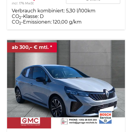
incl. 17% MwSt.
Verbrauch kombiniert:
5,30 l/100km
CO
-Klasse:
D
2
CO
-Emissionen:
120,00 g/km
2
ab 300,– € mtl.