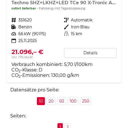
Techno SHZ+LKHZ+LED TCe 90 X-Tronic Autom.
sofort lieferbar
Fahrzeug mit Tageszulassung
Fahrzeugnr.
351620
Getriebe
Automatik
Kraftstoff
Benzin
Außenfarbe
Iron-Blau
Leistung
66 kW (90 PS)
Kilometerstand
15 km
25.11.2025
21.096,– €
Details
incl. 17% MwSt.
Verbrauch kombiniert:
5,70 l/100km
CO
-Klasse:
D
2
CO
-Emissionen:
130,00 g/km
2
Datensätze pro Seite:
10
20
50
100
250
Seiten:
1
2