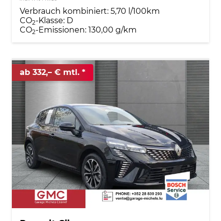
Verbrauch kombiniert:
5,70 l/100km
CO
-Klasse:
D
2
CO
-Emissionen:
130,00 g/km
2
ab 332,– € mtl.