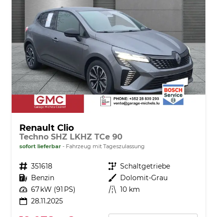
Renault Clio
Techno SHZ LKHZ TCe 90
sofort lieferbar
Fahrzeug mit Tageszulassung
Fahrzeugnr.
351618
Getriebe
Schaltgetriebe
Kraftstoff
Benzin
Außenfarbe
Dolomit-Grau
Leistung
67 kW (91 PS)
Kilometerstand
10 km
28.11.2025