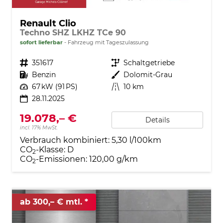
Renault Clio
Techno SHZ LKHZ TCe 90
sofort lieferbar
Fahrzeug mit Tageszulassung
Fahrzeugnr.
351617
Getriebe
Schaltgetriebe
Kraftstoff
Benzin
Außenfarbe
Dolomit-Grau
Leistung
67 kW (91 PS)
Kilometerstand
10 km
28.11.2025
19.078,– €
Details
incl. 17% MwSt.
Verbrauch kombiniert:
5,30 l/100km
CO
-Klasse:
D
2
CO
-Emissionen:
120,00 g/km
2
ab 300,– € mtl.