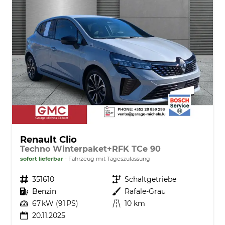
Renault Clio
Techno Winterpaket+RFK TCe 90
sofort lieferbar
Fahrzeug mit Tageszulassung
Fahrzeugnr.
351610
Getriebe
Schaltgetriebe
Kraftstoff
Benzin
Außenfarbe
Rafale-Grau
Leistung
67 kW (91 PS)
Kilometerstand
10 km
20.11.2025