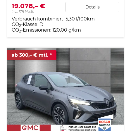
19.078,– €
Details
incl. 17% MwSt.
Verbrauch kombiniert:
5,30 l/100km
CO
-Klasse:
D
2
CO
-Emissionen:
120,00 g/km
2
ab 300,– € mtl.