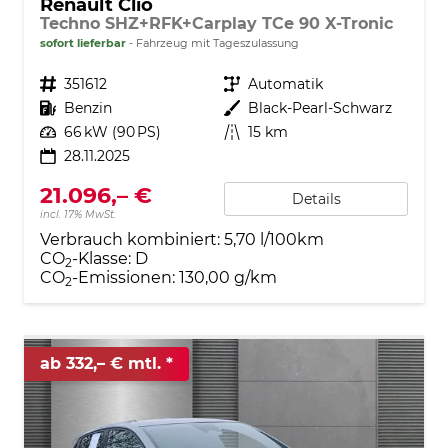
Renault Clio
Techno SHZ+RFK+Carplay TCe 90 X-Tronic
sofort lieferbar
Fahrzeug mit Tageszulassung
Fahrzeugnr.
351612
Getriebe
Automatik
Kraftstoff
Benzin
Außenfarbe
Black-Pearl-Schwarz
Leistung
66 kW (90 PS)
Kilometerstand
15 km
28.11.2025
21.096,– €
Details
incl. 17% MwSt.
Verbrauch kombiniert:
5,70 l/100km
CO
-Klasse:
D
2
CO
-Emissionen:
130,00 g/km
2
ab 332,– € mtl.