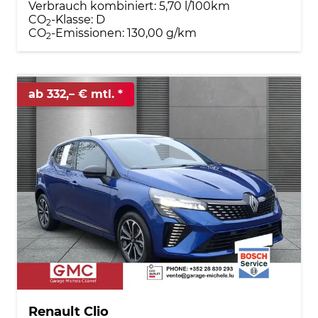
Verbrauch kombiniert:
5,70 l/100km
CO
-Klasse:
D
2
CO
-Emissionen:
130,00 g/km
2
ab 332,– € mtl.
Renault Clio