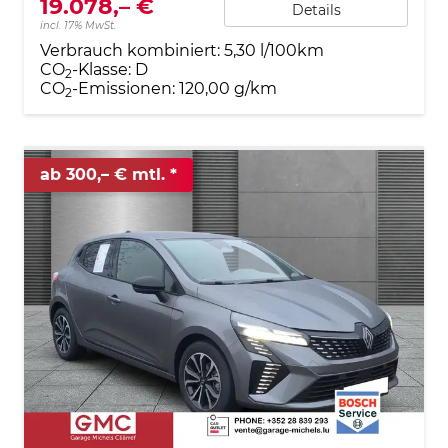
19.078,– €
Details
incl. 17% MwSt.
Verbrauch kombiniert:
5,30 l/100km
CO
-Klasse:
D
2
CO
-Emissionen:
120,00 g/km
2
ab 300,– € mtl.