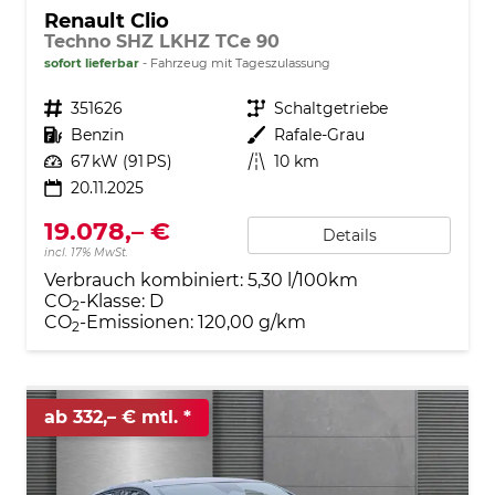
Renault Clio
Techno SHZ LKHZ TCe 90
sofort lieferbar
Fahrzeug mit Tageszulassung
Fahrzeugnr.
351626
Getriebe
Schaltgetriebe
Kraftstoff
Benzin
Außenfarbe
Rafale-Grau
Leistung
67 kW (91 PS)
Kilometerstand
10 km
20.11.2025
19.078,– €
Details
incl. 17% MwSt.
Verbrauch kombiniert:
5,30 l/100km
CO
-Klasse:
D
2
CO
-Emissionen:
120,00 g/km
2
ab 332,– € mtl.