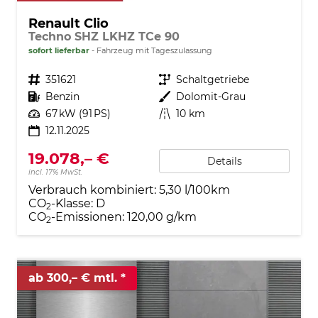
Renault Clio
Techno SHZ LKHZ TCe 90
sofort lieferbar
Fahrzeug mit Tageszulassung
Fahrzeugnr.
351621
Getriebe
Schaltgetriebe
Kraftstoff
Benzin
Außenfarbe
Dolomit-Grau
Leistung
67 kW (91 PS)
Kilometerstand
10 km
12.11.2025
19.078,– €
Details
incl. 17% MwSt.
Verbrauch kombiniert:
5,30 l/100km
CO
-Klasse:
D
2
CO
-Emissionen:
120,00 g/km
2
ab 300,– € mtl.