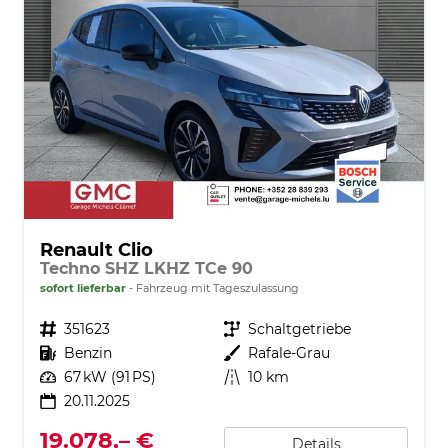
Renault Clio
Techno SHZ LKHZ TCe 90
sofort lieferbar
Fahrzeug mit Tageszulassung
Fahrzeugnr.
351623
Getriebe
Schaltgetriebe
Kraftstoff
Benzin
Außenfarbe
Rafale-Grau
Leistung
67 kW (91 PS)
Kilometerstand
10 km
20.11.2025
19.078,– €
Details