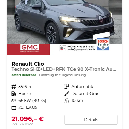
Renault Clio
Techno SHZ+LED+RFK TCe 90 X-Tronic Autom.
sofort lieferbar
Fahrzeug mit Tageszulassung
Fahrzeugnr.
351614
Getriebe
Automatik
Kraftstoff
Benzin
Außenfarbe
Dolomit-Grau
Leistung
66 kW (90 PS)
Kilometerstand
10 km
20.11.2025
21.096,– €
Details
incl. 17% MwSt.