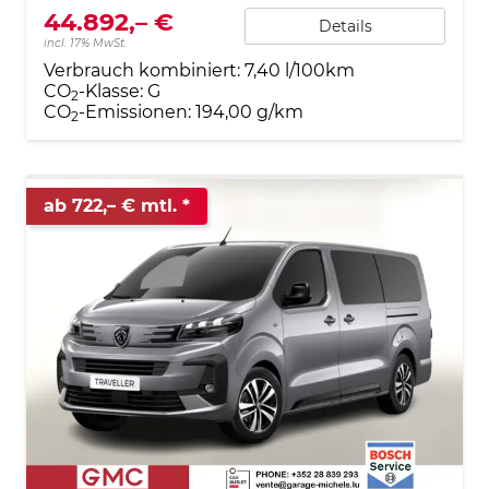
44.892,– €
Details
incl. 17% MwSt.
Verbrauch kombiniert:
7,40 l/100km
CO
-Klasse:
G
2
CO
-Emissionen:
194,00 g/km
2
ab 722,– € mtl.