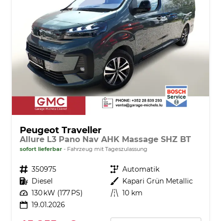
Peugeot Traveller
Allure L3 Pano Nav AHK Massage SHZ BT
sofort lieferbar
Fahrzeug mit Tageszulassung
Fahrzeugnr.
350975
Getriebe
Automatik
Kraftstoff
Diesel
Außenfarbe
Kapari Grün Metallic
Leistung
130 kW (177 PS)
Kilometerstand
10 km
19.01.2026