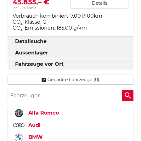
45.855,– €
Details
incl. 17% MwSt.
Verbrauch kombiniert:
7,00 l/100km
CO
-Klasse:
G
2
CO
-Emissionen:
185,00 g/km
2
Detailsuche
Aussenlager
Fahrzeuge vor Ort
Geparkte Fahrzeuge (
0
)
Fahrzeugnr.
Alfa Romeo
Audi
BMW