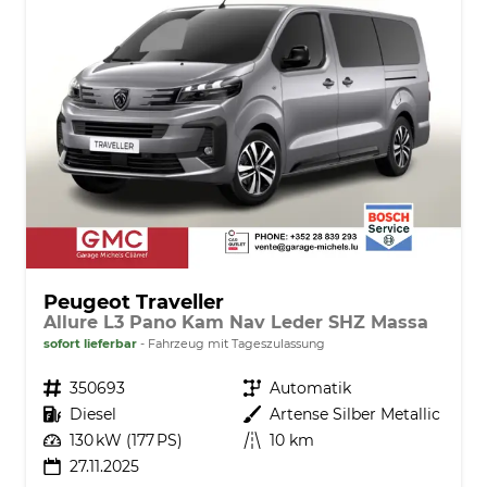
Peugeot Traveller
Allure L3 Pano Kam Nav Leder SHZ Massa
sofort lieferbar
Fahrzeug mit Tageszulassung
Fahrzeugnr.
350693
Getriebe
Automatik
Kraftstoff
Diesel
Außenfarbe
Artense Silber Metallic
Leistung
130 kW (177 PS)
Kilometerstand
10 km
27.11.2025