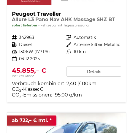
Peugeot Traveller
Allure L3 Pano Nav AHK Massage SHZ BT
sofort lieferbar
Fahrzeug mit Tageszulassung
Fahrzeugnr.
342963
Getriebe
Automatik
Kraftstoff
Diesel
Außenfarbe
Artense Silber Metallic
Leistung
130 kW (177 PS)
Kilometerstand
10 km
04.12.2025
45.855,– €
Details
incl. 17% MwSt.
Verbrauch kombiniert:
7,40 l/100km
CO
-Klasse:
G
2
CO
-Emissionen:
195,00 g/km
2
ab 722,– € mtl.