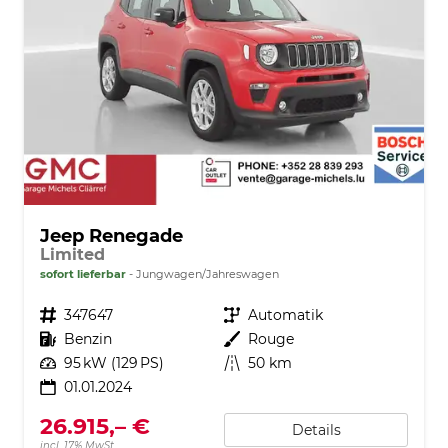
Jeep Renegade
Limited
sofort lieferbar
Jungwagen/Jahreswagen
Fahrzeugnr.
347647
Getriebe
Automatik
Kraftstoff
Benzin
Außenfarbe
Rouge
Leistung
95 kW (129 PS)
Kilometerstand
50 km
01.01.2024
26.915,– €
Details
incl. 17% MwSt.