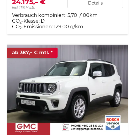
24.175,– €
Details
incl. 17% MwSt.
Verbrauch kombiniert:
5,70 l/100km
CO
-Klasse:
D
2
CO
-Emissionen:
129,00 g/km
2
ab 387,– € mtl.