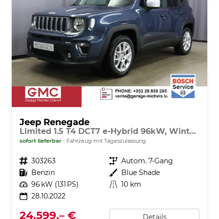
Jeep Renegade
Limited 1.5 T4 DCT7 e-Hybrid 96kW, Winter-Paket, 8.4"-Navigationssystem, Radio DAB, AppleCarPlay&AndroidAuto, Tempomat, LaneSense, Lichtsensor, Nebelscheinwerfer, 17"-Leichtmetallfelgen, uvm.
sofort lieferbar
Fahrzeug mit Tageszulassung
Fahrzeugnr.
303263
Getriebe
Autom. 7-Gang
Kraftstoff
Benzin
Außenfarbe
Blue Shade
Leistung
96 kW (131 PS)
Kilometerstand
10 km
28.10.2022
24.599,– €
Details