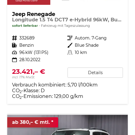
Jeep Renegade
Longitude 1.5 T4 DCT7 e-Hybrid 96kW, Business-Paket, 2-Zonen-Klimaautomatik, AppleCarPlay&Android Auto, Radio DAB, Freisprecheinrichtung, Tempomat, LaneSense, Notrufsystem, 16"-Leichtmetallfelgen, uvm.
sofort lieferbar
Fahrzeug mit Tageszulassung
Fahrzeugnr.
332689
Getriebe
Autom. 7-Gang
Kraftstoff
Benzin
Außenfarbe
Blue Shade
Leistung
96 kW (131 PS)
Kilometerstand
10 km
28.10.2022
23.421,– €
Details
incl. 17% MwSt.
Verbrauch kombiniert:
5,70 l/100km
CO
-Klasse:
D
2
CO
-Emissionen:
129,00 g/km
2
ab 380,– € mtl.