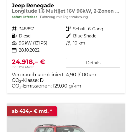
Jeep Renegade
Longitude 1.6 Multijet 16V 96kW, 2-Zonen Klimaautomatik, 8.4"Navigationssystem, AppleCarPlay&Android Auto, LaneSense, Regensensor, Tempomat, Notrufsystem, abgedunkelte Scheiben, 16"-Leichtmetallfelgen, uvm.
sofort lieferbar
Fahrzeug mit Tageszulassung
Fahrzeugnr.
348857
Getriebe
Schalt. 6-Gang
Kraftstoff
Diesel
Außenfarbe
Blue Shade
Leistung
96 kW (131 PS)
Kilometerstand
10 km
28.10.2022
24.918,– €
Details
incl. 17% MwSt.
Verbrauch kombiniert:
4,90 l/100km
CO
-Klasse:
D
2
CO
-Emissionen:
129,00 g/km
2
ab 424,– € mtl.