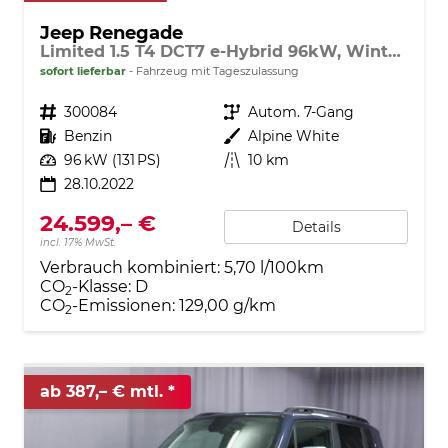
Jeep Renegade
Limited 1.5 T4 DCT7 e-Hybrid 96kW, Winter-Paket, 8.4"-Navigationssystem, Radio DAB, AppleCarPlay&AndroidAuto, Tempomat, LaneSense, Lichtsensor, Nebelscheinwerfer, 17"-Leichtmetallfelgen, uvm.
sofort lieferbar
Fahrzeug mit Tageszulassung
Fahrzeugnr.
300084
Getriebe
Autom. 7-Gang
Kraftstoff
Benzin
Außenfarbe
Alpine White
Leistung
96 kW (131 PS)
Kilometerstand
10 km
28.10.2022
24.599,– €
Details
incl. 17% MwSt.
Verbrauch kombiniert:
5,70 l/100km
CO
-Klasse:
D
2
CO
-Emissionen:
129,00 g/km
2
ab 387,– € mtl.