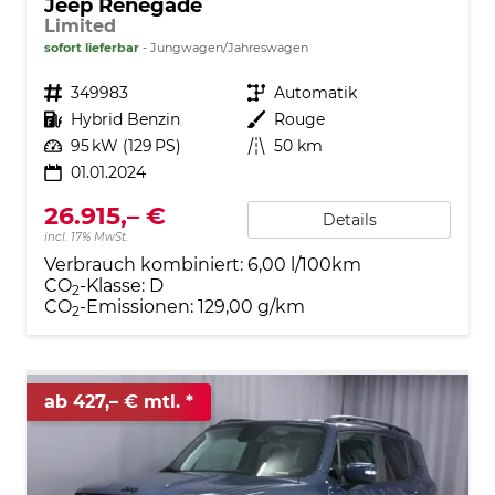
Jeep Renegade
Limited
sofort lieferbar
Jungwagen/Jahreswagen
Fahrzeugnr.
349983
Getriebe
Automatik
Kraftstoff
Hybrid Benzin
Außenfarbe
Rouge
Leistung
95 kW (129 PS)
Kilometerstand
50 km
01.01.2024
26.915,– €
Details
incl. 17% MwSt.
Verbrauch kombiniert:
6,00 l/100km
CO
-Klasse:
D
2
CO
-Emissionen:
129,00 g/km
2
ab 427,– € mtl.