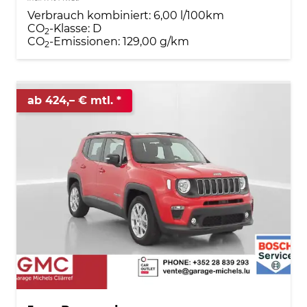
Verbrauch kombiniert:
6,00 l/100km
CO
-Klasse:
D
2
CO
-Emissionen:
129,00 g/km
2
ab 424,– € mtl.