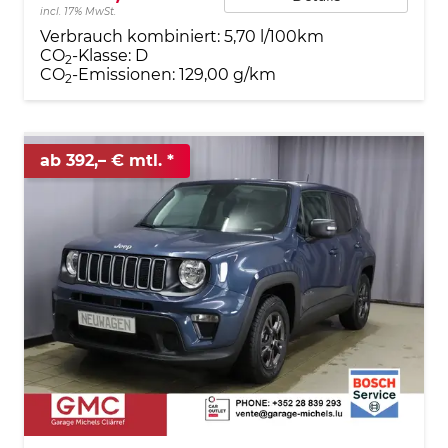
incl. 17% MwSt.
Verbrauch kombiniert:
5,70 l/100km
CO
-Klasse:
D
2
CO
-Emissionen:
129,00 g/km
2
ab 392,– € mtl.