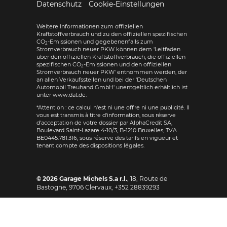
Datenschutz
Cookie-Einstellungen
Weitere Informationen zum offiziellen
Kraftstoffverbrauch und zu den offiziellen spezifischen
CO
-Emissionen und gegebenenfalls zum
2
Stromverbrauch neuer PKW können dem 'Leitfaden
über den offiziellen Kraftstoffverbrauch, die offiziellen
spezifischen CO
-Emissionen und den offiziellen
2
Stromverbrauch neuer PKW' entnommen werden, der
an allen Verkaufsstellen und bei der 'Deutschen
Automobil Treuhand GmbH' unentgeltlich erhältlich ist
unter www.dat.de.
*Attention : ce calcul n'est ni une offre ni une publicité. Il
vous est transmis à titre d'information, sous réserve
d'acceptation de votre dossier par AlphaCredit SA,
Boulevard Saint-Lazare 4-10/3, B-1210 Bruxelles, TVA
BE0445.781.316, sous réserve des tarifs en vigueur et
tenant compte des dispositions légales.
© 2026
Garage Michels S.a r.l.
,
18, Route de
Bastogne
,
9706
Clervaux,
+352 28839293