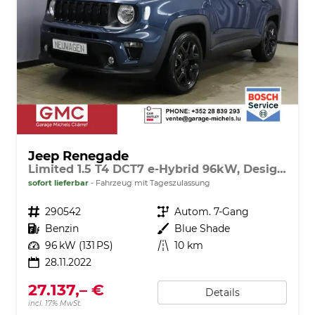
Jeep Renegade
Limited 1.5 T4 DCT7 e-Hybrid 96kW, Design-Paket Black, Leder-Paket, Funktions-Paket, Winter-Paket, 8.4"-Navigationssystem, Rückfahrkamera, Nebelscheinwerfer, 18"-Leichtmetallfelgen, uvm.
sofort lieferbar
Fahrzeug mit Tageszulassung
Fahrzeugnr.
290542
Getriebe
Autom. 7-Gang
Kraftstoff
Benzin
Außenfarbe
Blue Shade
Leistung
96 kW (131 PS)
Kilometerstand
10 km
28.11.2022
27.137,– €
Details
incl. 17% MwSt.