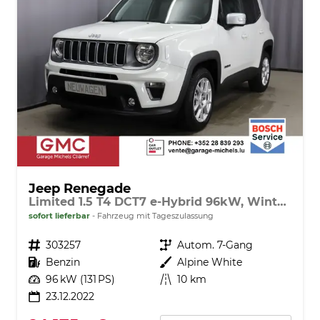
Jeep Renegade
Limited 1.5 T4 DCT7 e-Hybrid 96kW, Winter-Paket, AppleCarPlay&Android Auto, Radio DAB, Tempomat, Rückfahrkamera, LaneSense, Lichtsensor, Nebelscheinwerfer, 17"-Leichtmetallfelgen, uvm.
sofort lieferbar
Fahrzeug mit Tageszulassung
Fahrzeugnr.
303257
Getriebe
Autom. 7-Gang
Kraftstoff
Benzin
Außenfarbe
Alpine White
Leistung
96 kW (131 PS)
Kilometerstand
10 km
23.12.2022