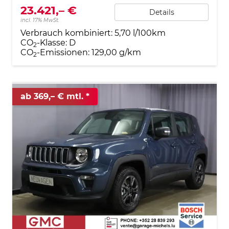
23.421,– €
Details
incl. 17% MwSt.
Verbrauch kombiniert:
5,70 l/100km
CO
-Klasse:
D
2
CO
-Emissionen:
129,00 g/km
2
ab 369,– € mtl.