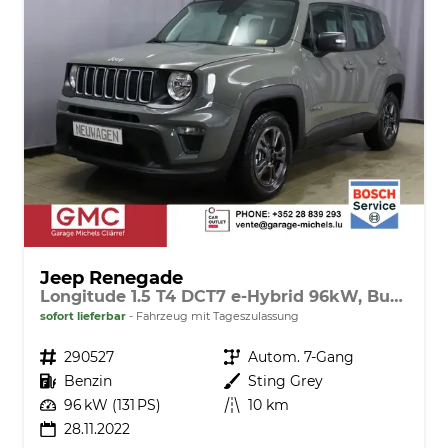
Jeep Renegade
Longitude 1.5 T4 DCT7 e-Hybrid 96kW, Business-Paket, 2-Zonen-Klimaautomatik, AppleCarPlay&Android Auto, Radio DAB, Freisprecheinrichtung, Tempomat, LaneSense, Notrufsystem, 16"-Leichtmetallfelgen, uvm.
sofort lieferbar
Fahrzeug mit Tageszulassung
Fahrzeugnr.
290527
Getriebe
Autom. 7-Gang
Kraftstoff
Benzin
Außenfarbe
Sting Grey
Leistung
96 kW (131 PS)
Kilometerstand
10 km
28.11.2022