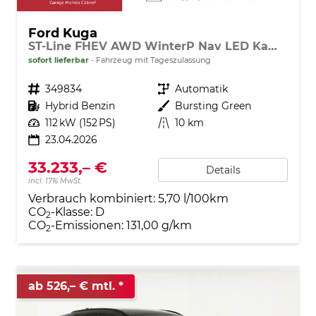
Ford Kuga
ST-Line FHEV AWD WinterP Nav LED Kam 5J-Gar
sofort lieferbar
Fahrzeug mit Tageszulassung
Fahrzeugnr.
349834
Getriebe
Automatik
Kraftstoff
Hybrid Benzin
Außenfarbe
Bursting Green
Leistung
112 kW (152 PS)
Kilometerstand
10 km
23.04.2026
33.233,– €
Details
incl. 17% MwSt.
Verbrauch kombiniert:
5,70 l/100km
CO
-Klasse:
D
2
CO
-Emissionen:
131,00 g/km
2
ab 526,– € mtl.