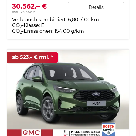
30.562,– €
Details
incl. 17% MwSt.
Verbrauch kombiniert:
6,80 l/100km
CO
-Klasse:
E
2
CO
-Emissionen:
154,00 g/km
2
ab 523,– € mtl.