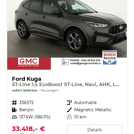
Ford Kuga
ST-Line 1.5 EcoBoost ST-Line, Navi, AHK, LED, Kamera, Winter, FS beheizbar, 5 J.-Garantie
sofort lieferbar
Neuwagen
Fahrzeugnr.
336572
Getriebe
Automatik
Kraftstoff
Benzin
Außenfarbe
Magnetic Metallic
Leistung
137 kW (186 PS)
Kilometerstand
10 km
33.418,– €
Details