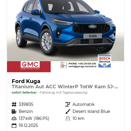
Ford Kuga
Titanium Aut ACC WinterP TotW Kam 5J-Gar
sofort lieferbar
Fahrzeug mit Tageszulassung
Fahrzeugnr.
339835
Getriebe
Automatik
Kraftstoff
Benzin
Außenfarbe
Desert Island Blue
Leistung
137 kW (186 PS)
Kilometerstand
10 km
19.12.2025