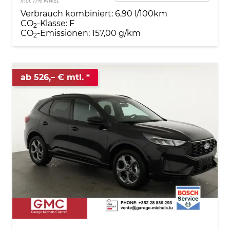
incl. 17% MwSt.
Verbrauch kombiniert:
6,90 l/100km
CO
-Klasse:
F
2
CO
-Emissionen:
157,00 g/km
2
ab 526,– € mtl.