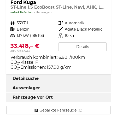
Ford Kuga
ST-Line 1.5 EcoBoost ST-Line, Navi, AHK, LED, Kamera, Winter, FS beheizbar, 5 J.-Garantie
sofort lieferbar
Neuwagen
Fahrzeugnr.
339711
Getriebe
Automatik
Kraftstoff
Benzin
Außenfarbe
Agate Black Metallic
Leistung
137 kW (186 PS)
Kilometerstand
10 km
33.418,– €
Details
incl. 17% MwSt.
Verbrauch kombiniert:
6,90 l/100km
CO
-Klasse:
F
2
CO
-Emissionen:
157,00 g/km
2
Detailsuche
Aussenlager
Fahrzeuge vor Ort
Geparkte Fahrzeuge (
0
)